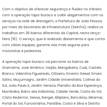
executa
Com o objetivo de oferecer segurança e fluidez no trânsito
operaçã
com a operação tapa-buraco e coibir alagamentos com os
tapa-
serviços na rede de drenagem, a Prefeitura de João Pessoa,
buraco
por meio da Secretaria de Infraestrutura (Seinfra), realiza os
e
trabalhos em 36 bairros diferentes da Capital, nesta terça-
manuten
das
feira (16). O serviço, que é realizado diariamente e que conta
galerias
com várias equipes, garante vias mais seguras para
e
motoristas e pedestres.
iluminaç
pública
A operação tapa-buraco vai percorrer os bairros de
em
Gramame, José Américo, Varjão, Mangabeira, Cuiá, Castelo
36
Branco, Valentina Figueiredo, Oitizeiro, Ernesto Geisel, Ernani
bairros
Sátiro, Muçumagro, Jardim Cidade Universitária, Colinas do
Sul, João Paulo II, Jardim Veneza, Planalto da Boa Esperança,
Mumbaba, Bairro das Indústrias, Cidade Verde, Costa do Sol,
Cristo Redentor, Seixas, Rangel, Altiplano, Bancários, Miramar,
Portal do Sol, Funcionários, Paratibe, Costa e Silva e Distrito