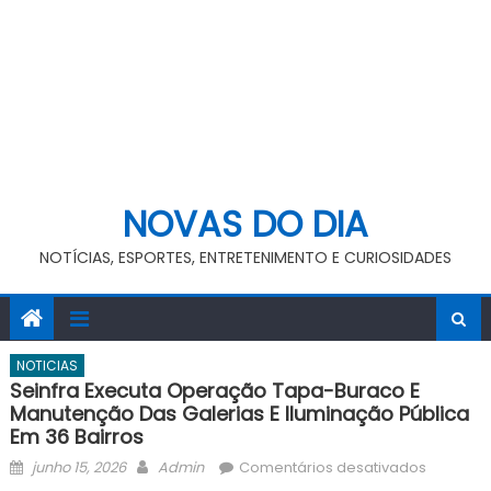
NOVAS DO DIA
NOTÍCIAS, ESPORTES, ENTRETENIMENTO E CURIOSIDADES
NOTICIAS
Seinfra Executa Operação Tapa-Buraco E
Manutenção Das Galerias E Iluminação Pública
Em 36 Bairros
Posted
Author
em
junho 15, 2026
Admin
Comentários desativados
on
Seinfra