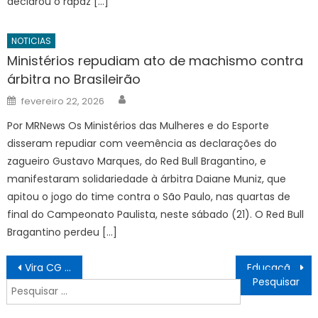
declarou o rapaz […]
NOTICIAS
Ministérios repudiam ato de machismo contra
árbitra no Brasileirão
Author
Posted
fevereiro 22, 2026
on
Por MRNews Os Ministérios das Mulheres e do Esporte
disseram repudiar com veemência as declarações do
zagueiro Gustavo Marques, do Red Bull Bragantino, e
manifestaram solidariedade à árbitra Daiane Muniz, que
apitou o jogo do time contra o São Paulo, nas quartas de
final do Campeonato Paulista, neste sábado (21). O Red Bull
Bragantino perdeu […]
Navegação
Vira CG Saúde leva exames e cirurgias ao Hospital de Câncer – CGNotícias
Educação financeira, cooperativismo e protagonismo juvenil ganham espaço nas escolas estaduais
de
Pesquisar
Post
por: