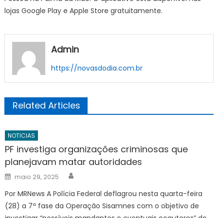
lojas Google Play e Apple Store gratuitamente.
Admin
https://novasdodia.com.br
Related Articles
NOTICIAS
PF investiga organizações criminosas que
planejavam matar autoridades
Author
Posted
maio 29, 2025
on
Por MRNews A Polícia Federal deflagrou nesta quarta-feira
(28) a 7ª fase da Operação Sisamnes com o objetivo de
investigar “possíveis mandantes e eventuais coautores” do