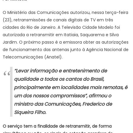
do
Rio
O Ministério das Comunicações autorizou, nessa terça-feira
são
(23), retransmissões de canais digitais de TV em três
autorizadas
cidades do Rio de Janeiro. A Televisão Cidade Modelo foi
a
autorizada a retransmitir em Itatiaia, Saquarema e Silva
retransmitir
canais
Jardim. O próximo passo é a emissora obter as autorizações
digitais
de funcionamento das antenas junto à Agência Nacional de
de
Telecomunicações (Anatel).
TV
“Levar informação e entretenimento de
qualidade a todos os cantos do Brasil,
principalmente em localidades mais remotas, é
um dos nossos compromissos”, afirmou o
ministro das Comunicações, Frederico de
Siqueira Filho.
O serviço tem a finalidade de retransmitir, de forma