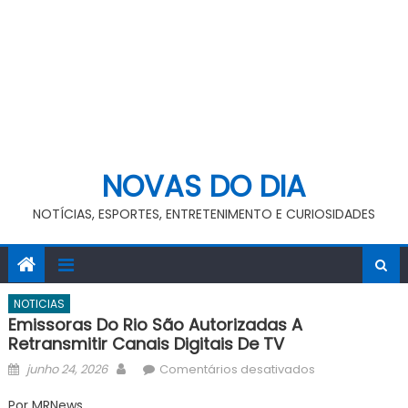
NOVAS DO DIA
NOTÍCIAS, ESPORTES, ENTRETENIMENTO E CURIOSIDADES
NOTICIAS
Emissoras Do Rio São Autorizadas A
Retransmitir Canais Digitais De TV
Posted
Author
em
junho 24, 2026
Comentários desativados
on
Emissoras
Por MRNews