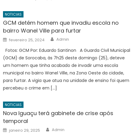
NOTICIAS
GCM detém homem que invadiu escola no
bairro Wanel Ville para furtar
Author
Posted
Admin
fevereiro 25, 2024
on
Fotos: GCM Por: Eduardo Santinon A Guarda Civil Municipal
(GCM) de Sorocaba, às 7h25 deste domingo (25), deteve
um homem que tinha acabado de invadir uma escola
municipal no bairro Wanel Ville, na Zona Oeste da cidade,
para furtar. A vigia que atua na unidade de ensino foi quem
percebeu o crime em […]
NOTICIAS
Nova Iguaçu terá gabinete de crise após
temporal
Author
Posted
Admin
janeiro 29, 2025
on