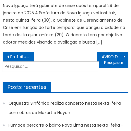
Nova Iguaçu terá gabinete de crise após temporal 29 de
janeiro de 2025 A Prefeitura de Nova Iguaçu vai instituir,
nesta quinta-feira (30), o Gabinete de Gerenciamento de
Crise em função do forte temporal que atingiu a cidade na
tarde desta quarta-feira (29). O decreto tem por objetivo
adotar medidas visando a avaliação e busca […]
Navegação
Prefeitura apoia mais 100 empreendedores com crédito do Programa ‘Eu Posso’
AVISO DE LICITAÇÃO PREGÃO ELETRÔNICO Nº. 26/2026 – AQUISIÇÃO DE 01 (UM) VEÍCULO AUTOMOTOR ZERO QUILÔMETRO, DESTINADO AO ATENDIMENTO DA DEMANDA DA SECRETARIA MUNICIPAL DE ASSISTÊNCIA SOCIAL, POR INTERMÉDIO DO CADASTRO ÚNICO. – Prefeitura Municipal de Bonito
de
Pesquisar
Post
por:
Posts recentes
Orquestra Sinfônica realiza concerto nesta sexta-feira
com obras de Mozart e Haydn
Fumacê percorre o bairro Nova Lima nesta sexta-feira –