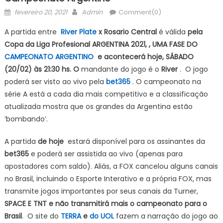
Posted
Author
fevereiro 20, 2021
Admin
Comment(0)
on
A partida entre
River Plate
x Rosario Central
é válida
pela
Copa da Liga Profesional ARGENTINA 2021, , UMA FASE DO
CAMPEONATO ARGENTINO
e acontecerá hoje, SÁBADO
(20/02) às 21:30 hs. O
mandante do jogo é o
River
. O jogo
poderá ser visto ao vivo pela
bet365
. O campeonato na
série A está a cada dia mais competitivo e a classificação
atualizada mostra que os grandes da Argentina estão
‘bombando’.
A partida
de hoje
estará disponível para os assinantes da
bet365
e poderá ser assistida ao vivo (apenas para
apostadores com saldo). Aliás, a FOX cancelou alguns canais
no Brasil, incluindo o Esporte Interativo e a própria FOX, mas
transmite jogos importantes por seus canais da Turner,
SPACE E TNT e não transmitirá mais o campeonato para o
Brasil
. O site do
TERRA
e
do UOL
fazem a narração do jogo ao