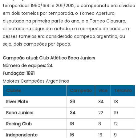
temporadas 1990/1991 e 2011/2012, o campeonato era dividido
em dois torneios por temporada, o Torneo Apertura,
disputado na primeira parte do ano, e o Torneo Clausura,
disputado na segunda metade, e o campeão de cada um
desses torneios era considerado campeão argentino, ou
seja, dois campeões por época.
Campeão atual:
Club Atlético Boca Juniors
Número de equipes:
24
Fundação:
1891
Maiores Campeões Argentinos
Clubes
Campeão
Vice
Terceiro
River Plate
36
34
18
Boca Juniors
34
22
19
Racing Club
18
8
12
Independiente
16
16
9