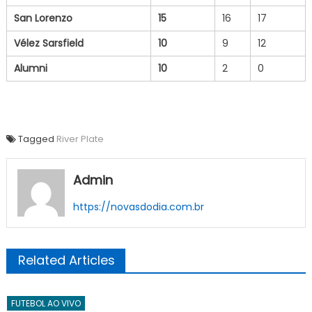
San Lorenzo
15
16
17
Vélez Sarsfield
10
9
12
Alumni
10
2
0
Tagged
River Plate
Admin
https://novasdodia.com.br
Related Articles
FUTEBOL AO VIVO