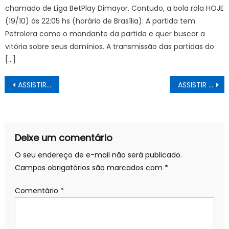
chamado de Liga BetPlay Dimayor. Contudo, a bola rola HOJE
(19/10) às 22:05 hs (horário de Brasília). A partida tem
Petrolera como o mandante da partida e quer buscar a
vitória sobre seus domínios. A transmissão das partidas do
[…]
Navegação
ASSISTIR AO VIVO Santos x Fluminense pelo Campeonato Brasileiro série A, DOMINGO (21/02), ESCALAÇÕES e Horário
ASSISTIR AO VIVO Coritiba x Ceará na TV e online pelo Campeonato Brasileiro série A, SÁBADO (20/02), ESCALAÇÕES
de
Post
Deixe um comentário
O seu endereço de e-mail não será publicado.
Campos obrigatórios são marcados com
*
Comentário
*