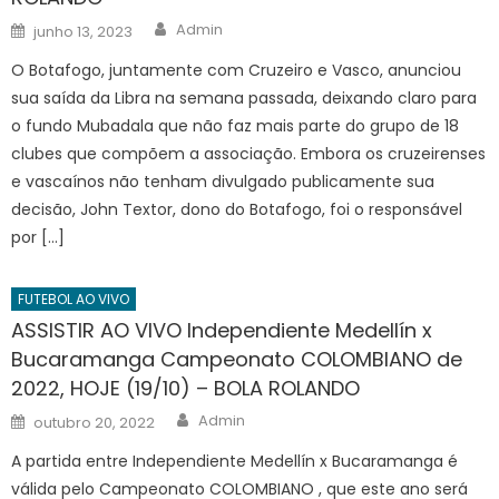
Author
Posted
Admin
junho 13, 2023
on
O Botafogo, juntamente com Cruzeiro e Vasco, anunciou
sua saída da Libra na semana passada, deixando claro para
o fundo Mubadala que não faz mais parte do grupo de 18
clubes que compõem a associação. Embora os cruzeirenses
e vascaínos não tenham divulgado publicamente sua
decisão, John Textor, dono do Botafogo, foi o responsável
por […]
FUTEBOL AO VIVO
ASSISTIR AO VIVO Independiente Medellín x
Bucaramanga Campeonato COLOMBIANO de
2022, HOJE (19/10) – BOLA ROLANDO
Author
Posted
Admin
outubro 20, 2022
on
A partida entre Independiente Medellín x Bucaramanga é
válida pelo Campeonato COLOMBIANO , que este ano será