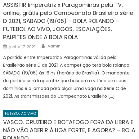
ASSISTIR Imperatriz x Paragominas pela TV,
online, grátis pelo Campeonato Brasileiro série
D 2021, SÁBADO (19/06) – BOLA ROLANDO –
FUTEBOL AO VIVO, JOGOS, ESCALAÇÕES,
PALPITES ONDE A BOLA ROLA
Author
Posted
Admin
junho 17, 2021
on
A partida entre Imperatriz x Paragominas válida pelo
Brasileirão série D de 2021. A competição terá bola rolando
SÁBADO (19/06) às 16 hs (horário de Brasília). O mandante
da partida será Imperatriz que buscará a vitória em seus
domínios e a jornada para alçar uma vaga na Série C de
2021. As transmissões do Campeonato Brasileiro […]
FUTEBOL AO VIVO
VASCO, CRUZEIRO E BOTAFOGO FORA DA LIBRA E
NÃO VÃO ADERIR À LIGA FORTE, E AGORA? – BOLA
ROLANDO