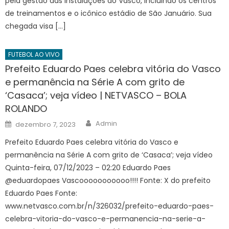
pela gestão das instalações do Vasco, incluindo os centros
de treinamentos e o icônico estádio de São Januário. Sua
chegada visa […]
FUTEBOL AO VIVO
Prefeito Eduardo Paes celebra vitória do Vasco
e permanência na Série A com grito de
‘Casaca’; veja vídeo | NETVASCO – BOLA
ROLANDO
Author
Posted
Admin
dezembro 7, 2023
on
Prefeito Eduardo Paes celebra vitória do Vasco e
permanência na Série A com grito de ‘Casaca’; veja vídeo
Quinta-feira, 07/12/2023 – 02:20 Eduardo Paes
@eduardopaes Vascooooooooooo!!!! Fonte: X do prefeito
Eduardo Paes Fonte:
www.netvasco.com.br/n/326032/prefeito-eduardo-paes-
celebra-vitoria-do-vasco-e-permanencia-na-serie-a-