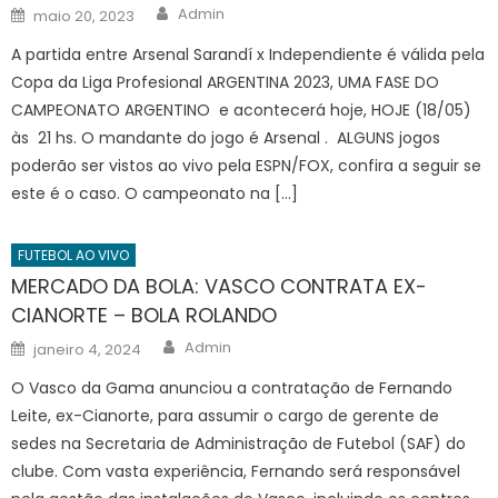
Author
Posted
Admin
maio 20, 2023
on
A partida entre Arsenal Sarandí x Independiente é válida pela
Copa da Liga Profesional ARGENTINA 2023, UMA FASE DO
CAMPEONATO ARGENTINO e acontecerá hoje, HOJE (18/05)
às 21 hs. O mandante do jogo é Arsenal . ALGUNS jogos
poderão ser vistos ao vivo pela ESPN/FOX, confira a seguir se
este é o caso. O campeonato na […]
FUTEBOL AO VIVO
MERCADO DA BOLA: VASCO CONTRATA EX-
CIANORTE – BOLA ROLANDO
Author
Posted
Admin
janeiro 4, 2024
on
O Vasco da Gama anunciou a contratação de Fernando
Leite, ex-Cianorte, para assumir o cargo de gerente de
sedes na Secretaria de Administração de Futebol (SAF) do
clube. Com vasta experiência, Fernando será responsável