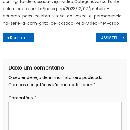
com-grito-de-casaca-veja-video Categoriavasco Fonte:
bolarolando.com.br/index.php/2023/12/07/prefeito-
eduardo-paes-celebra-vitoria-do-vasco-e-permanencia-
na-serie-a-com-grito-de-casaca-veja-video-netvasco
Navegação
Remo x Guarani: ASSISTIR AO VIVO AGORA , ESCALAÇÕES E PALPITES, Campeonato Brasileiro série B 2021, TERÇA (22/06) – BOLA ROLANDO – FUTEBOL AO VIVO, JOGOS, ESCALAÇÕES, PALPITES ONDE A BOLA ROLA
ASSISTIR AO VIVO ABC x Globo FC online ou TV, pelo Campeonato Potiguar de 2021, QUARTA (23/06) – BOLA ROLANDO – FUTEBOL AO VIVO, JOGOS, ESCALAÇÕES, PALPITES ONDE A BOLA ROLA
de
Post
Deixe um comentário
O seu endereço de e-mail não será publicado.
Campos obrigatórios são marcados com
*
Comentário
*