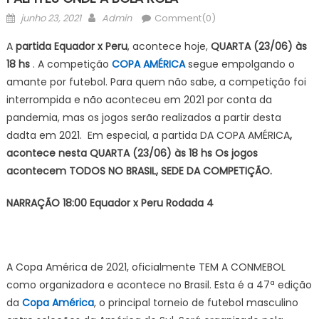
Posted
Author
junho 23, 2021
Admin
Comment(0)
on
A
partida Equador x Peru
, acontece hoje,
QUARTA (23/06) às
18 hs
. A competição
COPA AMÉRICA
segue empolgando o
amante por futebol. Para quem não sabe, a competição foi
interrompida e não aconteceu em 2021 por conta da
pandemia, mas os jogos serão realizados a partir desta
dadta em 2021. Em especial, a partida DA COPA AMÉRICA
,
acontece nesta QUARTA (23/06) às 18 hs Os jogos
acontecem TODOS NO BRASIL, SEDE DA COMPETIÇÃO.
NARRAÇÃO 18:00 Equador x Peru Rodada 4
A Copa América de 2021, oficialmente TEM A CONMEBOL
como organizadora e acontece no Brasil. Esta é a 47ª edição
da
Copa América
, o principal torneio de futebol masculino