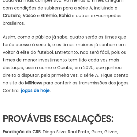
cada
vez
mais competitivo. Ao menos 10 times chegam
com condições de subirem para a série A, incluindo o
Cruzeiro
,
Vasco
e
Grêmio
,
Bahia
e outros ex-campeões
brasileiros.
Assim, como o público já sabe, quatro serão os times que
terão acesso à serie A, e os times maiores já sonham em
voltar à elite do futebol. Entretanto, não será fácil, pois os
times de menor investimento tem tido cada vez mais
destaque, assim como o Cuiabá, em 2020, que ganhou
direito a disputar, pela primeira vez, a série A. Fique atento
no site do
MRNews
para conferir as transmissões dos jogos.
Confira
jogos de hoje
.
PROVÁVEIS ESCALAÇÕES:
Escalação do CRB
: Diogo Silva; Raul Prata, Gum, Gilvan,