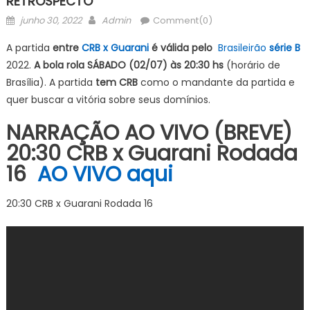
RETROSPECTO
Posted
Author
junho 30, 2022
Admin
Comment(0)
on
A partida
entre
CRB x Guarani
é válida pelo
Brasileirão
série B
2022.
A bola rola SÁBADO (02/07) às 20:30 hs
(horário de
Brasília). A partida
tem CRB
como o mandante da partida e
quer buscar a vitória sobre seus domínios.
NARRAÇÃO AO VIVO (BREVE)
20:30 CRB x Guarani Rodada
16
AO VIVO aqui
20:30 CRB x Guarani Rodada 16