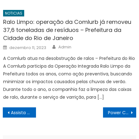
NOTICIAS
Ralo Limpo: operação da Comlurb já removeu
37,6 toneladas de resíduos – Prefeitura da
Cidade do Rio de Janeiro
Author
Posted
Admin
dezembro 11, 2023
on
A Comlurb atua na desobstrução de ralos – Prefeitura do Rio
A Comlurb participa da Operação Integrada Ralo Limpo da
Prefeitura todos os anos, como ação preventiva, buscando
minimizar os impactos causados pelas chuvas de verão.
Durante todo o ano, a companhia faz a limpeza das caixas
de ralo, durante o serviço de varrição, para […]
Navegação
Assista Náutico x Novorizontino ao vivo SÁBADO (02/07) às 18:30 hs – BRASILEIRÃO SÉRIE B, PALPITES E RETROSPECTO
Power Couple: Luana e Hadad vencem mais uma vez prova dos casais – POA SHOW
de
Post