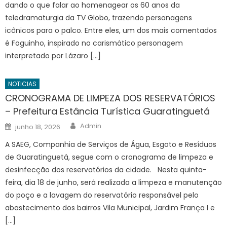
dando o que falar ao homenagear os 60 anos da
teledramaturgia da TV Globo, trazendo personagens
icônicos para o palco. Entre eles, um dos mais comentados
é Foguinho, inspirado no carismático personagem
interpretado por Lázaro […]
NOTICIAS
CRONOGRAMA DE LIMPEZA DOS RESERVATÓRIOS
– Prefeitura Estância Turística Guaratinguetá
Author
Posted
Admin
junho 18, 2026
on
A SAEG, Companhia de Serviços de Água, Esgoto e Resíduos
de Guaratinguetá, segue com o cronograma de limpeza e
desinfecção dos reservatórios da cidade. Nesta quinta-
feira, dia 18 de junho, será realizada a limpeza e manutenção
do poço e a lavagem do reservatório responsável pelo
abastecimento dos bairros Vila Municipal, Jardim França I e
[…]