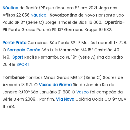
Náutico
de Recife/PE que ficou em 8º em 2021. Joga nos
Aflitos 22 856
Náutico
.
Novorizontino
de Novo Horizonte São
Paulo SP 3º (Série C) Jorge Ismael de Biasi 16 000.
Operário-
PR
Ponta Grossa Paraná PR 13º Germano Krüger 10 632.
Ponte Preta
Campinas São Paulo SP 11º Moisés Lucarelli 17 728.
O
Sampaio Corrêa
São Luís Maranhão MA 15º Castelão 40
149.
Sport
Recife Pernambuco PE 19º (Série A) Ilha do Retiro
26 418
SPORT
.
Tombense
Tombos Minas Gerais MG 2º (Série C) Soares de
Azevedo 13 971. O
Vasco da Gama
Rio de Janeiro Rio de
Janeiro RJ 10º São Januário 21 680 O
Vasco
foi campeão da
Série B em 2009. . Por fim,
Vila Nova
Goiânia Goiás GO 9º OBA
11 788.