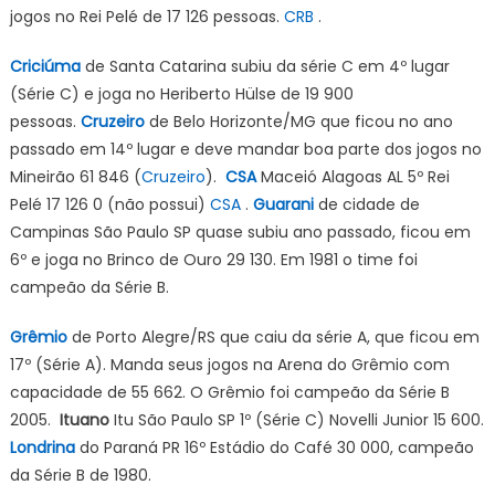
jogos no Rei Pelé de 17 126 pessoas.
CRB
.
Criciúma
de Santa Catarina subiu da série C em 4º lugar
(Série C) e joga no Heriberto Hülse de 19 900
pessoas.
Cruzeiro
de Belo Horizonte/MG que ficou no ano
passado em 14º lugar e deve mandar boa parte dos jogos no
Mineirão 61 846 (
Cruzeiro
).
CSA
Maceió Alagoas AL 5º Rei
Pelé 17 126 0 (não possui)
CSA
.
Guarani
de cidade de
Campinas São Paulo SP quase subiu ano passado, ficou em
6º e joga no Brinco de Ouro 29 130. Em 1981 o time foi
campeão da Série B.
Grêmio
de Porto Alegre/RS que caiu da série A, que ficou em
17º (Série A). Manda seus jogos na Arena do Grêmio com
capacidade de 55 662. O Grêmio foi campeão da Série B
2005.
Ituano
Itu São Paulo SP 1º (Série C) Novelli Junior 15 600.
Londrina
do Paraná PR 16º Estádio do Café 30 000, campeão
da Série B de 1980.