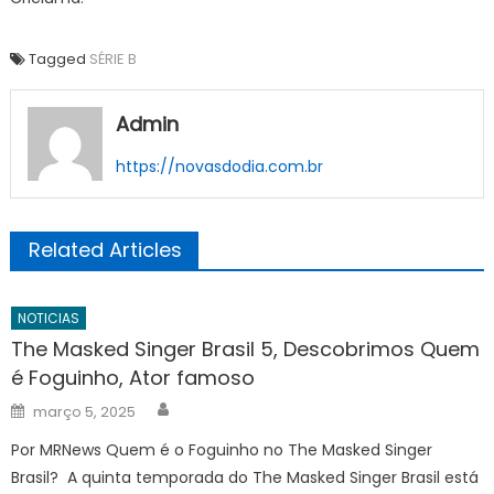
Tagged
SÉRIE B
Admin
https://novasdodia.com.br
Related Articles
NOTICIAS
The Masked Singer Brasil 5, Descobrimos Quem
é Foguinho, Ator famoso
Author
Posted
março 5, 2025
on
Por MRNews Quem é o Foguinho no The Masked Singer
Brasil? A quinta temporada do The Masked Singer Brasil está