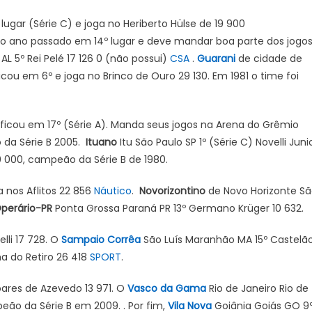
ugar (Série C) e joga no Heriberto Hülse de 19 900
no ano passado em 14º lugar e deve mandar boa parte dos jogo
L 5º Rei Pelé 17 126 0 (não possui)
CSA
.
Guarani
de cidade de
ou em 6º e joga no Brinco de Ouro 29 130. Em 1981 o time foi
 ficou em 17º (Série A). Manda seus jogos na Arena do Grêmio
 da Série B 2005.
Ituano
Itu São Paulo SP 1º (Série C) Novelli Juni
0 000, campeão da Série B de 1980.
 nos Aflitos 22 856
Náutico
.
Novorizontino
de Novo Horizonte S
perário-PR
Ponta Grossa Paraná PR 13º Germano Krüger 10 632.
lli 17 728. O
Sampaio Corrêa
São Luís Maranhão MA 15º Castelã
ha do Retiro 26 418
SPORT
.
ares de Azevedo 13 971. O
Vasco da Gama
Rio de Janeiro Rio de
eão da Série B em 2009. . Por fim,
Vila Nova
Goiânia Goiás GO 9