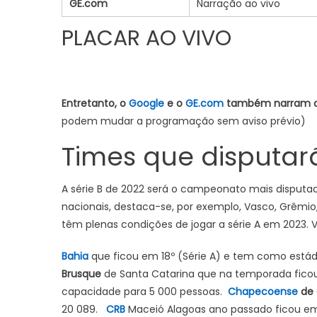
GE.com
Narração ao vivo
PLACAR AO VIVO
Entretanto, o
Google
e o
GE.com
também narram os
podem mudar a programação sem aviso prévio)
Times que disputarã
A série B de 2022 será o campeonato mais disputa
nacionais, destaca-se, por exemplo, Vasco, Grêmio,
têm plenas condições de jogar a série A em 2023. 
Bahia
que ficou em 18º (Série A) e tem como está
Brusque
de Santa Catarina que na temporada ficou
capacidade para 5 000 pessoas.
Chapecoense
de
20 089.
CRB
Maceió Alagoas ano passado ficou em 