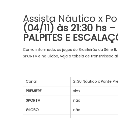
Assista Náutico x P
(04/11) às 21:30
hs –
PALPITES E
ESCALAÇ
Como informado, os jogos do Brasileirão da Série B
SPORTV e na Globo, veja a tabela de transmissão ab
Canal
21:30 Náutico x Ponte P
PREMIERE
sim
SPORTV
não
GLOBO
não