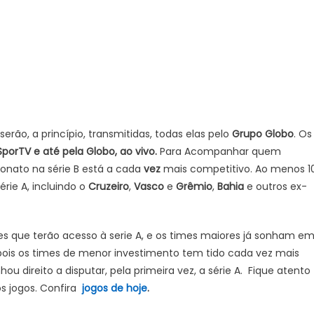
AO
VIVO
PRÉ-
JOGO
E
NARRAÇÃO
COM
IMAGENS
BRASILEIRÃO
serão, a princípio, transmitidas, todas elas pelo
Grupo Globo
. Os
SÉRIE
SporTV e até pela Globo, ao vivo.
Para Acompanhar quem
B,
eonato na série B está a cada
vez
mais competitivo. Ao menos 1
HOJE
ie A, incluindo o
Cruzeiro
,
Vasco
e
Grêmio
,
Bahia
e outros ex-
(04/11)
–
OPINIÃO
mes que terão acesso à serie A, e os times maiores já sonham e
E
il, pois os times de menor investimento tem tido cada vez mais
NOTÍCIA
 direito a disputar, pela primeira vez, a série A. Fique atento
s jogos. Confira
jogos de hoje
.