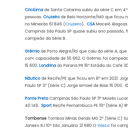
Criciúma
de Santa Catarina subiu da série C em 4º l
pessoas.
Cruzeiro
de Belo Horizonte/MG que ficou 
no Mineirão 61 846 (
Cruzeiro
).
CSA
Maceió Alagoas A
Campinas São Paulo SP quase subiu ano passado, fic
campeão da Série B.
Grêmio
de Porto Alegre/RS que caiu da série A, que
com capacidade de 55 662. O Grêmio foi campeão
15 600.
Londrina
do Paraná PR 16º Estádio do Café 3
Náutico
de Recife/PE que ficou em 8º em 2021. Joga
Paulo SP 3º (Série C) Jorge Ismael de Biasi 16 000.
O
Ponte Preta
Campinas São Paulo SP 11º Moisés Lucare
40 149.
Sport
Recife Pernambuco PE 19º (Série A) Il
Tombense
Tombos Minas Gerais MG 2º (Série C) So
Janeiro RJ 10º São Januário 21 680 O
Vasco
foi camp