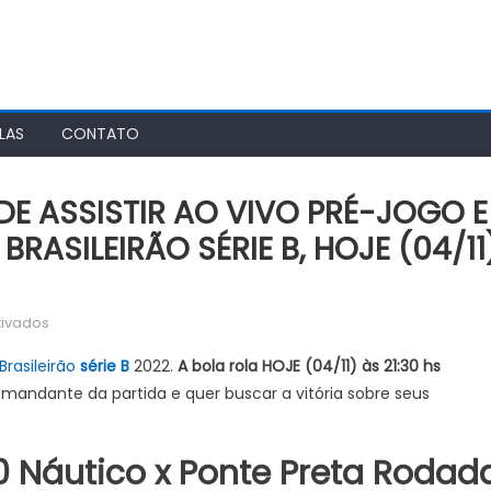
LAS
CONTATO
NDE ASSISTIR AO VIVO PRÉ-JOGO E
ASILEIRÃO SÉRIE B, HOJE (04/11
em
tivados
Náutico
Brasileirão
série B
2022.
A bola rola HOJE (04/11) às 21:30 hs
x
mandante da partida e quer buscar a vitória sobre seus
Ponte
Preta:
ONDE
 Náutico x Ponte Preta Rodad
ASSISTIR