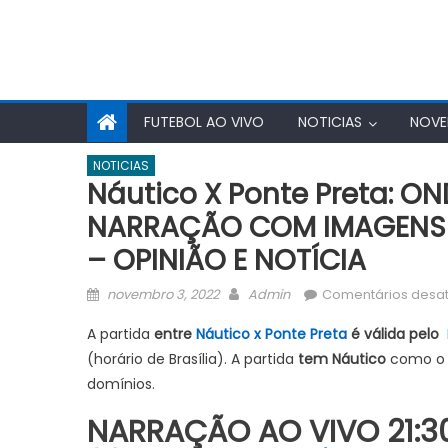
FUTEBOL AO VIVO
NOTICIAS
NOVE
NOTICIAS
Náutico X Ponte Preta: O
NARRAÇÃO COM IMAGENS BR
– OPINIÃO E NOTÍCIA
Posted
Author
novembro 3, 2022
Admin
Comentários desa
on
A partida
entre
Náutico x Ponte Preta
é válida pelo
(horário de Brasília). A partida
tem Náutico
como o 
domínios.
NARRAÇÃO AO VIVO 21:30