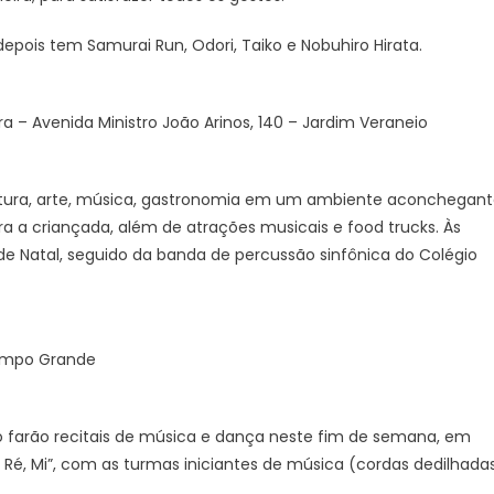
depois tem Samurai Run, Odori, Taiko e Nobuhiro Hirata.
a – Avenida Ministro João Arinos, 140 – Jardim Veraneio
ltura, arte, música, gastronomia em um ambiente aconchegan
ra a criançada, além de atrações musicais e food trucks. Às
e Natal, seguido da banda de percussão sinfônica do Colégio
Campo Grande
 farão recitais de música e dança neste fim de semana, em
 Ré, Mi”, com as turmas iniciantes de música (cordas dedilhadas