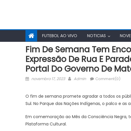
FUTEBOL AO VIVO
NOTICIAS
NOVE
Fim De Semana Tem Encontr
Expressão De Rua E Para
Portal Do Governo De Mat
Posted
Author
novembro 17, 2023
Admin
Comment(0)
on
O fim de semana promete agradar a todos os públ
Sul. No Parque das Nações Indígenas, o palco e as 
Em comemoração ao Mês da Consciência Negra, tem 
Plataforma Cultural.