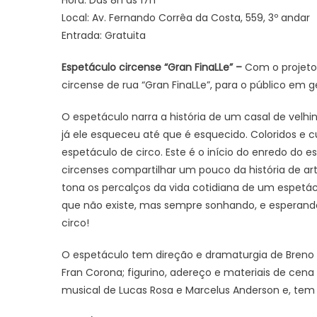
Hora: Das 8h às 17h
Local: Av. Fernando Corrêa da Costa, 559, 3º andar
Entrada: Gratuita
Espetáculo circense “Gran FinaLLe” –
Com o projeto 
circense de rua “Gran FinaLLe”, para o público em ge
O espetáculo narra a história de um casal de velhi
já ele esqueceu até que é esquecido. Coloridos e 
espetáculo de circo. Este é o início do enredo do 
circenses compartilhar um pouco da história de art
tona os percalços da vida cotidiana de um espet
que não existe, mas sempre sonhando, e esperando 
circo!
O espetáculo tem direção e dramaturgia de Breno
Fran Corona; figurino, adereço e materiais de cen
musical de Lucas Rosa e Marcelus Anderson e, tem co