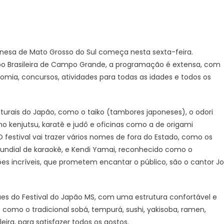
onesa de Mato Grosso do Sul começa nesta sexta-feira.
ipo Brasileira de Campo Grande, a programação é extensa, com
nomia, concursos, atividades para todas as idades e todos os
lturais do Japão, como o taiko (tambores japoneses), o odori
mo kenjutsu, karatê e judô e oficinas como a de origami
O festival vai trazer vários nomes de fora do Estado, como os
undial de karaokê, e Kendi Yamai, reconhecido como o
ções incríveis, que prometem encantar o público, são o cantor J
s do Festival do Japão MS, com uma estrutura confortável e
omo o tradicional sobá, tempurá, sushi, yakisoba, ramen,
eira, para satisfazer todos os gostos.