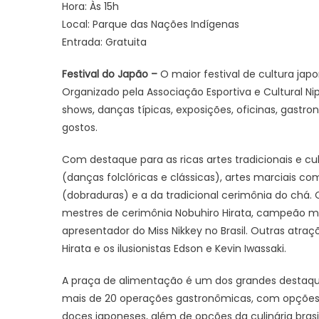
Hora: Às 15h
Local: Parque das Nações Indígenas
Entrada: Gratuita
Festival do Japão –
O maior festival de cultura jap
Organizado pela Associação Esportiva e Cultural N
shows, danças típicas, exposições, oficinas, gastro
gostos.
Com destaque para as ricas artes tradicionais e cu
(danças folclóricas e clássicas), artes marciais co
(dobraduras) e a da tradicional cerimônia do chá. 
mestres de cerimônia Nobuhiro Hirata, campeão m
apresentador do Miss Nikkey no Brasil. Outras atra
Hirata e os ilusionistas Edson e Kevin Iwassaki.
A praça de alimentação é um dos grandes destaque
mais de 20 operações gastronômicas, com opções c
doces japoneses, além de opções da culinária brasil