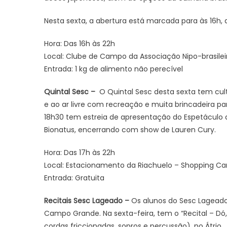
Nesta sexta, a abertura está marcada para às 16h, 
Hora: Das 16h às 22h
Local: Clube de Campo da Associação Nipo-brasileir
Entrada: 1 kg de alimento não perecível
Quintal Sesc –
O Quintal Sesc desta sexta tem cu
e ao ar livre com recreação e muita brincadeira pa
18h30 tem estreia de apresentação do Espetáculo d
Bionatus, encerrando com show de Lauren Cury.
Hora: Das 17h às 22h
Local: Estacionamento da Riachuelo – Shopping 
Entrada: Gratuita
Recitais Sesc Lageado –
Os alunos do Sesc Lageado
Campo Grande. Na sexta-feira, tem o “Recital – Dó,
cordas friccionadas, sopros e percussão), no Átrio.