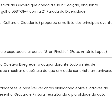
stival da Guavira que chega a sua 19ª edição, enquanto
rgulho LGBTQIA+ com a 2ª Parada da Diversidade.
e, Cultura e Cidadania) preparou uma lista dos principais event
ta o espetáculo circense ´Gran FinaLLe´. (Foto: Antônio Lopes)
o Coletivo Enegrecer a ocupar durante todo o mês de
usca mostrar a essência de que em cada ser existe um univers
ndenses, é possível ver obras dialogando entre si através da
esenho, Gravura e Pintura, ressaltando a pluralidade do auto