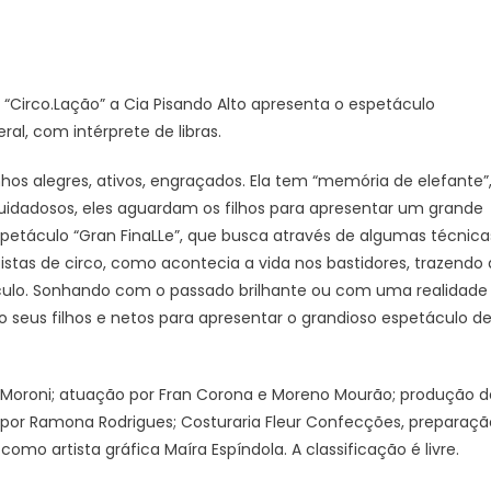
“Circo.Lação” a Cia Pisando Alto apresenta o espetáculo
ral, com intérprete de libras.
nhos alegres, ativos, engraçados. Ela tem “memória de elefante”
cuidadosos, eles aguardam os filhos para apresentar um grande
espetáculo “Gran FinaLLe”, que busca através de algumas técnica
istas de circo, como acontecia a vida nos bastidores, trazendo 
áculo. Sonhando com o passado brilhante ou com uma realidade
seus filhos e netos para apresentar o grandioso espetáculo d
 Moroni; atuação por Fran Corona e Moreno Mourão; produção d
a por Ramona Rodrigues; Costuraria Fleur Confecções, preparaçã
mo artista gráfica Maíra Espíndola. A classificação é livre.