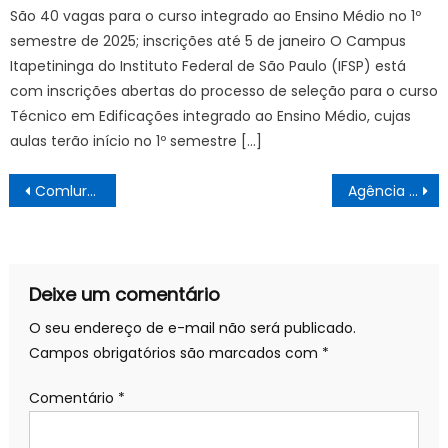
São 40 vagas para o curso integrado ao Ensino Médio no 1º
semestre de 2025; inscrições até 5 de janeiro O Campus
Itapetininga do Instituto Federal de São Paulo (IFSP) está
com inscrições abertas do processo de seleção para o curso
Técnico em Edificações integrado ao Ensino Médio, cujas
aulas terão início no 1º semestre […]
Navegação
Comlurb recolhe cinco toneladas de resíduos no primeiro dia de show da cantora Taylor Swift no Engenhão – Prefeitura da Cidade do Rio de Janeiro
Agência Minas Gerais | Fhemig abre novo edital de credenciamento de Consórcios Intermunicipais de Saúde
de
Post
Deixe um comentário
O seu endereço de e-mail não será publicado.
Campos obrigatórios são marcados com
*
Comentário
*