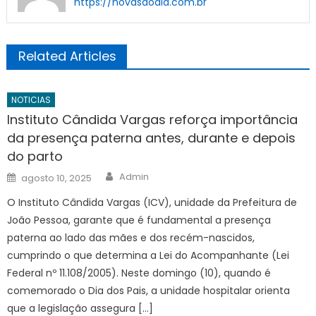
https://novasdodia.com.br
Related Articles
NOTICIAS
Instituto Cândida Vargas reforça importância
da presença paterna antes, durante e depois
do parto
Author
Posted
Admin
agosto 10, 2025
on
O Instituto Cândida Vargas (ICV), unidade da Prefeitura de
João Pessoa, garante que é fundamental a presença
paterna ao lado das mães e dos recém-nascidos,
cumprindo o que determina a Lei do Acompanhante (Lei
Federal nº 11.108/2005). Neste domingo (10), quando é
comemorado o Dia dos Pais, a unidade hospitalar orienta
que a legislação assegura […]