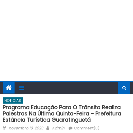
NOTICIAS
Programa Educação Para O Trânsito Realiza
Palestras Na Última Quinta-Feira – Prefeitura
Estância Turística Guaratinguetá
Posted
Author
novembro 18, 2023
Admin
Comment(0)