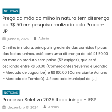
NOTICIAS
Preço da mão do milho in natura tem diferença
de R$ 50 em pesquisa realizada pelo Procon-
JP
Author
Posted
Admin
junho 5, 2026
on
O milho in natura, principal ingrediente das comidas típicas
das festas juninas, está com uma diferença de até R$ 50,00
na mão do produto sem palha (52 espigas), que está
oscilando entre R$ 50,00 (Comerciantes Severino e Leandro
– Mercado de Jaguaribe) e R$ 100,00 (Comerciante Adriana
– Mercado de Tambaú). A Secretaria Municipal de […]
NOTICIAS
Processo Seletivo 2025 Itapetininga – IFSP
Author
Posted
Admin
dezembro 13, 2024
on