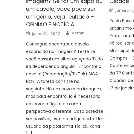
imagem? Se for um sapo ou
Cidade
um cavalo, voce pode ser
Posted
janeiro 17
on
um gênio, veja reultado –
Paula Pesso
OPINIÃO E NOTÍCIA
Urbanismo e
Author
Posted
Admin
junho 24, 2022
Prefeitura
on
irá realizar
Consegue encontrar o cavalo
Municipal d
escondido na imagem? Teste se
Campos – E
você possui um olhar aguçado Tudo
Conferênci
irá depender do ângulo… Encontre o
da 7ª Confe
cavalo! (Reprodução/TikTok) SIGA-
Cidades de 
NOS A tarefa consiste no
17 de janeir
seguinte: Há um cavalo na imagem,
mas para encontrá-lo é necessário
observar a figura em uma
perspectiva diferente. Caso acredite
ser possível, está no artigo certo. Um
usuário da plataforma TikTok, Rana
[…]