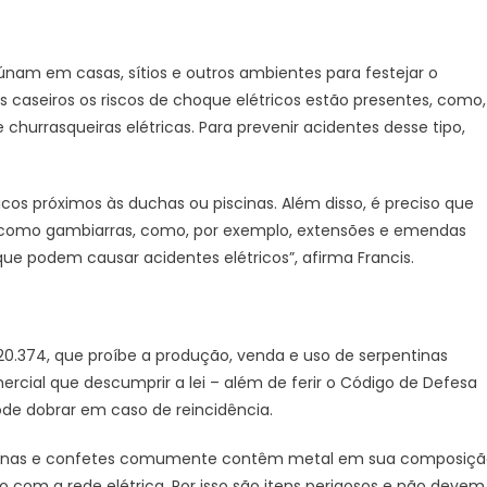
nam em casas, sítios e outros ambientes para festejar o
aseiros os riscos de choque elétricos estão presentes, como,
churrasqueiras elétricas. Para prevenir acidentes desse tipo,
icos próximos às duchas ou piscinas. Além disso, é preciso que
o como gambiarras, como, por exemplo, extensões e emendas
e podem causar acidentes elétricos”, afirma Francis.
 20.374, que proíbe a produção, venda e uso de serpentinas
rcial que descumprir a lei – além de ferir o Código de Defesa
ode dobrar em caso de reincidência.
ntinas e confetes comumente contêm metal em sua composiç
com a rede elétrica. Por isso são itens perigosos e não devem