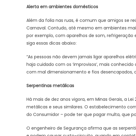
Alerta em ambientes domésticos
Além da folia nas ruas, é comum que amigos se reú
Carnaval. Contudo, até mesmo em ambientes mais c
por exemplo, com aparelhos de som, refrigeração e 
siga essas dicas abaixo:
“As pessoas não devem jamais ligar aparelhos elétr
haja cuidado com os ‘improvisos’, mais conhecid
com mal dimensionamento e fios desencapados, qu
Serpentinas metálicas
Há mais de dez anos vigora, em Minas Gerais, a Lei
metálicas e seus similares. O estabelecimento come
do Consumidor – pode ter que pagar multa, que p
O engenheiro de Segurança afirma que as serpe
e podem causar curto-circuito, quando em contato 