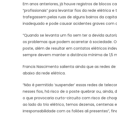
Em anos anteriores, já houve registros de blocos 
“profissionais” para levantar fios da rede elétrica 
trafegassem pelas ruas de alguns bairros da capita
inadequado e pode causar acidentes graves com a 
“Quando se levanta um fio sem ter a devida autoriz
os problemas que podem acarretar à sociedade. O
poste, além de resultar em contatos elétricos indev
sempre devem manter a distância mínima de 1,5 me
Francis Nascimento salienta ainda que as redes 
abaixo da rede elétrica.
“Não é permitido ‘suspender’ essas redes de telecom
nesses fios, há risco de o poste quebrar ou, ainda, 
o que provocaria curto-circuito com risco de choq
ao lado do trio elétrico, temos dezenas, centenas
irresponsabilidade com os foliões ali presentes”, fina