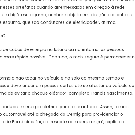
por esses artefatos quando arremessados em direção à rede
ar, em hipótese alguma, nenhum objeto em direção aos cabos e
spuma, que são condutores de eletricidade”, afirma.
te?
de cabos de energia na lataria ou no entorno, as pessoas
o mais rápido possível. Contudo, o mais seguro é permanecer 
 forma a não tocar no veículo e no solo ao mesmo tempo e
essoa deve andar em passos curtos até se afastar do veículo ou
orma de evitar o choque elétrico”, completa Francis Nascimento
onduzirem energia elétrica para o seu interior. Assim, o mais
o automóvel até a chegada da Cemig para providenciar o
rpo de Bombeiros faça o resgate com segurança”, explica o