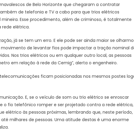
carnavalescos de Belo Horizonte que chegaram a contratar
e também de telefonia e TV a cabo para que trios elétricos
l mineira. Esse procedimento, além de criminoso, é totalmente
rede elétrica.
ação, já se tem um erro. E ele pode ser ainda maior se olharmo
 movimento de levantar fios pode impactar a tração nominal d
idos. Nos trios elétricos ou em qualquer outro local, as pessoas
tro em relação à rede da Cemig”, alerta o engenheiro.
de telecomunicações ficam posicionadas nos mesmos postes log
unicação. E, se o veículo de som ou trio elétrico se enroscar
de o fio telefônico romper e ser projetado contra a rede elétrica,
ue elétrico às pessoas próximas, lembrando que, neste período,
 e até milhares de pessoas. Uma atitude destas é uma enorme
liza.