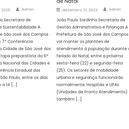
de Natal
Author
Author
Posted
Admin
Admin
, 2025
dezembro 21, 2023
on
a Secretaria de
João Paulo Sardinha Secretaria de
 Sustentabilidade A
Gestão Administrativa e Finanças A
 de São José dos Campos
Prefeitura de São José dos Campos
 a 7ª Conferência
vai manter os plantões de
a Cidade de São José dos
atendimento à população durante 
tapa preparatória da 6ª
feriado do Natal, entre a próxima
a Nacional das Cidades e
sexta-feira (22) e segunda-feira
rência Estadual das
(25). Os setores de mobilidade
São Paulo, entre os dias
urbana e segurança funcionarão
o a 14 […]
normalmente. Hospitais e UPAs
(Unidades de Pronto Atendimento)
também […]