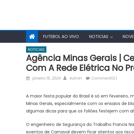
FUTEBOL AO VIVO
NOTICIAS
NOVE
NOTICIAS
Agência Minas Gerais | C
Com A Rede Elétrica No P
Posted
Author
janeiro 15, 2024
Admin
Comment(0)
on
A maior festa popular do Brasil é só em fevereiro,
Minas Gerais, especialmente com os ensaios de blo
algumas dicas para que os foliões festejem com al
O engenheiro de Segurança do Trabalho Francis Nas
eventos de Carnaval devem ficar atentos aos risco