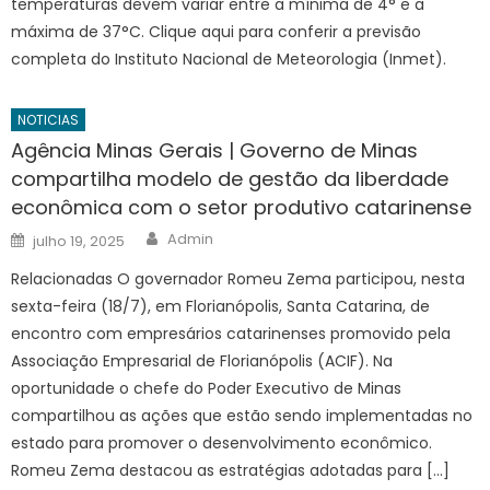
temperaturas devem variar entre a mínima de 4° e a
máxima de 37°C. Clique aqui para conferir a previsão
completa do Instituto Nacional de Meteorologia (Inmet).
NOTICIAS
Agência Minas Gerais | Governo de Minas
compartilha modelo de gestão da liberdade
econômica com o setor produtivo catarinense
Author
Posted
Admin
julho 19, 2025
on
Relacionadas O governador Romeu Zema participou, nesta
sexta-feira (18/7), em Florianópolis, Santa Catarina, de
encontro com empresários catarinenses promovido pela
Associação Empresarial de Florianópolis (ACIF). Na
oportunidade o chefe do Poder Executivo de Minas
compartilhou as ações que estão sendo implementadas no
estado para promover o desenvolvimento econômico.
Romeu Zema destacou as estratégias adotadas para […]