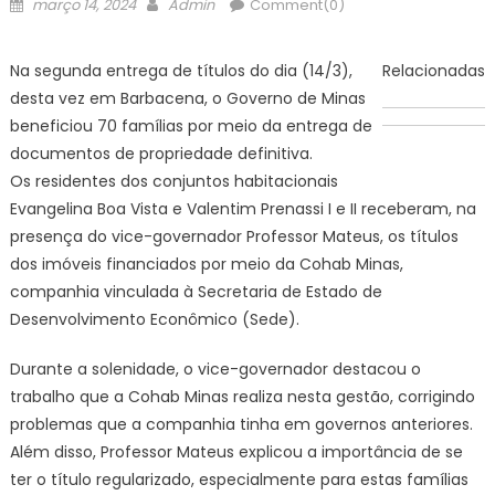
Posted
Author
março 14, 2024
Admin
Comment(0)
on
Na segunda entrega de títulos do dia (14/3),
Relacionadas
desta vez em Barbacena, o Governo de Minas
beneficiou 70 famílias por meio da entrega de
documentos de propriedade definitiva.
Os residentes dos conjuntos habitacionais
Evangelina Boa Vista e Valentim Prenassi I e II receberam, na
presença do vice-governador Professor Mateus, os títulos
dos imóveis financiados por meio da Cohab Minas,
companhia vinculada à Secretaria de Estado de
Desenvolvimento Econômico (Sede).
Durante a solenidade, o vice-governador destacou o
trabalho que a Cohab Minas realiza nesta gestão, corrigindo
problemas que a companhia tinha em governos anteriores.
Além disso, Professor Mateus explicou a importância de se
ter o título regularizado, especialmente para estas famílias