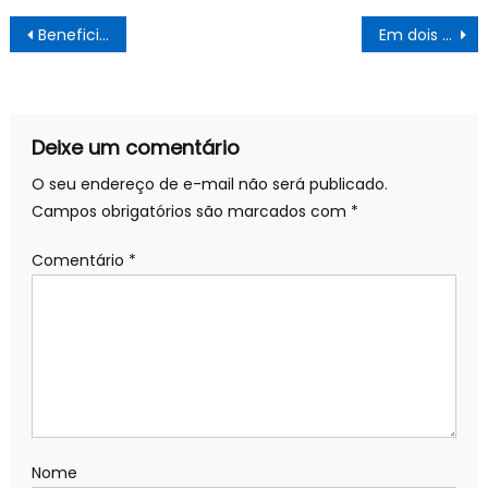
Navegação
Beneficiários do Bolsa Família – Prefeitura Estância Turística Guaratinguetá
Em dois dias de ‘saidinha’, polícia prende 142 infratores violando regras em SP
de
Post
Deixe um comentário
O seu endereço de e-mail não será publicado.
Campos obrigatórios são marcados com
*
Comentário
*
Nome