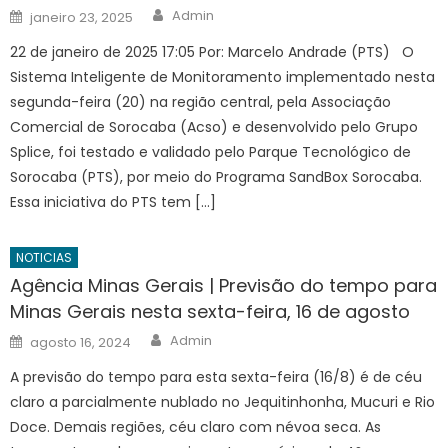
Author
Posted
Admin
janeiro 23, 2025
on
22 de janeiro de 2025 17:05 Por: Marcelo Andrade (PTS) O
Sistema Inteligente de Monitoramento implementado nesta
segunda-feira (20) na região central, pela Associação
Comercial de Sorocaba (Acso) e desenvolvido pelo Grupo
Splice, foi testado e validado pelo Parque Tecnológico de
Sorocaba (PTS), por meio do Programa SandBox Sorocaba.
Essa iniciativa do PTS tem […]
NOTICIAS
Agência Minas Gerais | Previsão do tempo para
Minas Gerais nesta sexta-feira, 16 de agosto
Author
Posted
Admin
agosto 16, 2024
on
A previsão do tempo para esta sexta-feira (16/8) é de céu
claro a parcialmente nublado no Jequitinhonha, Mucuri e Rio
Doce. Demais regiões, céu claro com névoa seca. As