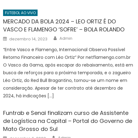
FUTEBOL AO VIVO
MERCADO DA BOLA 2024 – LEO ORTIZ É DO
VASCO E FLAMENGO ‘SOFRE’ – BOLA ROLANDO
Author
Posted
Admin
dezembro 14, 2023
on
“Entre Vasco e Flamengo, Internacional Observa Possível
Retorno Financeiro com Léo Ortiz” Por netflamengo.com.br
O Vasco da Gama, após escapar do rebaixamento, está em
busca de reforços para a próxima temporada, e o zagueiro
Léo Ortiz, do Red Bull Bragantino, tornou-se um nome em
consideração. Apesar de ter contrato até dezembro de
2024, há indicações […]
Funtrab e Senai finalizam curso de Assistente
de Logística na Capital – Portal do Governo de
Mato Grosso do Sul
Author
Posted
Admin