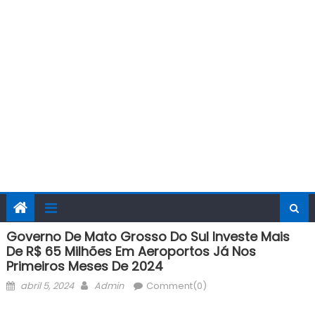
Governo De Mato Grosso Do Sul Investe Mais
De R$ 65 Milhões Em Aeroportos Já Nos
Primeiros Meses De 2024
Posted
Author
abril 5, 2024
Admin
Comment(0)
on