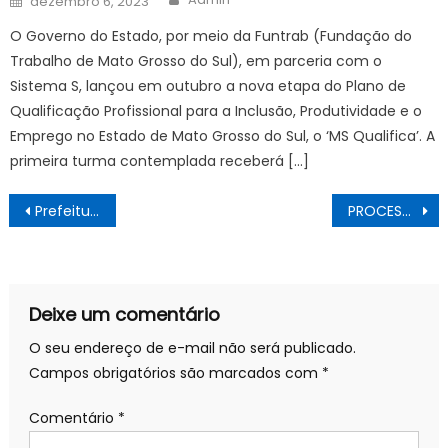
dezembro 6, 2023
on
O Governo do Estado, por meio da Funtrab (Fundação do
Trabalho de Mato Grosso do Sul), em parceria com o
Sistema S, lançou em outubro a nova etapa do Plano de
Qualificação Profissional para a Inclusão, Produtividade e o
Emprego no Estado de Mato Grosso do Sul, o ‘MS Qualifica’. A
primeira turma contemplada receberá […]
Navegação
Prefeitura do Rio e Polícia Militar apreendem 40 quilos de cobre, 422 papelotes com crack e 32 de cocaína durante operação em ferro-velho na Mangueira – Prefeitura da Cidade do Rio de Janeiro
PROCESSO SELETIVO 001/24 – SAÚDE
de
Post
Deixe um comentário
O seu endereço de e-mail não será publicado.
Campos obrigatórios são marcados com
*
Comentário
*