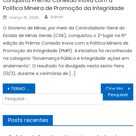
conquista Prêmio Conexão Inova com a
Política Mineira de Promoção da Integridade
Author
Posted
Admin
março 15, 2026
on
O Governo de Minas, por meio da Controladoria-Geral do
Estado de Minas Gerais (CGE), conquistou o 2º lugar na 6ª
edição do Prêmio Conexão Inova com a Política Mineira de
Promoção da Integridade (PMPI). A iniciativa foi reconhecida
na categoria “Governança Pública e Integridade: ações em
andamento”. O resultado foi divulgado nesta sexta-feira
(13/3), durante a cerimônia de […]
Navegação
TERMO DE ADJUDICAÇÃO E HOMOLOGAÇÃO DA CONCORRÊNCIA ELETRÔNICO Nº. 11/2024 – PROCESSO ADMINISTRATIVO Nº. 73/2024 – Prefeitura Municipal de Bonito
Cine Maturidade exibe ‘A Intrometida’ e traz Estela Scandola para bate-papo sobre Junho Prata
de
Pesquisar
Post
por:
Posts recentes