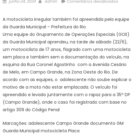
Posted
Author
em
junho 24, 2024
Admin
Comentários desativados
on
Guardas
apreen
A motocicleta irregular também foi apreendida pela equipe
adolesc
da Guarda Municipal – Prefeitura do Rio
flagrado
Uma equipe do Grupamento de Operações Especiais (GOE)
com
da Guarda Municipal aprendeu, na tarde de sábado (22/6),
motocic
um motociclista de 17 anos, flagrado com uma motocicleta
sem
placa
sem placa e também sem a documentação do veículo, na
e
esquina da Rua Coronel Agostinho com a Avenida Cesário
sem
de Melo, em Campo Grande, na Zona Oeste do Rio. De
docume
acordo com as equipes, o adolescente não soube explicar o
em
motivo de a moto não estar emplacada. O veículo foi
Campo
apreendido e levado juntamente com o rapaz para a 35ª DP
Grande
(Campo Grande), onde o caso foi registrado com base no
–
artigo 309 do Código Penal
Prefeitu
da
Marcações: adolescente Campo Grande documento GM
Cidade
Guarda Municipal motocicleta Placa
do