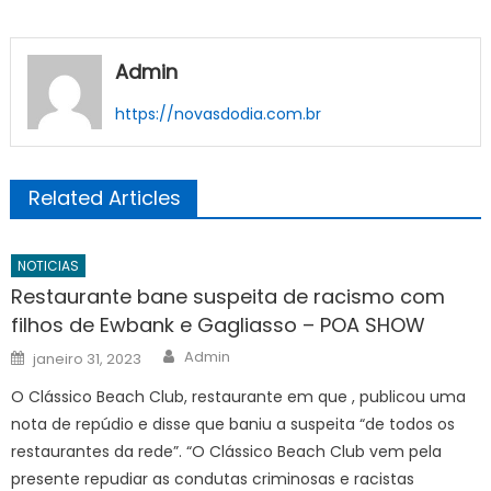
Rio
de
Janeiro
Admin
https://novasdodia.com.br
Related Articles
NOTICIAS
Restaurante bane suspeita de racismo com
filhos de Ewbank e Gagliasso – POA SHOW
Author
Posted
Admin
janeiro 31, 2023
on
O Clássico Beach Club, restaurante em que , publicou uma
nota de repúdio e disse que baniu a suspeita “de todos os
restaurantes da rede”. “O Clássico Beach Club vem pela
presente repudiar as condutas criminosas e racistas