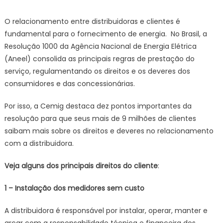
on
Agênci
Minas
O relacionamento entre distribuidoras e clientes é
Gerais
fundamental para o fornecimento de energia. No Brasil, a
|
Resolução 1000 da Agência Nacional de Energia Elétrica
Cemig
(Aneel) consolida as principais regras de prestação do
lista
serviço, regulamentando os direitos e os deveres dos
principa
direitos
consumidores e das concessionárias.
e
deveres
Por isso, a Cemig destaca dez pontos importantes da
clientes
resolução para que seus mais de 9 milhões de clientes
de
saibam mais sobre os direitos e deveres no relacionamento
energia
com a distribuidora.
elétrica
no
Veja alguns dos principais direitos do cliente
:
Brasil
1 – Instalação dos medidores sem custo
A distribuidora é responsável por instalar, operar, manter e