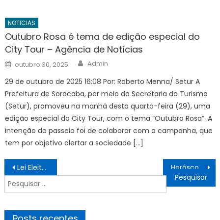
NOTICIAS
Outubro Rosa é tema de edição especial do
City Tour – Agência de Notícias
Author
Posted
Admin
outubro 30, 2025
on
29 de outubro de 2025 16:08 Por: Roberto Menna/ Setur A
Prefeitura de Sorocaba, por meio da Secretaria do Turismo
(Setur), promoveu na manhã desta quarta-feira (29), uma
edição especial do City Tour, com o tema “Outubro Rosa”. A
intenção do passeio foi de colaborar com a campanha, que
tem por objetivo alertar a sociedade […]
Navegação
Lei Eleitoral
Horóscopo do Dia de Hoje Previsões dos astros para seu signo, Segunda (05/08/2024)
de
Pesquisar
Post
por:
Posts recentes