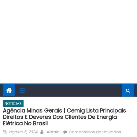
NOTICIAS
Agência Minas Gerais | Cemig Lista Principais
Direitos E Deveres Dos Clientes De Energia
Elétrica No Brasil
Posted
Author
em
agosto 5, 2024
Admin
Comentários desativados