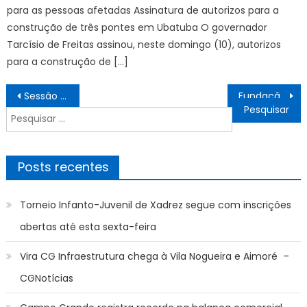
para as pessoas afetadas Assinatura de autorizos para a
construção de três pontes em Ubatuba O governador
Tarcísio de Freitas assinou, neste domingo (10), autorizos
para a construção de […]
Navegação
Sessão da Tarde exibe Hoje Sexta (20/09) na Globo qual filme?
Fundação de Cultura de Mato Grosso do Sul realiza cadastro de bibliotecas comunitárias – Agência de Noticias do Governo de Mato Grosso do Sul
de
Pesquisar
Post
por:
Posts recentes
Torneio Infanto-Juvenil de Xadrez segue com inscrições
abertas até esta sexta-feira
Vira CG Infraestrutura chega à Vila Nogueira e Aimoré –
CGNotícias