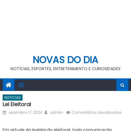
NOVAS DO DIA
NOTÍCIAS, ESPORTES, ENTRETENIMENTO E CURIOSIDADES
NOTICIAS
Lei Eleitoral
Posted
Author
em
setembro 17, 2024
Admin
Comentários desativados
on
Lei
Eleit
Em virtude da legislação eleitoral, toda comunicação