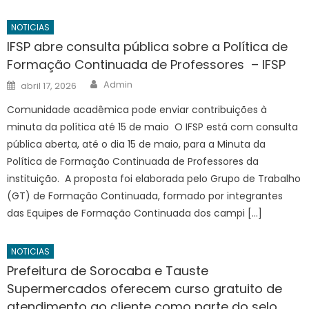
NOTICIAS
IFSP abre consulta pública sobre a Política de
Formação Continuada de Professores – IFSP
Author
Posted
Admin
abril 17, 2026
on
Comunidade acadêmica pode enviar contribuições à
minuta da política até 15 de maio O IFSP está com consulta
pública aberta, até o dia 15 de maio, para a Minuta da
Política de Formação Continuada de Professores da
instituição. A proposta foi elaborada pelo Grupo de Trabalho
(GT) de Formação Continuada, formado por integrantes
das Equipes de Formação Continuada dos campi […]
NOTICIAS
Prefeitura de Sorocaba e Tauste
Supermercados oferecem curso gratuito de
atendimento ao cliente como parte do selo