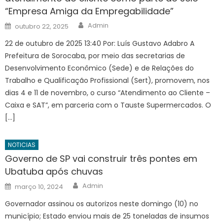
“Empresa Amiga da Empregabilidade”
Author
Posted
Admin
outubro 22, 2025
on
22 de outubro de 2025 13:40 Por: Luís Gustavo Adabro A
Prefeitura de Sorocaba, por meio das secretarias de
Desenvolvimento Econômico (Sede) e de Relações do
Trabalho e Qualificação Profissional (Sert), promovem, nos
dias 4 e 11 de novembro, o curso “Atendimento ao Cliente –
Caixa e SAT”, em parceria com o Tauste Supermercados. O
[…]
NOTICIAS
Governo de SP vai construir três pontes em
Ubatuba após chuvas
Author
Posted
Admin
março 10, 2024
on
Governador assinou os autorizos neste domingo (10) no
município; Estado enviou mais de 25 toneladas de insumos