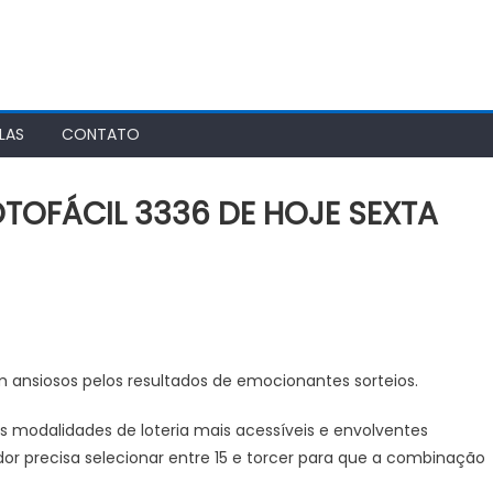
LAS
CONTATO
TOFÁCIL 3336 DE HOJE SEXTA
SULTADO
TEIO
m ansiosos pelos resultados de emocionantes sorteios.
OFÁCIL
6
 modalidades de loteria mais acessíveis e envolventes
dor precisa selecionar entre 15 e torcer para que a combinação
JE
TA