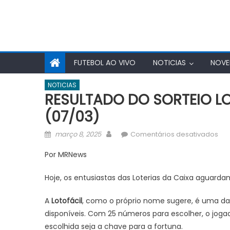
FUTEBOL AO VIVO
NOTICIAS
NOVE
NOTICIAS
RESULTADO DO SORTEIO LO
(07/03)
Posted
Author
em
março 8, 2025
Comentários desativados
on
RE
Por MRNews
DO
SOR
Hoje, os entusiastas das Loterias da Caixa aguarda
LOT
333
A
Lotofácil
, como o próprio nome sugere, é uma das
DE
disponíveis. Com 25 números para escolher, o joga
HO
escolhida seja a chave para a fortuna.
SEX