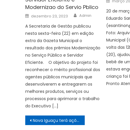
março 20
on
Modernizao do Servio Pblico
20 de março
Author
Posted
Admin
dezembro 23, 2023
Eduardo Sa
on
(
esantinon
A Secretaria de Gestão publicou
Foto: Arqui
nesta sexta-feira (22) em edição
Municipal 
extra da Gazeta Municipal o
volta das 1
resultado dos prêmios Modernização
(20), ajudo
no Serviço Público e Servidor
bebê de um
Eficiente. O objetivo do projeto foi
estava eng
reconhecer o mérito profissional dos
criança foi
agentes públicos municipais que
Pronto Ate
desenvolverem e entregarem os
melhores produtos, serviços ou
processos para aprimorar o trabalho
do Executivo […]
Navegação
Nova Iguaçu terá ações pelo Dia Internacional da Mulher neste sábado (8)
de