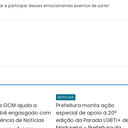
r e participar desses emocionantes eventos de sorte!
NOTICIAS
a GCM ajuda a
Prefeitura monta ação
bebê engasgado com
especial de apoio à 20ª
gência de Notícias
edição da Parada LGBTI+ d
Madureira – Prefeitura da
Author