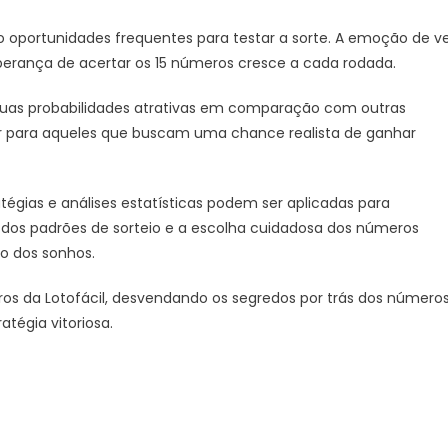
/03)
 oportunidades frequentes para testar a sorte. A emoção de v
perança de acertar os 15 números cresce a cada rodada.
r suas probabilidades atrativas em comparação com outras
lar para aqueles que buscam uma chance realista de ganhar
atégias e análises estatísticas podem ser aplicadas para
os padrões de sorteio e a escolha cuidadosa dos números
o dos sonhos.
s da Lotofácil, desvendando os segredos por trás dos números
tégia vitoriosa.