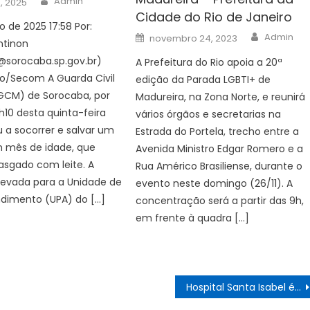
Admin
, 2025
Cidade do Rio de Janeiro
 de 2025 17:58 Por:
Author
Posted
Admin
novembro 24, 2023
ntinon
on
@sorocaba.sp.gov.br
)
A Prefeitura do Rio apoia a 20ª
vo/Secom A Guarda Civil
edição da Parada LGBTI+ de
(GCM) de Sorocaba, por
Madureira, na Zona Norte, e reunirá
2h10 desta quinta-feira
vários órgãos e secretarias na
u a socorrer e salvar um
Estrada do Portela, trecho entre a
 mês de idade, que
Avenida Ministro Edgar Romero e a
asgado com leite. A
Rua Américo Brasiliense, durante o
 levada para a Unidade de
evento neste domingo (26/11). A
ndimento (UPA) do […]
concentração será a partir das 9h,
em frente à quadra […]
Hospital Santa Isabel é selecionado para participar de projeto do Hospital Oswaldo Cruz e Anvisa