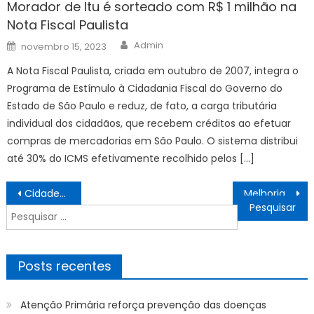
Morador de Itu é sorteado com R$ 1 milhão na
Nota Fiscal Paulista
Author
Posted
Admin
novembro 15, 2023
on
A Nota Fiscal Paulista, criada em outubro de 2007, integra o
Programa de Estímulo à Cidadania Fiscal do Governo do
Estado de São Paulo e reduz, de fato, a carga tributária
individual dos cidadãos, que recebem créditos ao efetuar
compras de mercadorias em São Paulo. O sistema distribui
até 30% do ICMS efetivamente recolhido pelos […]
Navegação
Cidades afetadas por barragem vão receber R$ 825 milhões para a saúde
Melhorias nas estradas rurais reforçam segurança
de
Pesquisar
Post
por:
Posts recentes
Atenção Primária reforça prevenção das doenças