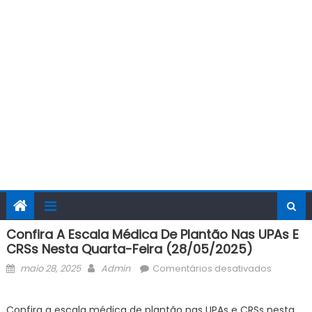
Confira A Escala Médica De Plantão Nas UPAs E
CRSs Nesta Quarta-Feira (28/05/2025)
Posted
Author
em
maio 28, 2025
Admin
Comentários desativados
on
Confira
a
Confira a escala médica de plantão nas UPAs e CRSs nesta