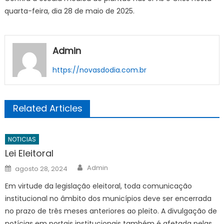
escala
quarta-feira, dia 28 de maio de 2025.
médica
de
plantão
nas
Admin
UPAs
https://novasdodia.com.br
e
CRSs
nesta
quarta-
Related Articles
feira
(28/05/2
NOTICIAS
Lei Eleitoral
Author
Posted
Admin
agosto 28, 2024
on
Em virtude da legislação eleitoral, toda comunicação
institucional no âmbito dos municípios deve ser encerrada
no prazo de três meses anteriores ao pleito. A divulgação de
notícias em portais institucionais também é afetada pelas