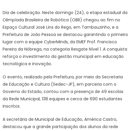
on
Alunos
da
Dia de celebração. Neste domingo (24), a etapa estadual da
Rede
Olimpíada Brasileira de Robótica (OBR) chegou ao fim no
Munici
Espaço Cultural José Lins do Rego, em Tambauzinho, e a
de
Prefeitura de João Pessoa se destacou garantindo o primeiro
Ensino
lugar com a equipe CyberMinds, da EMEF Prof. Francisco
conqu
primei
Pereira da Nóbrega, na categoria Resgate Nível 1. A conquista
lugar
reforça o investimento da gestão municipal em educação
na
tecnológica e inovação.
etapa
estadu
O evento, realizado pela Prefeitura, por meio da Secretaria
da
de Educação e Cultura (Sedec-JP), em parceria com o
OBR
Governo do Estado, contou com a presença de 49 escolas
da Rede Municipal, 138 equipes e cerca de 690 estudantes
inscritos.
A secretária de Municipal de Educação, América Castro,
destacou que a grande participação dos alunos da rede