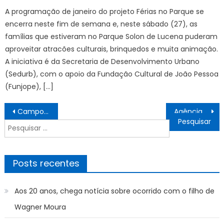
A programação de janeiro do projeto Férias no Parque se
encerra neste fim de semana e, neste sábado (27), as
famílias que estiveram no Parque Solon de Lucena puderam
aproveitar atracões culturais, brinquedos e muita animação.
A iniciativa é da Secretaria de Desenvolvimento Urbano
(Sedurb), com o apoio da Fundação Cultural de João Pessoa
(Funjope), […]
Navegação
Campo Grande recebe 1º Open de Capoeira e celebra o esporte como patrimônio cultural – CGNotícias
Agência Minas Gerais | Governo de Minas entrega títulos de regularização fundiária a mais de 120 famílias em Ubá
de
Pesquisar
Post
por:
Posts recentes
Aos 20 anos, chega notícia sobre ocorrido com o filho de
Wagner Moura