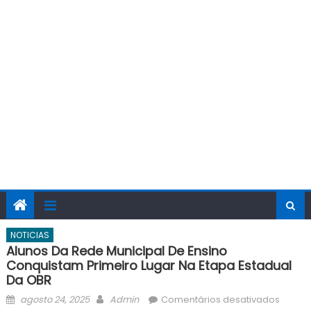
NOTICIAS
Alunos Da Rede Municipal De Ensino
Conquistam Primeiro Lugar Na Etapa Estadual
Da OBR
Posted
Author
em
agosto 24, 2025
Admin
Comentários desativados