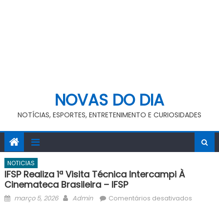
NOVAS DO DIA
NOTÍCIAS, ESPORTES, ENTRETENIMENTO E CURIOSIDADES
NOTICIAS
IFSP Realiza 1ª Visita Técnica Intercampi À
Cinemateca Brasileira – IFSP
Posted
Author
em
março 5, 2026
Admin
Comentários desativados
on
IFSP