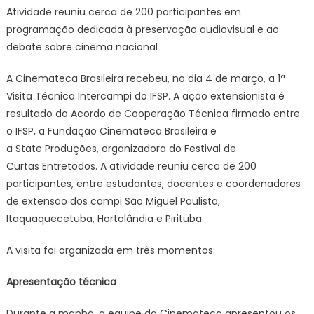
realiza
Atividade reuniu cerca de 200 participantes em
1ª
programação dedicada à preservação audiovisual e ao
visita
debate sobre cinema nacional
técnica
interca
A Cinemateca Brasileira recebeu, no dia 4 de março, a 1ª
à
Visita Técnica Intercampi do IFSP. A ação extensionista é
Cinema
resultado do Acordo de Cooperação Técnica firmado entre
Brasileir
–
o IFSP, a Fundação Cinemateca Brasileira e
IFSP
a State Produções, organizadora do Festival de
Curtas Entretodos. A atividade reuniu cerca de 200
participantes, entre estudantes, docentes e coordenadores
de extensão dos campi São Miguel Paulista,
Itaquaquecetuba, Hortolândia e Pirituba.
A visita foi organizada em três momentos:
Apresentação técnica
Durante a manhã, a equipe da Cinemateca apresentou os