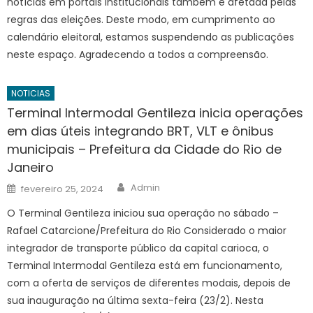
notícias em portais institucionais também é afetada pelas
regras das eleições. Deste modo, em cumprimento ao
calendário eleitoral, estamos suspendendo as publicações
neste espaço. Agradecendo a todos a compreensão.
NOTICIAS
Terminal Intermodal Gentileza inicia operações
em dias úteis integrando BRT, VLT e ônibus
municipais – Prefeitura da Cidade do Rio de
Janeiro
Author
Posted
Admin
fevereiro 25, 2024
on
O Terminal Gentileza iniciou sua operação no sábado –
Rafael Catarcione/Prefeitura do Rio Considerado o maior
integrador de transporte público da capital carioca, o
Terminal Intermodal Gentileza está em funcionamento,
com a oferta de serviços de diferentes modais, depois de
sua inauguração na última sexta-feira (23/2). Nesta