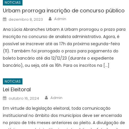
NOTICIAS
Urbam prorroga inscrição de concurso público
Author
Posted
Admin
dezembro 8, 2023
on
Ana Lúcia Abranches Urbam A Urbam prorrogou o prazo para
inscrição no concurso de analista administrativo. Agora, é
possível se inscrever até as 17h da próxima segunda-feira
(11). Também foi prorrogado o prazo para pagamento do
boleto bancário até dia 12/12/23 (durante o expediente
bancário), ou seja, até as 16h. Para os inscritos na […]
NOTICIAS
Lei Eleitoral
Author
Posted
Admin
outubro 16, 2024
on
Em virtude da legislação eleitoral, toda comunicação
institucional no âmbito dos municípios deve ser encerrada
no prazo de três meses anteriores ao pleito. A divulgação de