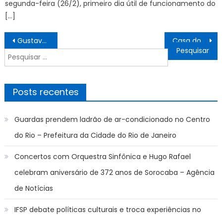
segunda-feira (26/2), primeiro dia útil de funcionamento do
[…]
Navegação
Gustavo Marques é suspenso por fala machista contra árbitra
Casa do Trabalhador oferece 142 vagas de emprego na sexta-feira (6) – Agência de Notícias
de
Pesquisar
Post
por:
Posts recentes
Guardas prendem ladrão de ar-condicionado no Centro
do Rio – Prefeitura da Cidade do Rio de Janeiro
Concertos com Orquestra Sinfônica e Hugo Rafael
celebram aniversário de 372 anos de Sorocaba – Agência
de Notícias
IFSP debate políticas culturais e troca experiências no