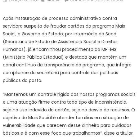
on
Govern
de
Após instauração de processo administrativo contra
MS
servidora suspeita de fraudar cartões do programa Mais
avança
Social, o Governo do Estado, por intermédio da Sead
no
(Secretaria de Estado de Assistência Social e Direitos
control
Humanos), já encaminhou procedimento ao MP-MS
e
fiscali
(Ministério Público Estadual) e destaca que mantém um
de
canal contínuo de transparência do programa, que integra
fraudes
compliance da secretaria para controle das políticas
e
públicas da pasta.
reforça
canal
“Mantemos um controle rígido dos nossos programas sociais
de
e uma atuação firme contra todo tipo de inconsistência,
denúnc
seja no uso indevido do cartão, seja no desvio de recursos. O
–
objetivo do Mais Social é atender famílias em situação de
Agênci
vulnerabilidade que carecem desse dinheiro para cuidados
de
básicos e é com esse foco que trabalhamos”, disse a titular
Noticias