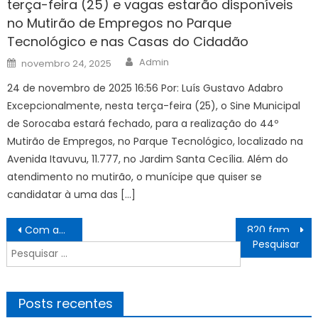
terça-feira (25) e vagas estarão disponíveis
no Mutirão de Empregos no Parque
Tecnológico e nas Casas do Cidadão
Author
Posted
Admin
novembro 24, 2025
on
24 de novembro de 2025 16:56 Por: Luís Gustavo Adabro
Excepcionalmente, nesta terça-feira (25), o Sine Municipal
de Sorocaba estará fechado, para a realização do 44º
Mutirão de Empregos, no Parque Tecnológico, localizado na
Avenida Itavuvu, 11.777, no Jardim Santa Cecília. Além do
atendimento no mutirão, o munícipe que quiser se
candidatar à uma das […]
Navegação
Com apoio do Governo, Parque Tecnológico vai gerar empregos e abrir novas oportunidades na fronteira
820 famílias recebem títulos de regularização fundiária no Nova Itamarati – Agência de Noticias do Governo de Mato Grosso do Sul
de
Pesquisar
Post
por:
Posts recentes