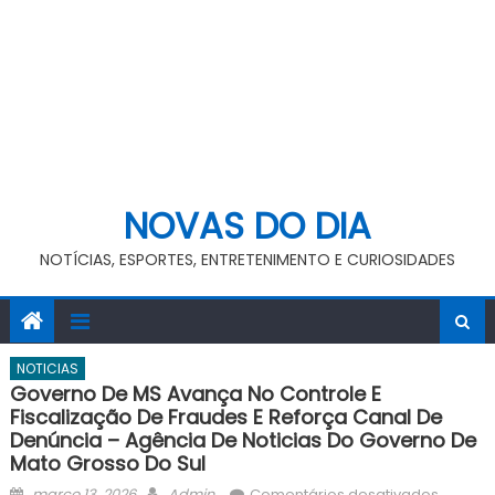
NOVAS DO DIA
NOTÍCIAS, ESPORTES, ENTRETENIMENTO E CURIOSIDADES
NOTICIAS
Governo De MS Avança No Controle E
Fiscalização De Fraudes E Reforça Canal De
Denúncia – Agência De Noticias Do Governo De
Mato Grosso Do Sul
Posted
Author
em
março 13, 2026
Admin
Comentários desativados