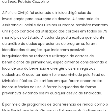
da Sead, Patrícia Cozzolino.
do
Govern
A Polícia Civil já foi acionada e iniciou diligências de
de
investigação para apuração de desvios. A Secretaria de
Mato
Assistência Social e dos Direitos Humanos também mantém
Grosso
do
um rígido controle da utilização dos cartões em todos os 79
Sul
municípios do Estado. A titular da pasta explica que, diante
da análise de dados operacionais do programa, foram
identificadas situações que indicaram possíveis
irregularidades na retirada e utilização de cartões de
beneficiários de primeira via, especialmente considerando o
local de uso do benefício e divergências em registros
cadastrais. O caso também foi encaminhado pela Sead ao
Ministério Público. Os cartões em que foram encontradas
inconsistências no uso já foram bloqueados de forma
preventiva, evitando assim qualquer desvio de finalidade.
É por meio de programas de transferência de renda, como o
Mais Social, que Mato Grosso do Sul apresenta índices cada