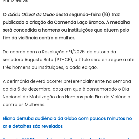
Por MRNews
vai
premiar
O
Diário Oficial da União
desta segunda-feira (16) traz
instituições
publicada a criação da Comenda Laço Branco. A medalha
que
será concedida a homens ou instituições que atuem pelo
combatem
fim da violência contra a mulher.
violência
contra
De acordo com a Resolução n°1/2026, de autoria da
a
mulher
senadora Augusta Brito (PT-CE), o título será entregue a até
três homens ou instituições, a cada edição.
A cerimônia deverá ocorrer preferencialmente na semana
do dia 6 de dezembro, data em que é comemorado o Dia
Nacional de Mobilização dos Homens pelo Fim da Violência
contra as Mulheres.
Eliana derruba audiência da Globo com poucos minutos no
ar e detalhes são revelados