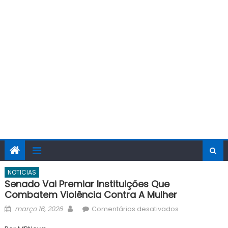
NOTICIAS
Senado Vai Premiar Instituições Que
Combatem Violência Contra A Mulher
Posted
Author
em
março 16, 2026
Comentários desativados
on
Senado