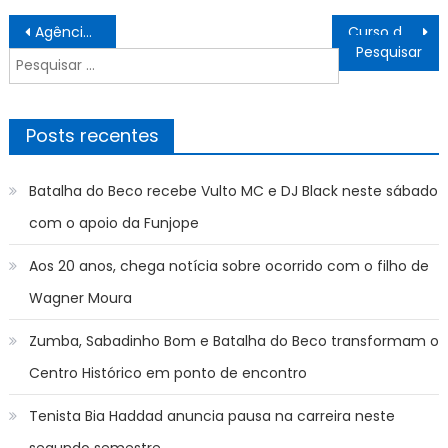
Navegação
Agência Minas Gerais | Defesa Civil alerta para risco de chuvas intensas e tempestades em Minas neste fim de semana
Curso de hidráulica para reeducandos une ressocialização, sustentabilidade e economia ao Estado
de
Pesquisar
Post
por:
Posts recentes
Batalha do Beco recebe Vulto MC e DJ Black neste sábado
com o apoio da Funjope
Aos 20 anos, chega notícia sobre ocorrido com o filho de
Wagner Moura
Zumba, Sabadinho Bom e Batalha do Beco transformam o
Centro Histórico em ponto de encontro
Tenista Bia Haddad anuncia pausa na carreira neste
segundo semestre