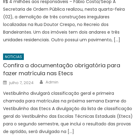
R$ 4 milhões aos responsáveis – Fábio Costa/Seop A
Secretaria de Ordem Pública realizou, nesta quarta-feira
(02), a demolição de três construções irregulares
localizadas na Rua Doutor Crespo, no Recreio dos
Bandeirantes. Um dos imóveis tem dois andares e três
unidades residenciais. Outro possui um pavimento, […]
NOTICIAS
Confira a documentação obrigatória para
fazer matrícula nas Etecs
Author
Posted
Admin
julho 7, 2024
on
Vestibulinho divulgará classificação geral e primeira
chamada para matrículas na próxima semana Exame do
Vestibulinho das Etecs A divulgação da lista de classificação
geral do Vestibulinho das Escolas Técnicas Estaduais (Etecs)
para o segundo semestre, que inclui o resultado das provas
de aptidão, será divulgada na […]