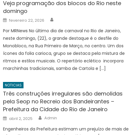
Veja programação dos blocos do Rio neste
domingo
Author
Posted
fevereiro 22, 2026
on
Por MRNews No último dia de carnaval no Rio de Janeiro,
neste domingo, (22), o grande destaque é o desfile do
Monobloco, na Rua Primeiro de Março, no centro. Um dos
ícones da folia carioca, grupo se destaca pela mistura de
ritmos e estilos musicais. O repertório eclético incorpora
marchinhas tradicionais, samba de Cartola e […]
NOTICIAS
Três construções irregulares são demolidas
pela Seop no Recreio dos Bandeirantes –
Prefeitura da Cidade do Rio de Janeiro
Author
Posted
Admin
abril 2, 2025
on
Engenheiros da Prefeitura estimam um prejuízo de mais de