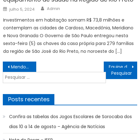
Author
Posted
Admin
julho 5, 2024
on
Investimentos em habitação somam R$ 73,8 milhões e
contemplam as cidades de Cardoso, Macedônia, Meridiano
e Nova Granada O Governo de São Paulo entregou nesta
sexta-feira (5) as chaves da casa própria para 279 famílias
da região de São José do Rio Preto, no noroeste do […]
Navegação
Mendonça acata recurso e ordena que Alcolumbre prorrogue CPMI do INSS
Equipe da Prefeitura e da União por Moradia visitam obra do Residencial Antônio Júnior
de
Pesquisar
Post
por:
Posts recentes
Confira as tabelas dos Jogos Escolares de Sorocaba dos
dias 10 a 14 de agosto – Agência de Notícias
Nota de Pesar – IFSP