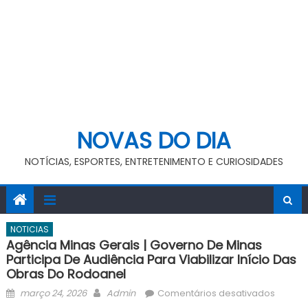
NOVAS DO DIA
NOTÍCIAS, ESPORTES, ENTRETENIMENTO E CURIOSIDADES
NOTICIAS
Agência Minas Gerais | Governo De Minas
Participa De Audiência Para Viabilizar Início Das
Obras Do Rodoanel
Posted
Author
em
março 24, 2026
Admin
Comentários desativados
on
Agênci