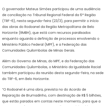
Minas
O governador Mateus Simões participou de uma audiência
Gerais
de conciliação no Tribunal Regional Federal da 6ª Região
|
(TRF-6), nesta segunda-feira (23/3), para permitir o início
Govern
das obras do Rodoanel da Região Metropolitana de Belo
de
Horizonte (RMBH), que está com recursos paralisados
Minas
partici
enquanto aguarda a definição de processos envolvendo o
de
Ministério Público Federal (MPF), e a Federação das
audiên
Comunidades Quilombolas de Minas Gerais.
para
viabiliz
Além do Governo de Minas, do MPF, e da Federação das
início
Comunidades Quilombolas, o Ministério da Igualdade Racial
das
também participou da reunião desta segunda-feira, na sede
obras
do TRF-6, em Belo Horizonte.
do
Rodoan
“O Rodoanel é uma obra, prevista no do Acordo de
Reparação de Brumadinho, com destinação de R$ 5 bilhões,
que estão parados em contas neste momento, para que a