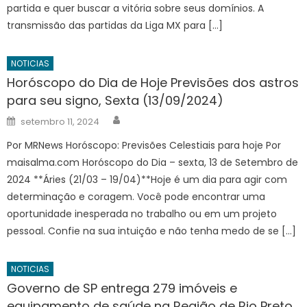
partida e quer buscar a vitória sobre seus domínios. A
transmissão das partidas da Liga MX para […]
NOTICIAS
Horóscopo do Dia de Hoje Previsões dos astros
para seu signo, Sexta (13/09/2024)
Author
Posted
setembro 11, 2024
on
Por MRNews Horóscopo: Previsões Celestiais para hoje Por
maisalma.com Horóscopo do Dia – sexta, 13 de Setembro de
2024 **Áries (21/03 – 19/04)**Hoje é um dia para agir com
determinação e coragem. Você pode encontrar uma
oportunidade inesperada no trabalho ou em um projeto
pessoal. Confie na sua intuição e não tenha medo de se […]
NOTICIAS
Governo de SP entrega 279 imóveis e
equipamento de saúde na Região de Rio Preto