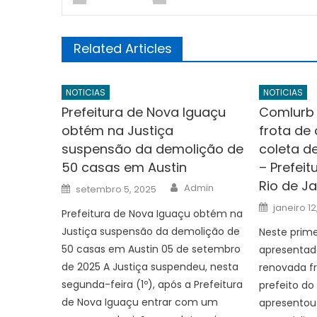
Related Articles
NOTICIAS
NOTICIAS
Prefeitura de Nova Iguaçu
Comlurb 
obtém na Justiça
frota de
suspensão da demolição de
coleta de
50 casas em Austin
– Prefei
Rio de Ja
Author
Posted
Admin
setembro 5, 2025
on
Posted
janeiro 12
Prefeitura de Nova Iguaçu obtém na
on
Justiça suspensão da demolição de
Neste prim
50 casas em Austin 05 de setembro
apresentad
de 2025 A Justiça suspendeu, nesta
renovada fr
segunda-feira (1º), após a Prefeitura
prefeito do
de Nova Iguaçu entrar com um
apresentou 