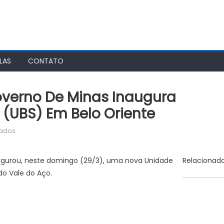
LAS
CONTATO
overno De Minas Inaugura
(UBS) Em Belo Oriente
em
vados
Agência
Minas
augurou, neste domingo (29/3), uma nova Unidade
Relacionad
Gerais
do Vale do Aço.
|
Governo
de
Minas
inaugura