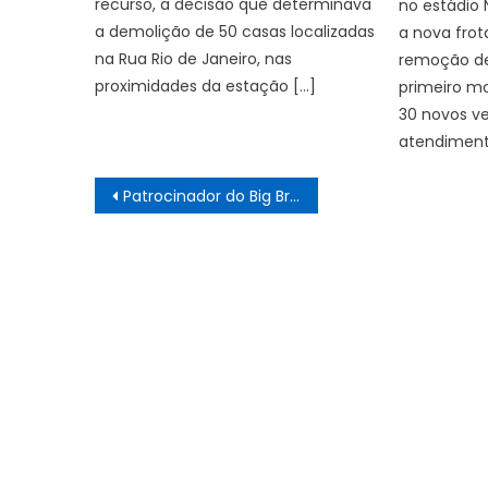
recurso, a decisão que determinava
no estádio 
a demolição de 50 casas localizadas
a nova frot
na Rua Rio de Janeiro, nas
remoção de 
proximidades da estação […]
primeiro m
30 novos ve
atendimento
Navegação
Patrocinador do Big Brother Brasil 26 se manifesta após Ana Paula ficar sem apartamento mesmo após vencer Prova do Líder
de
Post