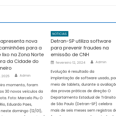
NOTICIAS
apresenta nova
Detran-SP utiliza software
 caminhões para a
para prevenir fraudes na
 lixo na Zona Norte
emissão de CNH
tura da Cidade do
Author
Posted
Admin
fevereiro 12, 2024
on
neiro
Evolução é resultado da
Author
Admin
, 2025
implantação de software usado, po
meio de tablets, durante a avaliaçã
eiro momento, foram
das provas práticas de direção O
os 30 novos veículos da
Departamento Estadual de Trânsito
ota. Foto: Marcelo Piu O
de São Paulo (Detran-SP) celebra
 Rio, Eduardo Paes,
mais de seis meses sem registros d
neste domingo (12/01),