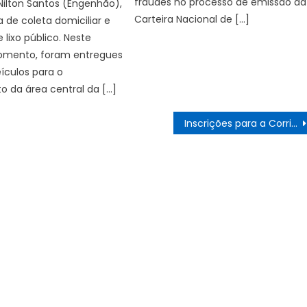
fraudes no processo de emissão da
Nilton Santos (Engenhão),
Carteira Nacional de […]
a de coleta domiciliar e
lixo público. Neste
omento, foram entregues
ículos para o
 da área central da […]
Inscrições para a Corrida do Consumidor 2026 já estão abertas e evento ocorre no dia 9 de maio