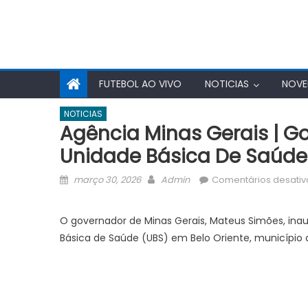
FUTEBOL AO VIVO
NOTICIAS
NOVE
NOTICIAS
Agência Minas Gerais | G
Unidade Básica De Saúde 
Posted
Author
março 30, 2026
Admin
Comentários desati
on
O governador de Minas Gerais, Mateus Simões, in
Básica de Saúde (UBS) em Belo Oriente, município 