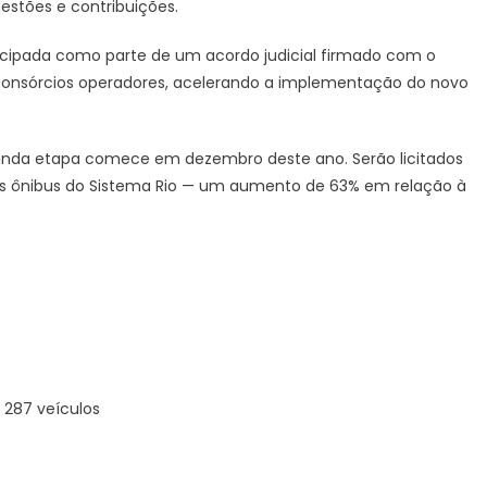
estões e contribuições.
de
ônibus
ntecipada como parte de um acordo judicial firmado com o
e
lança
os consórcios operadores, acelerando a implementação do novo
nova
licitação
para
gunda etapa comece em dezembro deste ano. Serão licitados
Zona
vos ônibus do Sistema Rio — um aumento de 63% em relação à
Oeste,
Vila
Isabel
e
Ilha
do
Governador
–
Prefeitura
a 287 veículos
da
Cidade
do