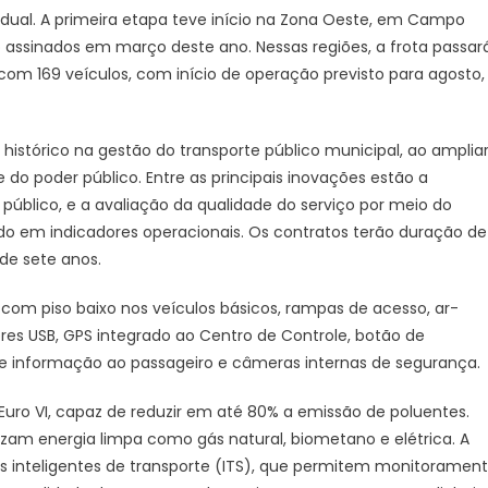
dual. A primeira etapa teve início na Zona Oeste, em Campo
Rio
de
assinados em março deste ano. Nessas regiões, a frota passar
Janeiro
 com 169 veículos, com início de operação previsto para agosto,
istórico na gestão do transporte público municipal, ao amplia
 do poder público. Entre as principais inovações estão a
úblico, e a avaliação da qualidade do serviço por meio do
o em indicadores operacionais. Os contratos terão duração de
 de sete anos.
, com piso baixo nos veículos básicos, rampas de acesso, ar-
es USB, GPS integrado ao Centro de Controle, botão de
de informação ao passageiro e câmeras internas de segurança.
uro VI, capaz de reduzir em até 80% a emissão de poluentes.
lizam energia limpa como gás natural, biometano e elétrica. A
 inteligentes de transporte (ITS), que permitem monitoramen