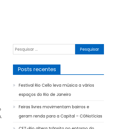
Pesquisar
por:
Posts recentes
Festival Rio Cello leva música a vários
espaços do Rio de Janeiro
Feiras livres movimentam bairros e
o
geram renda para a Capital – CGNotícias
,
CET-Rio altera trânsito no entorno do