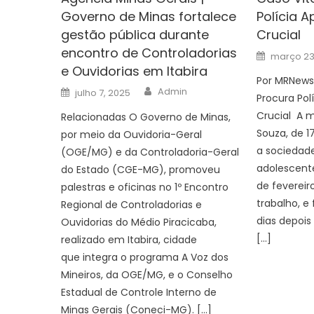
Governo de Minas fortalece
Polícia 
gestão pública durante
Crucial
encontro de Controladorias
Posted
março 23
on
e Ouvidorias em Itabira
Por MRNews 
Author
Posted
Admin
julho 7, 2025
Procura Pol
on
Crucial A m
Relacionadas O Governo de Minas,
Souza, de 1
por meio da Ouvidoria-Geral
a sociedade
(OGE/MG) e da Controladoria-Geral
adolescent
do Estado (CGE-MG), promoveu
de fevereiro
palestras e oficinas no 1º Encontro
trabalho, e
Regional de Controladorias e
dias depoi
Ouvidorias do Médio Piracicaba,
[…]
realizado em Itabira, cidade
que integra o programa A Voz dos
Mineiros, da OGE/MG, e o Conselho
Estadual de Controle Interno de
Minas Gerais (Coneci-MG). […]