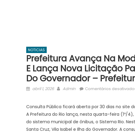
NOTICIAS
Prefeitura Avança Na Mod
E Lança Nova Licitação Par
Do Governador – Prefeitu
Posted
Author
abril 1, 2026
Admin
Comentários desativado
on
Consulta Pública ficará aberta por 30 dias no site 
A Prefeitura do Rio lança, nesta quarta-feira (1º/4
do sistema municipal de ônibus, o Sistema Rio. Ne
Santa Cruz, Vila Isabel e Ilha do Governador. A cons