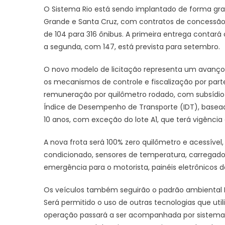
O Sistema Rio está sendo implantado de forma gra
Grande e Santa Cruz, com contratos de concessão 
de 104 para 316 ônibus. A primeira entrega contará
a segunda, com 147, está prevista para setembro.
O novo modelo de licitação representa um avanço h
os mecanismos de controle e fiscalização por parte
remuneração por quilômetro rodado, com subsídio p
Índice de Desempenho de Transporte (IDT), basead
10 anos, com exceção do lote A1, que terá vigência
A nova frota será 100% zero quilômetro e acessível
condicionado, sensores de temperatura, carregador
emergência para o motorista, painéis eletrônicos 
Os veículos também seguirão o padrão ambiental E
Será permitido o uso de outras tecnologias que uti
operação passará a ser acompanhada por sistemas