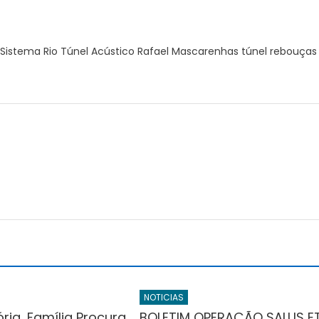
 Sistema Rio Túnel Acústico Rafael Mascarenhas túnel rebouças
r
NOTICIAS
ria, Família Procura
BOLETIM OPERAÇÃO SALUS E