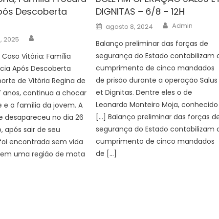
Após Descoberta
DIGNITAS – 6/8 – 12H
Author
Posted
Admin
agosto 8, 2024
on
Author
, 2025
Balanço preliminar das forças de
segurança do Estado contabilizam 
Caso Vitória: Família
cumprimento de cinco mandados
ícia Após Descoberta
de prisão durante a operação Salus
orte de Vitória Regina de
et Dignitas. Dentre eles o de
7 anos, continua a chocar
Leonardo Monteiro Moja, conhecido
 e a família da jovem. A
[…] Balanço preliminar das forças d
e desapareceu no dia 26
segurança do Estado contabilizam 
, após sair de seu
cumprimento de cinco mandados
 foi encontrada sem vida
de […]
s em uma região de mata