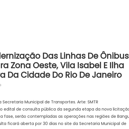
ernização Das Linhas De Ônibus
a Zona Oeste, Vila Isabel E Ilha
ra Da Cidade Do Rio De Janeiro
em
s
Prefeitura
avança
da Secretaria Municipal de Transportes. Arte: SMTR
na
), o edital de consulta pública da segunda etapa da nova licitaçã
modernização
sta fase, serão contempladas as operações nas regiões de Bangu
das
ulta ficará aberta por 30 dias no site da Secretaria Municipal de
linhas