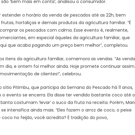
i são ‘bem mais em conta’, analisou o consumidor.
or estender o horário da venda de pescados até as 22h, bem
utas, hortaliças e demais produtos da agricultura familiar. “É
e e comprar os pescados com calma. Esse evento é, realmente,
merciantes, em especial àqueles da agricultura familiar, que
 daqui que acaba pagando um preço bem melhor”, completou.
sos itens da agricultura familiar, comemora as vendas. “As vend
m dia, e ontem foi melhor ainda. Hoje promete continuar assim
movimentação de clientes!”, celebrou.
 sítio Pitimbu, que participa da Semana do Pescado há 11 anos,
o evento se encerra. Ela disse ter vendido bastante coco até o
anta costumam ‘levar’ o suco da fruta na receita. Porém, Mari
 intensifica ainda mais. “Eles fazem o arroz de coco, o peixe
coco no feijão, você acredita? É tradição do povo,