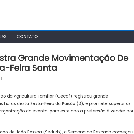
LAS
CONTATO
stra Grande Movimentação De
a-Feira Santa
em
os
Semana
do
o da Agricultura Familiar (Cecaf) registrou grande
Pescado
 horas desta Sexta-Feira da Paixão (3), e promete superar as
registra
rganização do evento, para este ano a pretensão é vender por
grande
movimentação
de
rbano de João Pessoa (Sedurb), a Semana do Pescado começou
consumidores