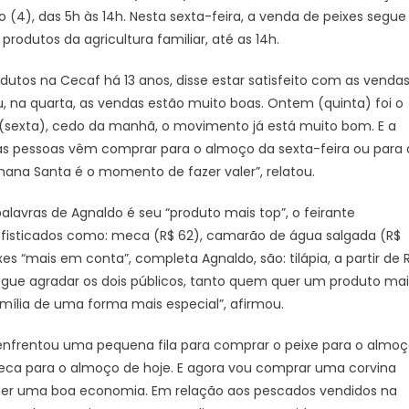
o (4), das 5h às 14h. Nesta sexta-feira, a venda de peixes segue
nesta
Sexta-
produtos da agricultura familiar, até as 14h.
Feira
dutos na Cecaf há 13 anos, disse estar satisfeito com as venda
Santa
na quarta, as vendas estão muito boas. Ontem (quinta) foi o
je (sexta), cedo da manhã, o movimento já está muito bom. E a
as pessoas vêm comprar para o almoço da sexta-feira ou para 
ana Santa é o momento de fazer valer”, relatou.
avras de Agnaldo é seu “produto mais top”, o feirante
ofisticados como: meca (R$ 62), camarão de água salgada (R$
ixes “mais em conta”, completa Agnaldo, são: tilápia, a partir de 
nsegue agradar os dois públicos, tanto quem quer um produto mai
ília de uma forma mais especial”, afirmou.
nfrentou uma pequena fila para comprar o peixe para o almo
eca para o almoço de hoje. E agora vou comprar uma corvina
azer uma boa economia. Em relação aos pescados vendidos na