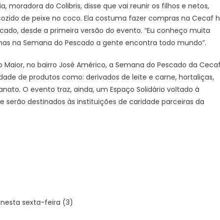
, moradora do Colibris, disse que vai reunir os filhos e netos,
cozido de peixe no coco. Ela costuma fazer compras na Cecaf 
do, desde a primeira versão do evento. “Eu conheço muita
 mas na Semana do Pescado a gente encontra todo mundo”.
to Maior, no bairro José Américo, a Semana do Pescado da Cecaf
ade de produtos como: derivados de leite e carne, hortaliças,
anato. O evento traz, ainda, um Espaço Solidário voltado à
 serão destinados às instituições de caridade parceiras da
 nesta sexta-feira (3)