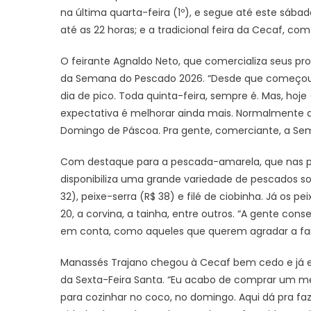
na última quarta-feira (1º), e segue até este sábad
até as 22 horas; e a tradicional feira da Cecaf, com 
O feirante Agnaldo Neto, que comercializa seus pro
da Semana do Pescado 2026. “Desde que começou, 
dia de pico. Toda quinta-feira, sempre é. Mas, ho
expectativa é melhorar ainda mais. Normalmente 
Domingo de Páscoa. Pra gente, comerciante, a Sem
Com destaque para a pescada-amarela, que nas pal
disponibiliza uma grande variedade de pescados s
32), peixe-serra (R$ 38) e filé de ciobinha. Já os pe
20, a corvina, a tainha, entre outros. “A gente co
em conta, como aqueles que querem agradar a fam
Manassés Trajano chegou à Cecaf bem cedo e já e
da Sexta-Feira Santa. “Eu acabo de comprar um m
para cozinhar no coco, no domingo. Aqui dá pra f