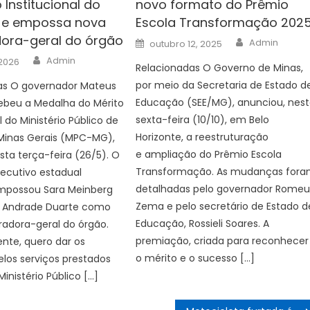
 Institucional do
novo formato do Prêmio
e empossa nova
Escola Transformação 202
ora-geral do órgão
Author
Posted
Admin
outubro 12, 2025
on
Author
Admin
 2026
Relacionadas O Governo de Minas,
por meio da Secretaria de Estado d
as O governador Mateus
Educação (SEE/MG), anunciou, nes
ebeu a Medalha do Mérito
sexta-feira (10/10), em Belo
l do Ministério Público de
Horizonte, a reestruturação
Minas Gerais (MPC-MG),
e ampliação do Prêmio Escola
sta terça-feira (26/5). O
Transformação. As mudanças for
ecutivo estadual
detalhadas pelo governador Rome
possou Sara Meinberg
Zema e pelo secretário de Estado d
 Andrade Duarte como
Educação, Rossieli Soares. A
adora-geral do órgão.
premiação, criada para reconhecer
nte, quero dar os
o mérito e o sucesso […]
los serviços prestados
inistério Público […]