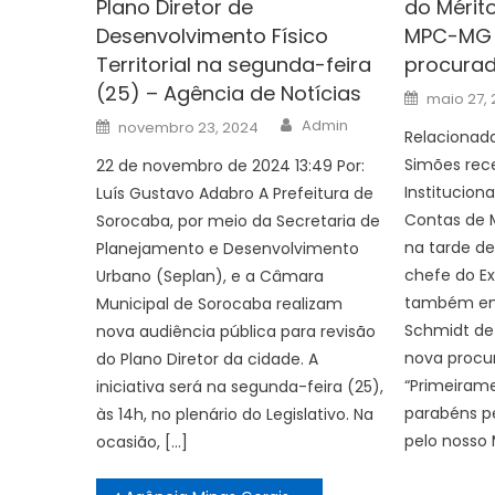
Plano Diretor de
do Mérito
Desenvolvimento Físico
MPC-MG 
Territorial na segunda-feira
procurad
(25) – Agência de Notícias
Posted
maio 27,
on
Author
Posted
Admin
novembro 23, 2024
on
Relacionad
Simões rec
22 de novembro de 2024 13:49 Por:
Instituciona
Luís Gustavo Adabro A Prefeitura de
Contas de 
Sorocaba, por meio da Secretaria de
na tarde de
Planejamento e Desenvolvimento
chefe do Ex
Urbano (Seplan), e a Câmara
também em
Municipal de Sorocaba realizam
Schmidt de
nova audiência pública para revisão
nova procur
do Plano Diretor da cidade. A
“Primeirame
iniciativa será na segunda-feira (25),
parabéns pe
às 14h, no plenário do Legislativo. Na
pelo nosso M
ocasião, […]
Navegação