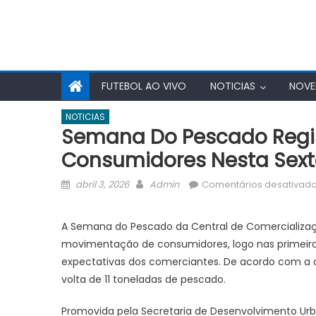
FUTEBOL AO VIVO
NOTICIAS
NOVE
NOTICIAS
Semana Do Pescado Regi
Consumidores Nesta Sext
Posted
Author
abril 3, 2026
Admin
Comentários desativad
on
A Semana do Pescado da Central de Comercializaçã
movimentação de consumidores, logo nas primeiras
expectativas dos comerciantes. De acordo com a o
volta de 11 toneladas de pescado.
Promovida pela Secretaria de Desenvolvimento U