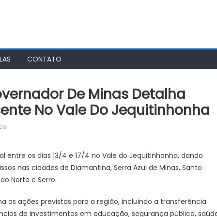
LAS
CONTATO
overnador De Minas Detalha
ente No Vale Do Jequitinhonha
em
os
Agência
Minas
entre os dias 13/4 e 17/4 no Vale do Jequitinhonha, dando
Gerais
os nas cidades de Diamantina, Serra Azul de Minas, Santo
|
do Norte e Serro.
Governador
de
a as ações previstas para a região, incluindo a transferência
Minas
úncios de investimentos em educação, segurança pública, saúd
detalha