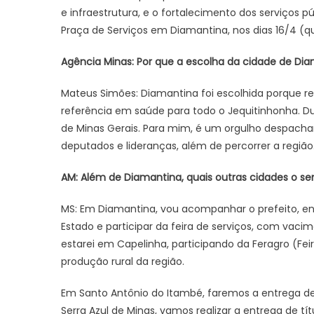
e infraestrutura, e o fortalecimento dos serviços
Praça de Serviços em Diamantina, nos dias 16/4 (qui
Agência Minas: Por que a escolha da cidade de Diam
Mateus Simões: Diamantina foi escolhida porque r
referência em saúde para todo o Jequitinhonha. D
de Minas Gerais. Para mim, é um orgulho despachar 
deputados e lideranças, além de percorrer a região
AM: Além de Diamantina, quais outras cidades o sen
MS: Em Diamantina, vou acompanhar o prefeito, ent
Estado e participar da feira de serviços, com vac
estarei em Capelinha, participando da Feragro (Fei
produção rural da região.
Em Santo Antônio do Itambé, faremos a entrega d
Serra Azul de Minas, vamos realizar a entrega de t