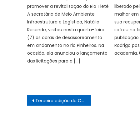
promover a revitalização do Rio Tietê
liberado pe
A secretária de Meio Ambiente,
malhar em
Infraestrutura e Logística, Natália
sua recupe
Resende, visitou nesta quarta-feira
sofreu no 
(7) as obras de desassoreamento
publicação 
em andamento no rio Pinheiros. Na
Rodrigo pos
ocasião, ela anunciou o lançamento
academia. U
das licitações para a […]
Navegação
Terceira edição da Corrida do Consumidor do Procon-JP segue com inscrições abertas
de
Post