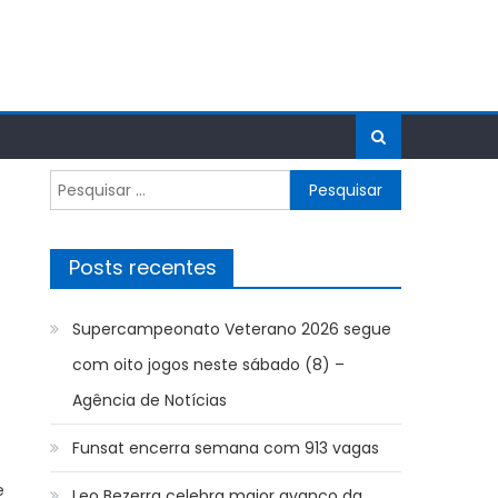
Pesquisar
por:
Posts recentes
Supercampeonato Veterano 2026 segue
com oito jogos neste sábado (8) –
Agência de Notícias
Funsat encerra semana com 913 vagas
e
Leo Bezerra celebra maior avanço da