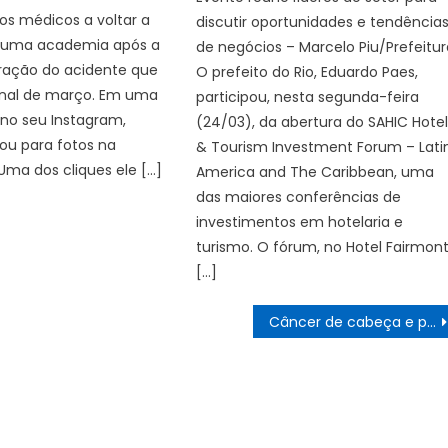
los médicos a voltar a
discutir oportunidades e tendência
 uma academia após a
de negócios – Marcelo Piu/Prefeitur
ração do acidente que
O prefeito do Rio, Eduardo Paes,
final de março. Em uma
participou, nesta segunda-feira
no seu Instagram,
(24/03), da abertura do SAHIC Hote
ou para fotos na
& Tourism Investment Forum – Lati
ma dos cliques ele […]
America and The Caribbean, uma
das maiores conferências de
investimentos em hotelaria e
turismo. O fórum, no Hotel Fairmont
[…]
Câncer de cabeça e pescoço é o terceiro mais comum no Brasil