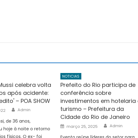
r
NOTICIAS
Mussi celebra volta
Prefeito do Rio participa de
nos após acidente:
conferência sobre
edito' – POA SHOW
investimentos em hotelaria 
turismo – Prefeitura da
Author
Admin
022
Cidade do Rio de Janeiro
si, de 36 anos,
Author
Posted
Admin
março 25, 2025
hoje à noite o retorno
on
os físicos. O ex- foi
Evento reúne líderes do setor para