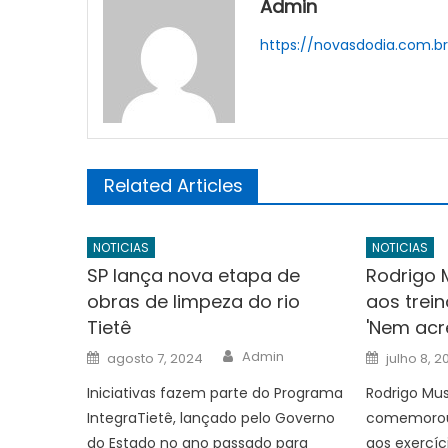
Admin
https://novasdodia.com.b
Related Articles
NOTICIAS
NOTICIAS
SP lança nova etapa de
Rodrigo 
obras de limpeza do rio
aos trei
Tietê
'Nem acr
Author
Posted
Posted
Admin
agosto 7, 2024
julho 8, 2
on
on
Iniciativas fazem parte do Programa
Rodrigo Mus
IntegraTietê, lançado pelo Governo
comemorou 
do Estado no ano passado para
aos exercíci