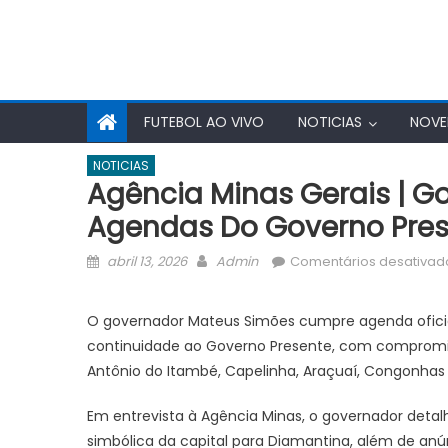
FUTEBOL AO VIVO
NOTICIAS
NOVE
NOTICIAS
Agência Minas Gerais | G
Agendas Do Governo Pres
Posted
Author
abril 13, 2026
Admin
Comentários desativad
on
O governador Mateus Simões cumpre agenda oficial 
continuidade ao Governo Presente, com compromiss
Antônio do Itambé, Capelinha, Araçuaí, Congonhas 
Em entrevista à Agência Minas, o governador detalh
simbólica da capital para Diamantina, além de an