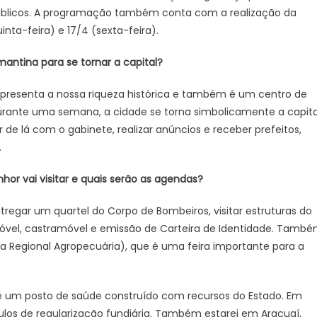
 públicos. A programação também conta com a realização da
agendas
do
nta-feira) e 17/4 (sexta-feira).
Governo
antina para se tornar a capital?
Presente
no
epresenta a nossa riqueza histórica e também é um centro de
Vale
do
urante uma semana, a cidade se torna simbolicamente a capita
Jequitinhonha
de lá com o gabinete, realizar anúncios e receber prefeitos,
.
hor vai visitar e quais serão as agendas?
regar um quartel do Corpo de Bombeiros, visitar estruturas do
imóvel, castramóvel e emissão de Carteira de Identidade. Tamb
ra Regional Agropecuária), que é uma feira importante para a
e um posto de saúde construído com recursos do Estado. Em
ítulos de regularização fundiária. Também estarei em Araçuaí,