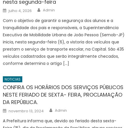
nesta segunda-feira
Author
Posted
Admin
julho 4, 2026
on
Com o objetivo de garantir a segurança dos alunos e a
tranquilidade dos pais e responsáveis, a Superintendência
Executiva de Mobilidade Urbana de João Pessoa (Semob-JP)
inicia, nesta segunda-feira (6), a vistoria dos veículos que
prestam o serviço de transporte escolar, na Capital. São 435
veículos cadastrados que serão integralmente checados,
conforme determina o artigo […]
NOTICIAS
CONFIRA OS HORÁRIOS DOS SERVIÇOS PÚBLICOS
NESTE FERIADO DE SEXTA- FEIRA, PROCLAMAÇÃO
DA REPÚBLICA.
Author
Posted
Admin
novembro 13, 2024
on
A Prefeitura informa que, devido ao feriado desta sexta-
feira (15), dia da Proclamação da República, alguns serviços