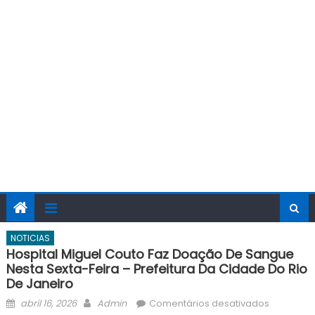
NOTICIAS
Hospital Miguel Couto Faz Doação De Sangue
Nesta Sexta-Feira – Prefeitura Da Cidade Do Rio
De Janeiro
Posted
Author
em
abril 16, 2026
Admin
Comentários desativados