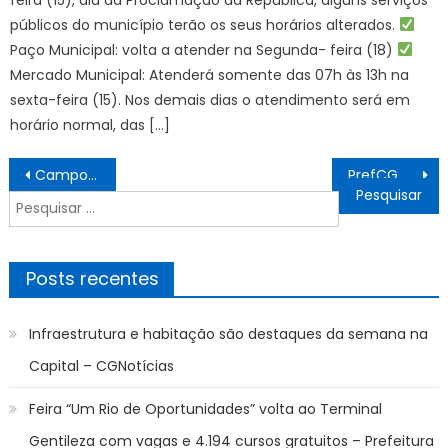
públicos do município terão os seus horários alterados.
Paço Municipal: volta a atender na Segunda- feira (18)
Mercado Municipal: Atenderá somente das 07h às 13h na
sexta-feira (15). Nos demais dias o atendimento será em
horário normal, das […]
Navegação
Campo Grande fortalece produção rural e aumenta renda no campo – CGNotícias
PrefCG moderniza processos para facilitar vida de quem investe na cidade – CGNotícias
de
Pesquisar
Post
por:
Posts recentes
Infraestrutura e habitação são destaques da semana na
Capital – CGNotícias
Feira “Um Rio de Oportunidades” volta ao Terminal
Gentileza com vagas e 4.194 cursos gratuitos – Prefeitura