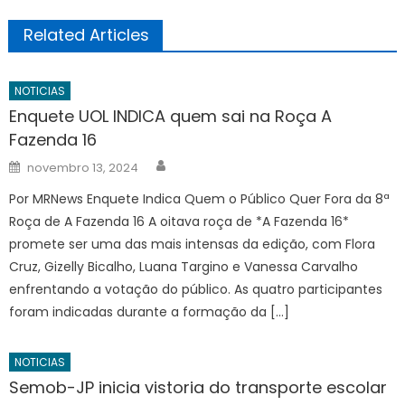
Related Articles
NOTICIAS
Enquete UOL INDICA quem sai na Roça A
Fazenda 16
Author
Posted
novembro 13, 2024
on
Por MRNews Enquete Indica Quem o Público Quer Fora da 8ª
Roça de A Fazenda 16 A oitava roça de *A Fazenda 16*
promete ser uma das mais intensas da edição, com Flora
Cruz, Gizelly Bicalho, Luana Targino e Vanessa Carvalho
enfrentando a votação do público. As quatro participantes
foram indicadas durante a formação da […]
NOTICIAS
Semob-JP inicia vistoria do transporte escolar