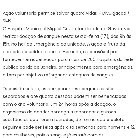
on
Hospital
Miguel
Ação voluntária permite salvar quatro vidas – Divulgação /
Couto
SMS
faz
O Hospital Municipal Miguel Couto, localizado na Gávea, vai
doação
realizar doação de sangue nesta sexta-feira (17), das 9h às
de
15h, no hall da Emergência da unidade. A ação é fruto da
sangue
nesta
parceria da unidade com o Hemorio, responsável por
sexta-
fornecer hemoderivados para mais de 200 hospitais da rede
feira
pública do Rio de Janeiro, principalmente para emergências,
–
e tem por objetivo reforçar os estoques de sangue.
Prefeitura
da
Depois da coleta, os componentes sanguíneos são
Cidade
separados e até quatro pessoas podem ser beneficiadas
do
com o ato voluntário. Em 24 horas após a doação, o
Rio
organismo do doador começa a recompor algumas
de
substâncias que foram retiradas, de forma que a coleta
Janeiro
seguinte pode ser feita após oito semanas para homens e 12
para mulheres, pois o sangue já estará com os