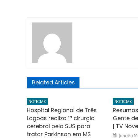
Related Articles
NOTICIAS
NOTICIAS
Hospital Regional de Três
Resumos 
Lagoas realiza 1ª cirurgia
Gente de
cerebral pelo SUS para
| TV Nove
tratar Parkinson em MS
Posted
janeiro 1