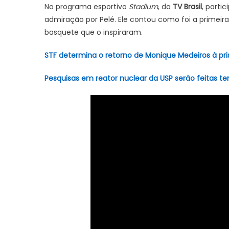
No programa esportivo
Stadium
, da
TV Brasil
, parti
do
admiração por Pelé. Ele contou como foi a primeir
espo
basquete que o inspiraram.
STF determina o retorno de Monique Medeiros à pri
Pesquisas em reator nuclear da USP serão feitas 