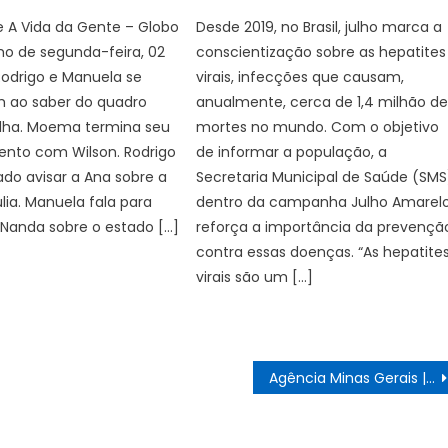
on
 A Vida da Gente – Globo
Desde 2019, no Brasil, julho marca a
mo de segunda-feira, 02
conscientização sobre as hepatites
odrigo e Manuela se
virais, infecções que causam,
 ao saber do quadro
anualmente, cerca de 1,4 milhão d
 filha. Moema termina seu
mortes no mundo. Com o objetivo
ento com Wilson. Rodrigo
de informar a população, a
do avisar a Ana sobre a
Secretaria Municipal de Saúde (SMS
́lia. Manuela fala para
dentro da campanha Julho Amarelo
 Nanda sobre o estado […]
reforça a importância da prevençã
contra essas doenças. “As hepatite
virais são um […]
Agência Minas Gerais | Revitalização da área administrativa do Hospital Júlia Kubitschek aperfeiçoa serviços e traz benefícios para a assistência