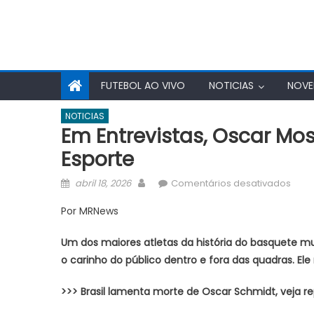
FUTEBOL AO VIVO
NOTICIAS
NOVE
NOTICIAS
Em Entrevistas, Oscar Mos
Esporte
Posted
Author
em
abril 18, 2026
Comentários desativados
on
Em
Por MRNews
entre
Osca
Um dos maiores atletas da história do basquete m
most
o carinho do público dentro e fora das quadras. Ele
relíq
e
>>> Brasil lamenta morte de Oscar Schmidt, veja r
reve
ídol