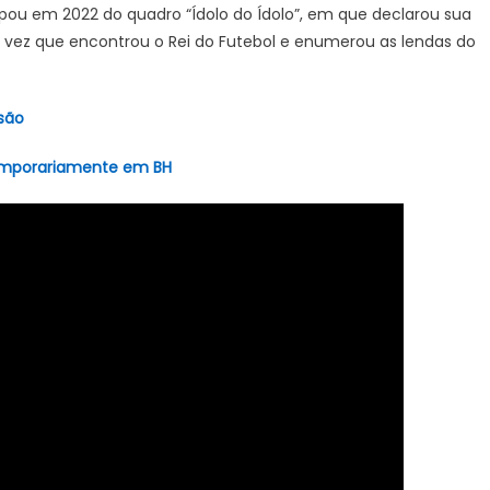
cipou em 2022 do quadro “Ídolo do Ídolo”, em que declarou sua
a vez que encontrou o Rei do Futebol e enumerou as lendas do
rte
são
temporariamente em BH