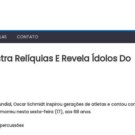
LAS
CONTATO
tra Relíquias E Revela Ídolos Do
vistas,
r
undial, Oscar Schmidt inspirou gerações de atletas e contou c
ra
 morreu nesta sexta-feira (17), aos 68 anos.
uias
epercussões
la
os