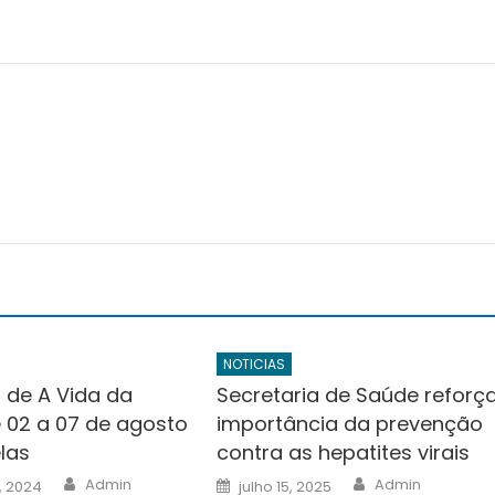
NOTICIAS
de A Vida da
Secretaria de Saúde reforç
 02 a 07 de agosto
importância da prevenção
las
contra as hepatites virais
Author
Author
Posted
Admin
Admin
0, 2024
julho 15, 2025