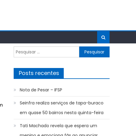
Pesquisar
por:
Posts recentes
Nota de Pesar – IFSP
Seinfra realiza serviços de tapa-buraco
om
em quase 50 bairros nesta quinta-feira
Tati Machado revela que espera um
menino e emociona fãs ao anunciar