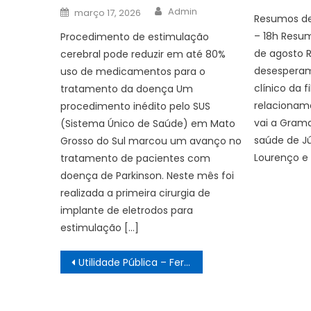
on
Author
Posted
Admin
março 17, 2026
on
Resumos de
– 18h Resu
Procedimento de estimulação
de agosto R
cerebral pode reduzir em até 80%
desesperam
uso de medicamentos para o
clínico da
tratamento da doença Um
relacionam
procedimento inédito pelo SUS
vai a Grama
(Sistema Único de Saúde) em Mato
saúde de Ju
Grosso do Sul marcou um avanço no
Lourenço e
tratamento de pacientes com
doença de Parkinson. Neste mês foi
realizada a primeira cirurgia de
implante de eletrodos para
estimulação […]
Navegação
Utilidade Pública – Feriado de Tiradentes
de
Post