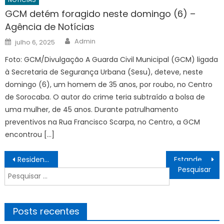
GCM detém foragido neste domingo (6) –
Agência de Notícias
Author
Posted
Admin
julho 6, 2025
on
Foto: GCM/Divulgação A Guarda Civil Municipal (GCM) ligada
à Secretaria de Segurança Urbana (Sesu), deteve, neste
domingo (6), um homem de 35 anos, por roubo, no Centro
de Sorocaba. O autor do crime teria subtraído a bolsa de
uma mulher, de 45 anos. Durante patrulhamento
preventivos na Rua Francisco Scarpa, no Centro, a GCM
encontrou […]
Navegação
Residencial Manoel de Barros se consolida como modelo de moradia sustentável – CGNotícias
Estande da PrefCG na Expogrande recebe programação cultural hoje – CGNotícias
de
Pesquisar
Post
por:
Posts recentes