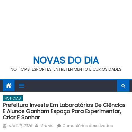
NOVAS DO DIA
NOTÍCIAS, ESPORTES, ENTRETENIMENTO E CURIOSIDADES
NOTICIAS
Prefeitura Investe Em Laboratórios De Ciências
E Alunos Ganham Espaço Para Experimentar,
Criar E Sonhar
Posted
Author
em
abril 19, 2026
Admin
Comentários desativados
on
Prefeitura