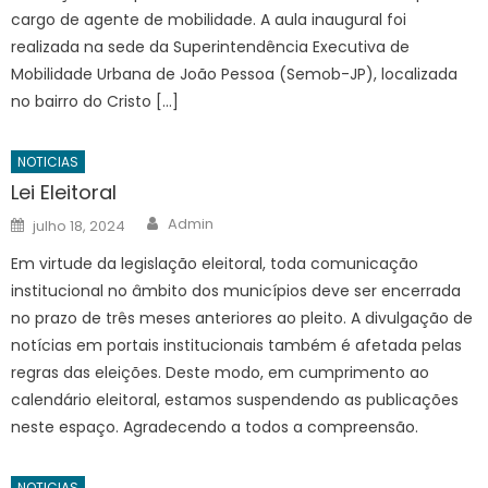
cargo de agente de mobilidade. A aula inaugural foi
realizada na sede da Superintendência Executiva de
Mobilidade Urbana de João Pessoa (Semob-JP), localizada
no bairro do Cristo […]
NOTICIAS
Lei Eleitoral
Author
Posted
Admin
julho 18, 2024
on
Em virtude da legislação eleitoral, toda comunicação
institucional no âmbito dos municípios deve ser encerrada
no prazo de três meses anteriores ao pleito. A divulgação de
notícias em portais institucionais também é afetada pelas
regras das eleições. Deste modo, em cumprimento ao
calendário eleitoral, estamos suspendendo as publicações
neste espaço. Agradecendo a todos a compreensão.
NOTICIAS