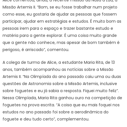
Alice comentou, ainda, a recente missão da Nasa à Lua, a
Missão Artemis II. “Bom, se eu fosse trabalhar num projeto
como esse, eu gostaria de ajudar as pessoas que fossem
participar, ajudar em estratégias e estudos. É muito bom as
pessoas irem para o espaço e trazer bastante estudo e
matéria para a gente explorar. É uma coisa muito grande
que a gente não conhece, mas apesar de bom também é
perigoso, é arriscado”, comentou.
A colega de turma de Alice, a estudante Maria Rita, de 13
anos, também acompanhou as notícias sobre a Missão
Artemis II. “Na Olimpíada do ano passado caiu uma ou duas
questões de Astronomia sobre a Missão Artemis, inclusive
sobre foguetes e eu já sabia a resposta. Fiquei muito feliz”.
Nessa Olimpíada, Maria Rita ganhou ouro na competição de
foguetes na prova escrita. “A coisa que eu mais foquei nos
estudos no ano passado foi sobre a aerodinâmica do
foguete e deu tudo certo”, complementou.