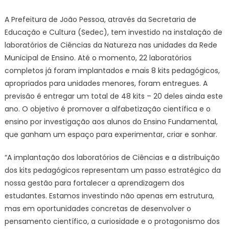
investe
A Prefeitura de João Pessoa, através da Secretaria de
em
Educação e Cultura (Sedec), tem investido na instalação de
laboratór
laboratórios de Ciências da Natureza nas unidades da Rede
de
Municipal de Ensino. Até o momento, 22 laboratórios
Ciências
completos já foram implantados e mais 8 kits pedagógicos,
e
alunos
apropriados para unidades menores, foram entregues. A
ganham
previsão é entregar um total de 48 kits – 20 deles ainda este
espaço
ano. O objetivo é promover a alfabetização científica e o
para
ensino por investigação aos alunos do Ensino Fundamental,
experimen
que ganham um espaço para experimentar, criar e sonhar.
criar
e
“A implantação dos laboratórios de Ciências e a distribuição
sonhar
dos kits pedagógicos representam um passo estratégico da
nossa gestão para fortalecer a aprendizagem dos
estudantes. Estamos investindo não apenas em estrutura,
mas em oportunidades concretas de desenvolver o
pensamento científico, a curiosidade e o protagonismo dos