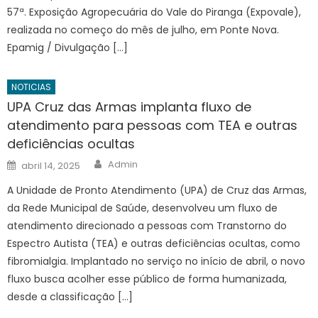
57ª. Exposição Agropecuária do Vale do Piranga (Expovale),
realizada no começo do mês de julho, em Ponte Nova.
Epamig / Divulgação […]
NOTICIAS
UPA Cruz das Armas implanta fluxo de
atendimento para pessoas com TEA e outras
deficiências ocultas
Author
Posted
Admin
abril 14, 2025
on
A Unidade de Pronto Atendimento (UPA) de Cruz das Armas,
da Rede Municipal de Saúde, desenvolveu um fluxo de
atendimento direcionado a pessoas com Transtorno do
Espectro Autista (TEA) e outras deficiências ocultas, como
fibromialgia. Implantado no serviço no início de abril, o novo
fluxo busca acolher esse público de forma humanizada,
desde a classificação […]