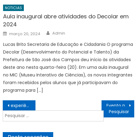
NOTICIAS
Aula inaugural abre atividades do Decolar em
2024
Author
Posted
Admin
março 20, 2024
on
Lucas Brito Secretaria de Educação e Cidadania O programa
Decolar (Desenvolvimento do Potencial e Talento) da
Prefeitura de São José dos Campos deu início às atividades
deste ano nesta quarta-feira (20). Em uma aula inaugural
no MIC (Museu Interativo de Ciências), os novos integrantes
foram recebidos pelos alunos que já participavam do
programa para […]
Navegação
experiência real no E1 e no E2 e Espaço Extra
Evento nacional sobre saúde infantil começa amanhã na capital – CGNotícias
de
Pesquisar
Post
por: