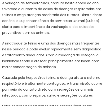
A variação de temperaturas, comum nesta época do ano,
tempo
favorece o aumento de casos de doenças respiratórias em
eleva
felinos e exige atenção redobrada dos tutores. Diante desse
doenças
cenário, a Superintendência de Bem-Estar Animal (Subea)
respirató
alerta para a importância da vacinação e dos cuidados
em
gatos,
preventivos com os animais.
alerta
Subea
A rinotraqueíte felina é uma das doenças mais frequentes
–
nesse período e pode evoluir rapidamente sem diagnóstico
CGNotíci
e tratamento adequados. Com a mudança de estação, a
incidência tende a crescer, principalmente em locais com
maior concentração de animais.
Causada pelo herpesvírus felino, a doença afeta o sistema
respiratório e é altamente contagiosa. A transmissão ocorre
por meio do contato direto com secreções de animais
infectados, como espirros, saliva e secreções oculares.