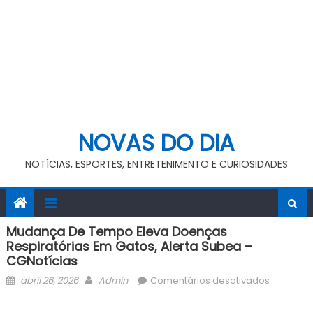
NOVAS DO DIA
NOTÍCIAS, ESPORTES, ENTRETENIMENTO E CURIOSIDADES
Mudança De Tempo Eleva Doenças
Respiratórias Em Gatos, Alerta Subea –
CGNotícias
Posted
Author
em
abril 26, 2026
Admin
Comentários desativados
on
Mudança
de