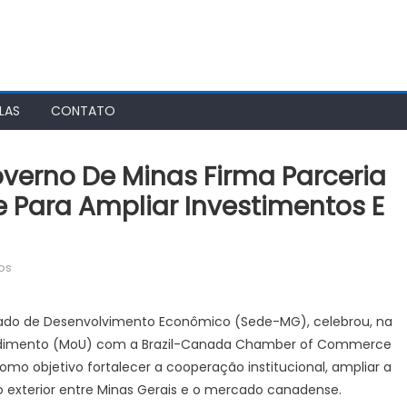
LAS
CONTATO
overno De Minas Firma Parceria
Para Ampliar Investimentos E
em
os
Agência
Minas
stado de Desenvolvimento Econômico (Sede-MG), celebrou, na
Gerais
endimento (MoU) com a Brazil-Canada Chamber of Commerce
|
mo objetivo fortalecer a cooperação institucional, ampliar a
Governo
o exterior entre Minas Gerais e o mercado canadense.
de