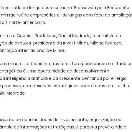
Minas
6 realizada ao longo desta semana. Promovida pela Federação
firma
 a missão reúne empresários e lideranças com foco na ampliaçã
parceria
com
 país norte-americano.
entidade
entos e Cadeias Produtivas, Daniel Medrado, a comitiva do
canadense
para
ão da diretora-presidente da
Invest Minas
, Milena Pedrosa,
ampliar
omoção internacional de Minas.
investimentos
e
 em minerais críticos e terras raras tem posicionado o estado 
comércio
 energética é uma oportunidade de desenvolvimento
bilateral
da inteligência artificial e da crescente demanda por energia
 processo, com reservas estratégicas como terras raras e lítio,
iel Medrado.
onjunta de oportunidades de investimento, organização de
câmbio de informações estratégicas. A parceria prevê ainda a