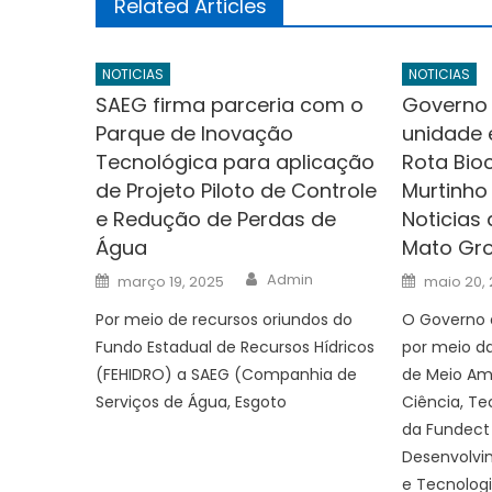
Related Articles
NOTICIAS
NOTICIAS
SAEG firma parceria com o
Governo 
Parque de Inovação
unidade 
Tecnológica para aplicação
Rota Bio
de Projeto Piloto de Controle
Murtinho
e Redução de Perdas de
Noticias
Água
Mato Gro
Author
Posted
Posted
Admin
março 19, 2025
maio 20,
on
on
Por meio de recursos oriundos do
O Governo d
Fundo Estadual de Recursos Hídricos
por meio d
(FEHIDRO) a SAEG (Companhia de
de Meio Am
Serviços de Água, Esgoto
Ciência, Te
da Fundect
Desenvolvim
e Tecnolog