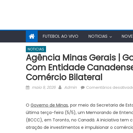
FUTEBOL AO VIVO
NOTICIAS
NOVE
NOTICIAS
Agência Minas Gerais | G
Com Entidade Canadense 
Comércio Bilateral
Posted
Author
maio 9, 2026
Admin
Comentários desativad
on
O
Governo de Minas
, por meio da Secretaria de E
última terça-feira (5/5), um Memorando de Ent
(BCCC), em Toronto, no Canadá. A iniciativa tem co
atração de investimentos e impulsionar o comérci