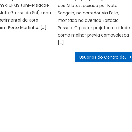
om a UFMS (Universidade
dos Atletas, puxado por Ivete
 Mato Grosso do Sul) uma
Sangalo, no corredor Via Folia,
perimental da Rota
montado na avenida Epitácio
em Porto Murtinho. […]
Pessoa. O gestor projetou a cidade
como melhor prévia carnavalesca
[…]
Usuários do Centro de Referência Municipal da Pessoa Idosa faz homenagem às mães