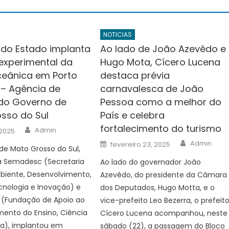
NOTICIAS
do Estado implanta
Ao lado de João Azevêdo e
experimental da
Hugo Mota, Cícero Lucena
ceânica em Porto
destaca prévia
 – Agência de
carnavalesca de João
 do Governo de
Pessoa como a melhor do
sso do Sul
País e celebra
fortalecimento do turismo
Author
Admin
 2025
Author
Posted
Admin
fevereiro 23, 2025
e Mato Grosso do Sul,
on
a Semadesc (Secretaria
Ao lado do governador João
biente, Desenvolvimento,
Azevêdo, do presidente da Câmara
cnologia e Inovação) e
dos Deputados, Hugo Motta, e o
 (Fundação de Apoio ao
vice-prefeito Leo Bezerra, o prefeit
ento do Ensino, Ciência
Cícero Lucena acompanhou, neste
ia), implantou em
sábado (22), a passagem do Bloco