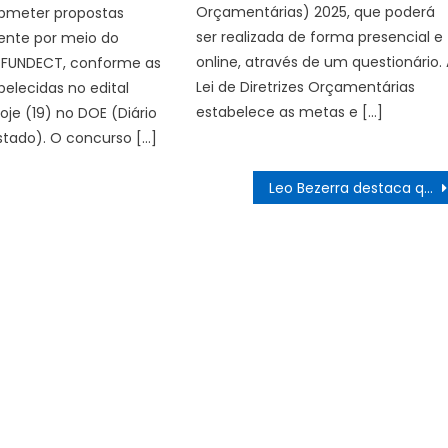
Orçamentárias) 2025, que poderá
bmeter propostas
ser realizada de forma presencial e
ente por meio do
online, através de um questionário.
GFUNDECT, conforme as
Lei de Diretrizes Orçamentárias
belecidas no edital
estabelece as metas e […]
oje (19) no DOE (Diário
Estado). O concurso […]
Leo Bezerra destaca que João Pessoa é a capital dos esportes saudáveis durante 3ª Corrida do Consumidor