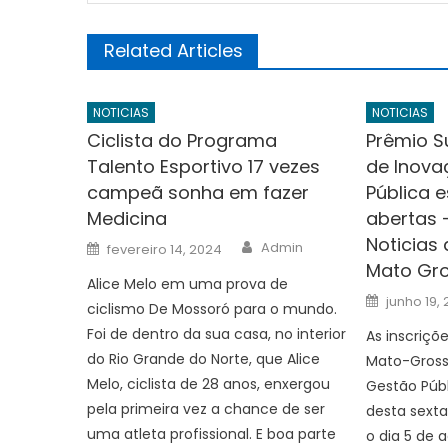
Related Articles
NOTICIAS
NOTICIAS
Ciclista do Programa
Prêmio S
Talento Esportivo 17 vezes
de Inova
campeã sonha em fazer
Pública 
Medicina
abertas 
Noticias
Author
Posted
Admin
fevereiro 14, 2024
on
Mato Gro
Alice Melo em uma prova de
Posted
junho 19,
ciclismo De Mossoró para o mundo.
on
Foi de dentro da sua casa, no interior
As inscriçõ
do Rio Grande do Norte, que Alice
Mato-Gross
Melo, ciclista de 28 anos, enxergou
Gestão Públ
pela primeira vez a chance de ser
desta sexta
uma atleta profissional. E boa parte
o dia 5 de 