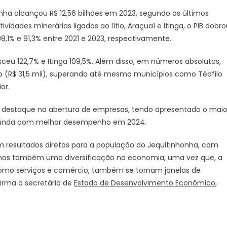
Lítio
onha alcançou R$ 12,56 bilhões em 2023, segundo os últimos
completa
vidades minerárias ligadas ao lítio, Araçuaí e Itinga, o PIB dobr
três
anos
1% e 91,3% entre 2021 e 2023, respectivamente.
marcados
ceu 122,7% e Itinga 109,5%. Além disso, em números absolutos,
por
avanço
ão (R$ 31,5 mil), superando até mesmo municípios como Téofilo
no
or.
PIB
de
m destaque na abertura de empresas, tendo apresentado o maio
municípios
egunda com melhor desempenho em 2024.
do
Jequitinhonha
em resultados diretos para a população do Jequitinhonha, com
mos também uma diversificação na economia, uma vez que, a
, como serviços e comércio, também se tornam janelas de
irma a secretária de
Estado de Desenvolvimento Econômico
,