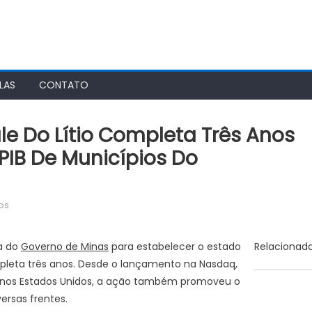
LAS
CONTATO
le Do Lítio Completa Três Anos
IB De Municípios Do
em
os
Agência
Minas
va do
Governo de Minas
para estabelecer o estado
Relacionad
Gerais
mpleta três anos. Desde o lançamento na Nasdaq,
|
, nos Estados Unidos, a ação também promoveu o
Vale
rsas frentes.
do