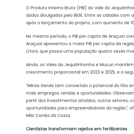
O Produto Interno Bruto (PIB) do Vale do Jequitinh
dados divulgados pelo IBGE. Entre as cidades com ati
após o lançamento do projeto, com aumento de 108,
No mesmo período, o PIB per capita de Araçuaí cres
Araçuaí apresentou o maior PIB per capita da regi
Otoni, que possui uma população quatro vezes mai
Ainda, os Vales do Jequitinhonha e Mucuri mantê
crescimento proporcional em 2023 e 2025, e a s
“Minas Gerais tem convertido o potencial do lítio 
mais empregos, rendas e oportunidades. Observa
partir dos investimentos atraídos, outros setores
oportunidades para empreendedores da região”, af
Mila Corrêa da Costa.
Cientistas transformam rejeitos em fertilizantes