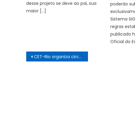
desse projeto se deve ao pai, sua
poderão su
maior […]
exclusivam
Sistema SI
regras esta
publicado h
Oficial do 
Navegação
CET-Rio organiza circulação viária para a Feira das Yabás, em Oswaldo Cruz – Prefeitura da Cidade do Rio de Janeiro
de
Post