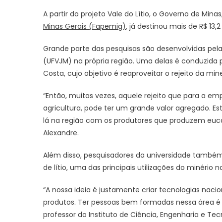
A partir do projeto Vale do Lítio, o Governo de Mina
Minas Gerais (Fapemig)
, já destinou mais de R$ 13,
Grande parte das pesquisas são desenvolvidas pela
(UFVJM) na própria região. Uma delas é conduzida p
Costa, cujo objetivo é reaproveitar o rejeito da mine
“Então, muitas vezes, aquele rejeito que para a em
agricultura, pode ter um grande valor agregado. E
lá na região com os produtores que produzem eucali
Alexandre.
Além disso, pesquisadores da universidade também
de lítio, uma das principais utilizações do minério
“A nossa ideia é justamente criar tecnologias nacio
produtos. Ter pessoas bem formadas nessa área é 
professor do Instituto de Ciência, Engenharia e Te