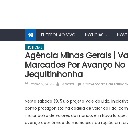
FUTEBOL AO VIVO
NOTICIAS
NOVE
NOTICIAS
Agência Minas Gerais | Va
Marcados Por Avanço No P
Jequitinhonha
Posted
Author
maio 9, 2026
Admin
Comentários desativad
on
Neste sábado (9/5), o projeto
Vale do Lítio
, iniciati
como protagonista na cadeia de valor do lítio, co
maior bolsa de valores do mundo, em Nova Iorque
avanço econômico de municípios da região em dive