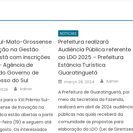
NOTICIAS
ul-Mato-Grossense
Prefeitura realizará
ção na Gestão
Audiência Pública referente
está com inscrições
ao LDO 2025 – Prefeitura
– Agência de
Estância Turística
 do Governo de
Guaratinguetá
sso do Sul
Author
Posted
Admin
março 28, 2024
on
Author
Admin
 2026
A Prefeitura de Guaratinguetá, por
meio da Secretaria da Fazenda,
es para o XXI Prêmio Sul-
realizará em abril de 2024 audiênci
ense de Inovação na
públicas nas quais receberá da
ica estão abertas a partir
comunidade as propostas para
-feira (19) e seguem até
elaboração da LDO (Lei de Diretrize
agosto. Os interessados