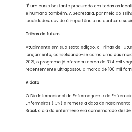
“É um curso bastante procurado em todas as localid
e humana também. A Secretaria, por meio do Trilh
localidades, devido à importância no contexto socia
Trilhas de futuro
Atualmente em sua sexta edição, o Trilhas de Futu
lançamento, consolidando-se como uma das maiores 
2021, o programa já ofereceu cerca de 374 mil vag
recentemente ultrapassou a marca de 100 mil for
A data
O Dia Internacional da Enfermagem e do Enfermeiro
Enfermeiros (ICN) e remete a data de nascimento 
Brasil, o dia do enfermeiro era comemorado desde 19