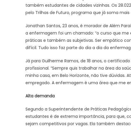
também estudantes de cidades vizinhas. Os 28.02
pelo Trilhas de Futuro, programa que já soma mais 
Jonathan Santos, 23 anos, é morador de Além Paraí
a enfermagem foi um chamado: “o curso que me esc
práticas e também as subjetivas. Ser empático c
difícil. Tudo isso faz parte do dia a dia da enferma
Já para Guilherme Ramos, de 18 anos, o certificado
profissional. “Sempre quis trabalhar na área da sa
minha casa, em Belo Horizonte, não tive dúvidas. A
empregado. A enfermagem é uma área que me enca
Alta demanda
Segundo a Superintendente de Práticas Pedagógicas
estudantes é de extrema importância, para que, c
sejam competitivos por vagas. Ela também destac