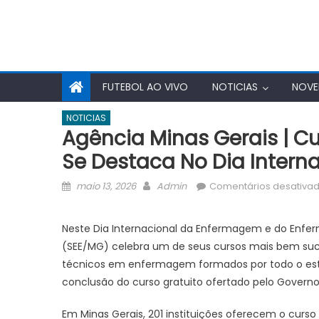
FUTEBOL AO VIVO
NOTICIAS
NOVE
NOTICIAS
Agência Minas Gerais | Cu
Se Destaca No Dia Inter
Posted
Author
maio 13, 2026
Admin
Comentários desativa
on
Neste Dia Internacional da Enfermagem e do Enferm
(SEE/MG) celebra um de seus cursos mais bem suce
técnicos em enfermagem formados por todo o esta
conclusão do curso gratuito ofertado pelo Govern
Em Minas Gerais, 201 instituições oferecem o cu