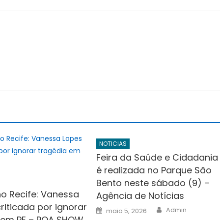
r
NOTICIAS
Feira da Saúde e Cidadania
é realizada no Parque São
Bento neste sábado (9) –
o Recife: Vanessa
Agência de Notícias
riticada por ignorar
Author
Posted
Admin
maio 5, 2026
on
 em PE – POA SHOW