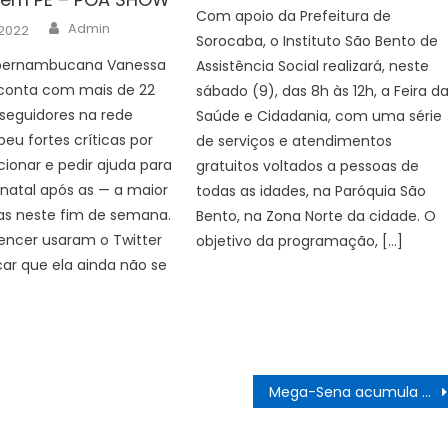
Com apoio da Prefeitura de
Author
Admin
 2022
Sorocaba, o Instituto São Bento de
 pernambucana Vanessa
Assistência Social realizará, neste
 conta com mais de 22
sábado (9), das 8h às 12h, a Feira d
seguidores na rede
Saúde e Cidadania, com uma série
beu fortes críticas por
de serviços e atendimentos
cionar e pedir ajuda para
gratuitos voltados a pessoas de
natal após as — a maior
todas as idades, na Paróquia São
as neste fim de semana.
Bento, na Zona Norte da cidade. O
uencer usaram o Twitter
objetivo da programação, […]
ar que ela ainda não se
Mega-Sena acumula novamente e prêmio principal vai para R$ 60 milhões