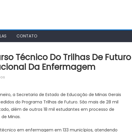
LAS
CONTATO
rso Técnico Do Trilhas De Futuro
nacional Da Enfermagem
em
dos
Agência
Minas
eiro, a Secretaria de Estado de Educação de Minas Gerais
Gerais
didos do Programa Trilhas de Futuro. São mais de 28 mil
|
do, além de outros 18 mil estudantes em processo de
Curso
o de Minas.
técnico
do
rso técnico em enfermagem em 133 municípios, atendendo
Trilhas