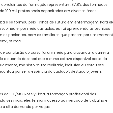
2 concluintes da formação representam 37,8% dos formados
de
Futuro
de 100 mil profissionais capacitados em diversas áreas.
se
ba e se formou pelo Trilhas de Futuro em enfermagem. Para el
destaca
no
olheu e, por meio das aulas, eu fui aprendendo as técnicas
Dia
om os pacientes, com os familiares que passam por um momen
Internacional
gem”, afirma.
da
Enfermagem
 de conclusão do curso foi um meio para alavancar a carreira
úde e quando descobri que o curso estava disponível perto da
tualmente, me sinto muito realizado, inclusive eu estou até
ntou por ser a essência do cuidado”, destaca o jovem.
 da SEE/MG, Rosely Lima, a formação profissional dos
ada vez mais, eles tenham acesso ao mercado de trabalho e
a a alta demanda por vagas.