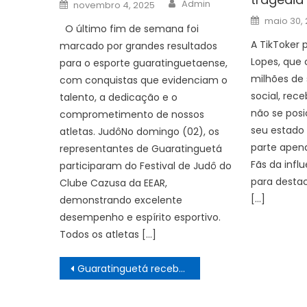
Author
Posted
Admin
novembro 4, 2025
on
Posted
maio 30,
on
O último fim de semana foi
A TikToker
marcado por grandes resultados
Lopes, que
para o esporte guaratinguetaense,
milhões de 
com conquistas que evidenciam o
social, rece
talento, a dedicação e o
não se posi
comprometimento de nossos
seu estado 
atletas. JudôNo domingo (02), os
parte apen
representantes de Guaratinguetá
Fãs da infl
participaram do Festival de Judô do
para destac
Clube Cazusa da EEAR,
[…]
demonstrando excelente
desempenho e espírito esportivo.
Todos os atletas […]
Navegação
Guaratinguetá recebe os Jogos Locais de Tênis de Mesa das Olimpíadas Especiais Brasil. – Prefeitura Estância Turística Guaratinguetá
de