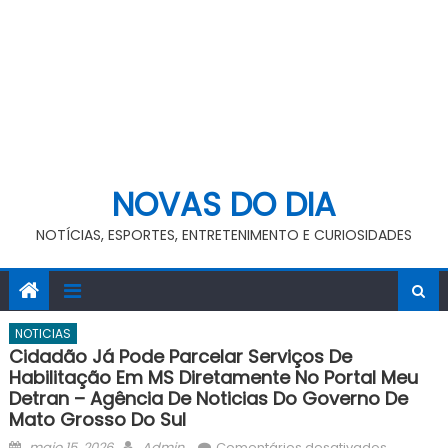
NOVAS DO DIA
NOTÍCIAS, ESPORTES, ENTRETENIMENTO E CURIOSIDADES
NOTICIAS
Cidadão Já Pode Parcelar Serviços De
Habilitação Em MS Diretamente No Portal Meu
Detran – Agência De Noticias Do Governo De
Mato Grosso Do Sul
Posted
Author
em
maio 15, 2026
Admin
Comentários desativados