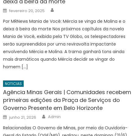
deixa à beira da morte
Author
Posted
fevereiro 20, 2025
on
Por MRNews Mania de Você: Mércia se vinga de Molina e o
deixa à beira da morte Nos próximos capítulos da novela
Mania de Você, exibida pela TV Globo, os telespectadores
serão surpreendidos por uma reviravolta impactante
envolvendo Mércia e Molina. A trama ganhará tons ainda
mais dramáticos quando Mércia decidir se vingar do
homem […]
NOTICIAS
Agência Minas Gerais | Comunidades recebem
primeiras edições da Praça de Serviços do
Governo Presente em Belo Horizonte
Author
Posted
Admin
junho 21, 2026
on
Relacionadas O Governo de Minas, por meio da Ouvidoria-
Geral do Estado (OGE/MG), realizou, neste domingo (21/6),