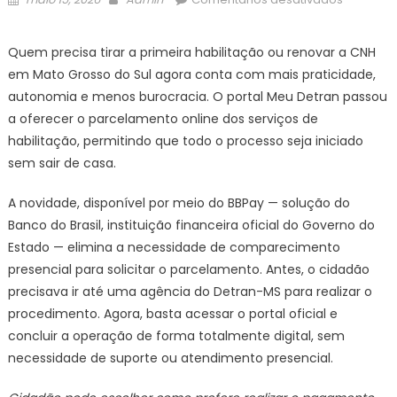
on
Cidadão
já
Quem precisa tirar a primeira habilitação ou renovar a CNH
pode
em Mato Grosso do Sul agora conta com mais praticidade,
parcelar
autonomia e menos burocracia. O portal Meu Detran passou
serviços
a oferecer o parcelamento online dos serviços de
de
habilitação, permitindo que todo o processo seja iniciado
habilitaç
em
sem sair de casa.
MS
diretame
A novidade, disponível por meio do BBPay — solução do
no
Banco do Brasil, instituição financeira oficial do Governo do
portal
Estado — elimina a necessidade de comparecimento
Meu
presencial para solicitar o parcelamento. Antes, o cidadão
Detran
precisava ir até uma agência do Detran-MS para realizar o
–
procedimento. Agora, basta acessar o portal oficial e
Agência
concluir a operação de forma totalmente digital, sem
de
necessidade de suporte ou atendimento presencial.
Noticias
do