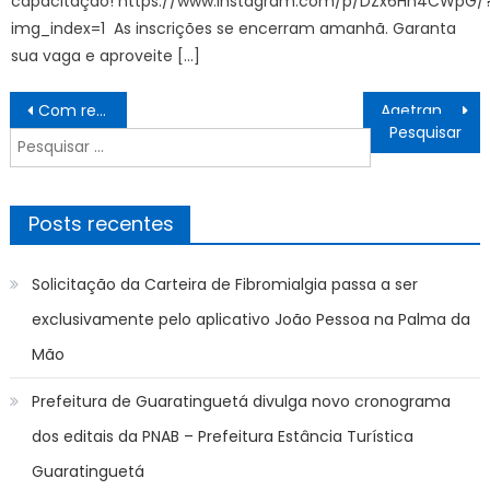
capacitação! https://www.instagram.com/p/DZx6Hn4CWpG/
img_index=1 As inscrições se encerram amanhã. Garanta
sua vaga e aproveite […]
Navegação
Com renovação contínua da frota e equipamentos, segurança pública de MS cria estrutura moderna de combate ao crime
Agetran divulga ruas interditadas neste fim de semana – CGNotícias
de
Pesquisar
Post
por:
Posts recentes
Solicitação da Carteira de Fibromialgia passa a ser
exclusivamente pelo aplicativo João Pessoa na Palma da
Mão
Prefeitura de Guaratinguetá divulga novo cronograma
dos editais da PNAB – Prefeitura Estância Turística
Guaratinguetá