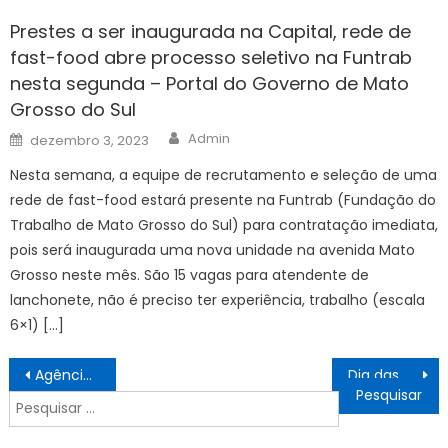
Prestes a ser inaugurada na Capital, rede de
fast-food abre processo seletivo na Funtrab
nesta segunda – Portal do Governo de Mato
Grosso do Sul
Author
Posted
Admin
dezembro 3, 2023
on
Nesta semana, a equipe de recrutamento e seleção de uma
rede de fast-food estará presente na Funtrab (Fundação do
Trabalho de Mato Grosso do Sul) para contratação imediata,
pois será inaugurada uma nova unidade na avenida Mato
Grosso neste mês. São 15 vagas para atendente de
lanchonete, não é preciso ter experiência, trabalho (escala
6×1) […]
Navegação
Agência Minas Gerais | Governo do Estado moderniza habitação e amplia acesso à moradia com prêmio nacional
Dia das Mães no HGNI tem café da manhã, serviços de beleza e acolhimento para acompanhantes da pediatria
de
Pesquisar
Post
por: