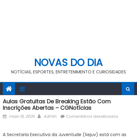
NOVAS DO DIA
NOTÍCIAS, ESPORTES, ENTRETENIMENTO E CURIOSIDADES
Aulas Gratuitas De Breaking Estão Com
Inscrições Abertas – CGNotícias
Posted
Author
em
maio 16, 2026
Admin
Comentários desativados
on
Aulas
gratuitas
A Secretaria Executiva da Juventude (Sejuv) está com as
de