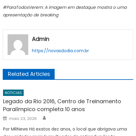
#ParaTodosVerem: A imagem em destaque mostra o uma
apresentação de breaking
Admin
https://novasdodia.com.br
Related Articles
NOTICIAS
Legado da Rio 2016, Centro de Treinamento
Paralímpico completa 10 anos
Author
Posted
maio 23, 2026
on
Por MRNews Há exatos dez anos, o local que abrigava uma