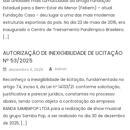
das unidades mais tumultuadas da antiga Fundação
Estadual para o Bem-Estar do Menor (Febem) – atual
Fundação Casa – deu lugar a uma das mais modernas
estruturas esportivas do país. No dia 23 de maio de 2016, era
inaugurado o Centro de Treinamento Paralímpico Brasileiro.
[…]
AUTORIZAÇÃO DE INEXIGIBILIDADE DE LICITAÇÃO
Nº 53/2025
Author
Posted
Admin
dezembro 6, 2025
on
Reconheço a inexigibilidade de licitação, fundamentada no
artigo 74, inciso II, da Lei nº 14133/21. conforme solicitação,
justificativa e parecer jurídico, constantes no processo
abaixo, tendo como objeto a contratação da empresa
BANDA SAMBAPOP LTDA para a realização de show musical
do grupo Samba Pop, a ser realizado no dia 30 de dezembro
de 2025, […]