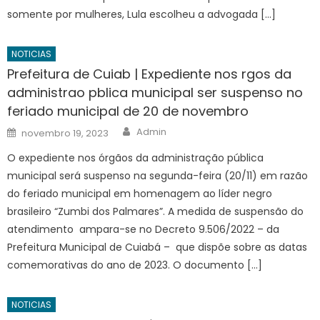
somente por mulheres, Lula escolheu a advogada […]
NOTICIAS
Prefeitura de Cuiab | Expediente nos rgos da
administrao pblica municipal ser suspenso no
feriado municipal de 20 de novembro
Author
Posted
Admin
novembro 19, 2023
on
O expediente nos órgãos da administração pública
municipal será suspenso na segunda-feira (20/11) em razão
do feriado municipal em homenagem ao líder negro
brasileiro “Zumbi dos Palmares”. A medida de suspensão do
atendimento ampara-se no Decreto 9.506/2022 – da
Prefeitura Municipal de Cuiabá – que dispõe sobre as datas
comemorativas do ano de 2023. O documento […]
NOTICIAS