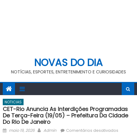
NOVAS DO DIA
NOTÍCIAS, ESPORTES, ENTRETENIMENTO E CURIOSIDADES
NOTICIAS
CET-Rio Anuncia As Interdições Programadas
De Terça-Feira (19/05) – Prefeitura Da Cidade
Do Rio De Janeiro
Posted
Author
em
maio 19, 2026
Admin
Comentários desativados
on
CET-