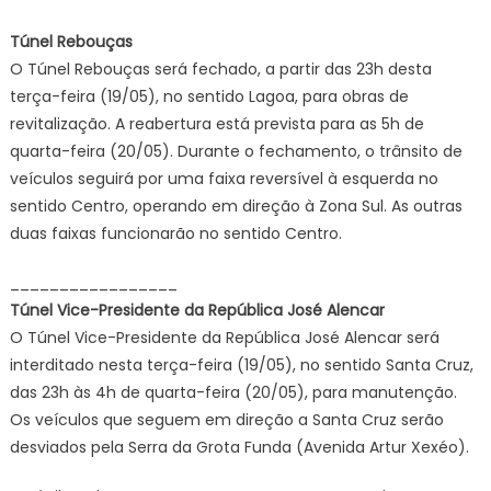
Rio
Túnel Rebouças
anuncia
O Túnel Rebouças será fechado, a partir das 23h desta
as
terça-feira (19/05), no sentido Lagoa, para obras de
interdiçõ
revitalização. A reabertura está prevista para as 5h de
program
quarta-feira (20/05). Durante o fechamento, o trânsito de
de
terça-
veículos seguirá por uma faixa reversível à esquerda no
feira
sentido Centro, operando em direção à Zona Sul. As outras
(19/05)
duas faixas funcionarão no sentido Centro.
–
Prefeitur
_________________
da
Túnel Vice-Presidente da República José Alencar
Cidade
O Túnel Vice-Presidente da República José Alencar será
do
interditado nesta terça-feira (19/05), no sentido Santa Cruz,
Rio
das 23h às 4h de quarta-feira (20/05), para manutenção.
de
Os veículos que seguem em direção a Santa Cruz serão
Janeiro
desviados pela Serra da Grota Funda (Avenida Artur Xexéo).