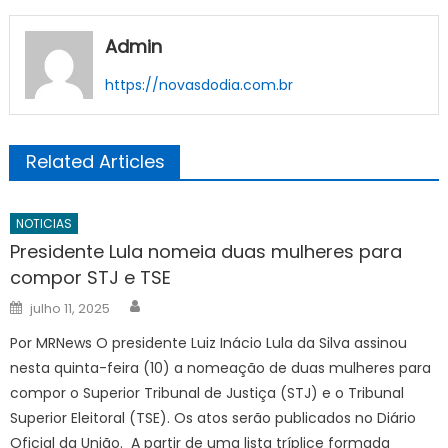
Admin
https://novasdodia.com.br
Related Articles
NOTICIAS
Presidente Lula nomeia duas mulheres para
compor STJ e TSE
Author
Posted
julho 11, 2025
on
Por MRNews O presidente Luiz Inácio Lula da Silva assinou
nesta quinta-feira (10) a nomeação de duas mulheres para
compor o Superior Tribunal de Justiça (STJ) e o Tribunal
Superior Eleitoral (TSE). Os atos serão publicados no Diário
Oficial da União. A partir de uma lista tríplice formada