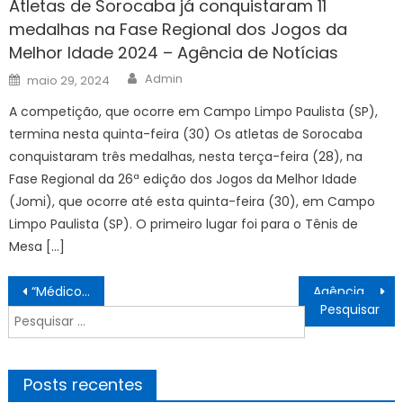
Atletas de Sorocaba já conquistaram 11
medalhas na Fase Regional dos Jogos da
Melhor Idade 2024 – Agência de Notícias
Author
Posted
Admin
maio 29, 2024
on
A competição, que ocorre em Campo Limpo Paulista (SP),
termina nesta quinta-feira (30) Os atletas de Sorocaba
conquistaram três medalhas, nesta terça-feira (28), na
Fase Regional da 26ª edição dos Jogos da Melhor Idade
(Jomi), que ocorre até esta quinta-feira (30), em Campo
Limpo Paulista (SP). O primeiro lugar foi para o Tênis de
Mesa […]
Navegação
“Médico na Praça” já contabiliza cerca de 500 atendimentos à população – Agência de Notícias
Agência Minas Gerais | Governo de Minas publica segundo lote de nomeações do concurso público da Educação
de
Pesquisar
Post
por:
Posts recentes