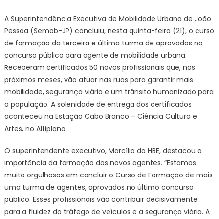
JP
A Superintendência Executiva de Mobilidade Urbana de João
conclui
Pessoa (Semob-JP) concluiu, nesta quinta-feira (21), o curso
curso
de formação da terceira e última turma de aprovados no
de
concurso público para agente de mobilidade urbana.
formaçã
Receberam certificados 50 novos profissionais que, nos
dos
agentes
próximos meses, vão atuar nas ruas para garantir mais
de
mobilidade, segurança viária e um trânsito humanizado para
mobilida
a população. A solenidade de entrega dos certificados
aprovad
aconteceu na Estação Cabo Branco – Ciência Cultura e
em
Artes, no Altiplano.
concurso
público
O superintendente executivo, Marcílio do HBE, destacou a
importância da formação dos novos agentes. “Estamos
muito orgulhosos em concluir o Curso de Formação de mais
uma turma de agentes, aprovados no último concurso
público. Esses profissionais vão contribuir decisivamente
para a fluidez do tráfego de veículos e a segurança viária. A