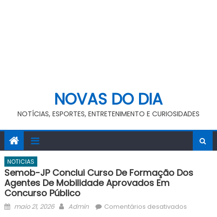
NOVAS DO DIA
NOTÍCIAS, ESPORTES, ENTRETENIMENTO E CURIOSIDADES
NOTICIAS
Semob-JP Conclui Curso De Formação Dos
Agentes De Mobilidade Aprovados Em
Concurso Público
Posted
Author
em
maio 21, 2026
Admin
Comentários desativados
on
Semob-