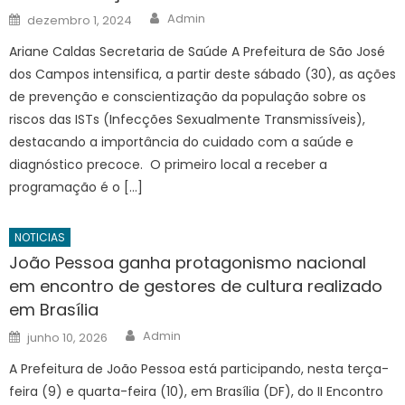
Author
Posted
Admin
dezembro 1, 2024
on
Ariane Caldas Secretaria de Saúde A Prefeitura de São José
dos Campos intensifica, a partir deste sábado (30), as ações
de prevenção e conscientização da população sobre os
riscos das ISTs (Infecções Sexualmente Transmissíveis),
destacando a importância do cuidado com a saúde e
diagnóstico precoce. O primeiro local a receber a
programação é o […]
NOTICIAS
João Pessoa ganha protagonismo nacional
em encontro de gestores de cultura realizado
em Brasília
Author
Posted
Admin
junho 10, 2026
on
A Prefeitura de João Pessoa está participando, nesta terça-
feira (9) e quarta-feira (10), em Brasília (DF), do II Encontro