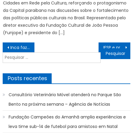
Cidades em Rede pela Cultura, reforçando o protagonismo
da Capital paraibana nas discussões sobre o fortalecimento
das políticas públicas culturais no Brasil. Representada pelo
diretor executivo da Fundação Cultural de João Pessoa
(Funjope) e presidente do […]
Navegação
Inca faz campanha para ampliar ajuda a pacientes vulneráveis
IFSP e prefeitura de Santos alinham uso de segundo espaço para atividades do campus – IFSP
de
Pesquisar
Post
por:
Posts recentes
Consultório Veterinário Móvel atenderá no Parque São
Bento na próxima semana – Agência de Notícias
Fundação Campeões do Amanhã amplia experiências e
leva time sub-14 de futebol para amistoso em Natal