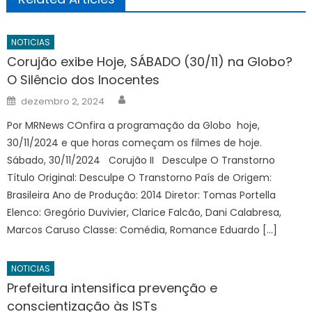
NOTICIAS
Corujão exibe Hoje, SÁBADO (30/11) na Globo?
O Silêncio dos Inocentes
Author
Posted
dezembro 2, 2024
on
Por MRNews COnfira a programação da Globo hoje,
30/11/2024 e que horas começam os filmes de hoje.
Sábado, 30/11/2024 Corujão II Desculpe O Transtorno
Título Original: Desculpe O Transtorno País de Origem:
Brasileira Ano de Produção: 2014 Diretor: Tomas Portella
Elenco: Gregório Duvivier, Clarice Falcão, Dani Calabresa,
Marcos Caruso Classe: Comédia, Romance Eduardo […]
NOTICIAS
Prefeitura intensifica prevenção e
conscientização às ISTs