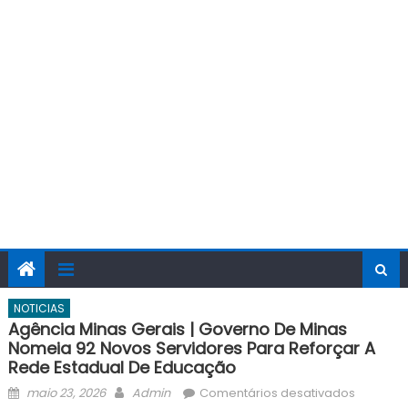
NOTICIAS
Agência Minas Gerais | Governo De Minas
Nomeia 92 Novos Servidores Para Reforçar A
Rede Estadual De Educação
Posted
Author
em
maio 23, 2026
Admin
Comentários desativados