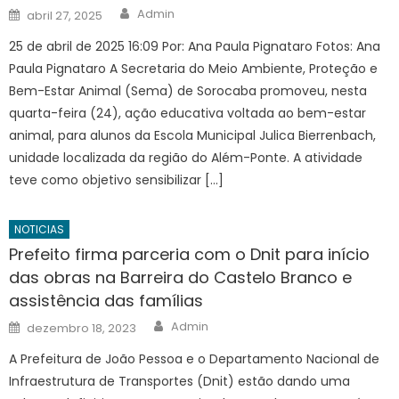
Author
Posted
Admin
abril 27, 2025
on
25 de abril de 2025 16:09 Por: Ana Paula Pignataro Fotos: Ana
Paula Pignataro A Secretaria do Meio Ambiente, Proteção e
Bem-Estar Animal (Sema) de Sorocaba promoveu, nesta
quarta-feira (24), ação educativa voltada ao bem-estar
animal, para alunos da Escola Municipal Julica Bierrenbach,
unidade localizada da região do Além-Ponte. A atividade
teve como objetivo sensibilizar […]
NOTICIAS
Prefeito firma parceria com o Dnit para início
das obras na Barreira do Castelo Branco e
assistência das famílias
Author
Posted
Admin
dezembro 18, 2023
on
A Prefeitura de João Pessoa e o Departamento Nacional de
Infraestrutura de Transportes (Dnit) estão dando uma