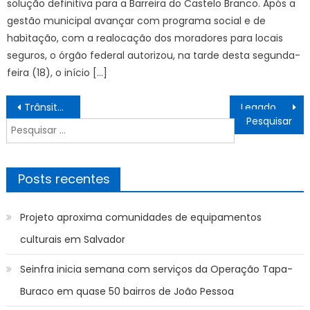
solução definitiva para a Barreira do Castelo Branco. Após a
gestão municipal avançar com programa social e de
habitação, com a realocação dos moradores para locais
seguros, o órgão federal autorizou, na tarde desta segunda-
feira (18), o início […]
Navegação
Trânsito terá bloqueios em quatro regiões neste domingo (24) – CGNotícias
Legado da Rio 2016, Centro de Treinamento Paralímpico completa 10 anos
de
Pesquisar
Post
por:
Posts recentes
Projeto aproxima comunidades de equipamentos
culturais em Salvador
Seinfra inicia semana com serviços da Operação Tapa-
Buraco em quase 50 bairros de João Pessoa