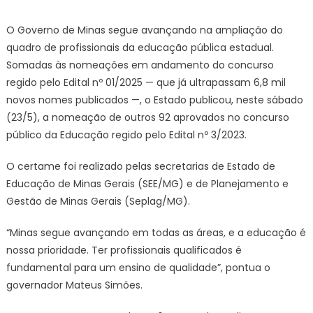
on
Agência
Minas
O Governo de Minas segue avançando na ampliação do
Gerais
quadro de profissionais da educação pública estadual.
|
Somadas às nomeações em andamento do concurso
Governo
regido pelo Edital nº 01/2025 — que já ultrapassam 6,8 mil
de
novos nomes publicados —, o Estado publicou, neste sábado
Minas
nomeia
(23/5), a nomeação de outros 92 aprovados no concurso
92
público da Educação regido pelo Edital nº 3/2023.
novos
servidor
O certame foi realizado pelas secretarias de Estado de
para
Educação de Minas Gerais (SEE/MG) e de Planejamento e
reforçar
Gestão de Minas Gerais (Seplag/MG).
a
rede
“Minas segue avançando em todas as áreas, e a educação é
estadual
nossa prioridade. Ter profissionais qualificados é
de
fundamental para um ensino de qualidade”, pontua o
educaç
governador Mateus Simões.