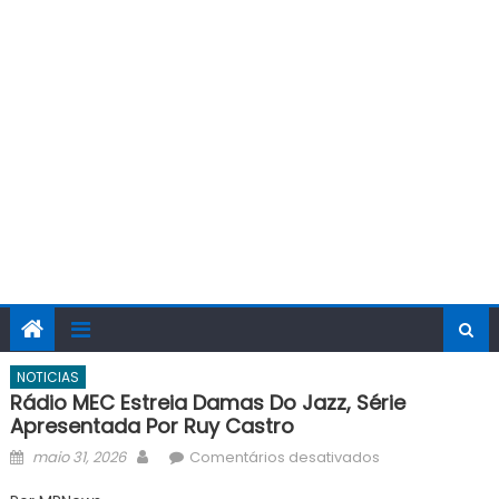
NOTICIAS
Rádio MEC Estreia Damas Do Jazz, Série
Apresentada Por Ruy Castro
Posted
Author
em
maio 31, 2026
Comentários desativados
on
Rádio