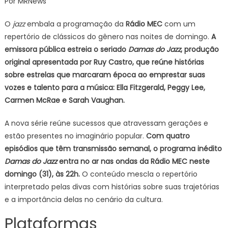
Por MRNews
MEC
estreia
O
jazz
embala a programação da
Rádio MEC
com um
Damas
repertório de clássicos do gênero nas noites de domingo.
A
do
emissora pública estreia o seriado
Damas do Jazz
, produção
Jazz,
original apresentada por Ruy Castro, que reúne histórias
série
apresentada
sobre estrelas que marcaram época ao emprestar suas
por
vozes e talento para a música: Ella Fitzgerald, Peggy Lee,
Ruy
Carmen McRae e Sarah Vaughan.
Castro
A nova série reúne sucessos que atravessam gerações e
estão presentes no imaginário popular.
Com quatro
episódios que têm transmissão semanal, o programa inédito
Damas do Jazz
entra no ar nas ondas da Rádio MEC neste
domingo (31), às 22h.
O conteúdo mescla o repertório
interpretado pelas divas com histórias sobre suas trajetórias
e a importância delas no cenário da cultura.
Plataformas