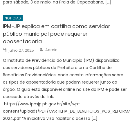
para sábado, 3 de maio, na Praia de Copacabana, […]
NOTICIAS
IPM-JP explica em cartilha como servidor
público municipal pode requerer
aposentadoria
Author
Posted
Admin
julho 27, 2025
on
O Instituto de Previdência do Município (IPM) disponibiliza
aos servidores públicos da Prefeitura uma Cartilha de
Benefícios Previdenciários, onde consta informações sobre
os tipos de aposentadoria que podem requerer junto ao
órgão. O guia está disponível online no site do IPM e pode ser
acessado através do link:
https://www.ipmjp.pb.gov.br/site/wp-
content/uploads/PDF/CARTILHA_DE_BENEFICIOS_POS_REFORM
2024.pdf “A iniciativa visa facilitar o acesso […]