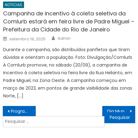
NOTICIAS
Campanha de incentivo à coleta seletiva da
Comlurb estará em feira livre de Padre Miguel –
Prefeitura da Cidade do Rio de Janeiro
Author
Posted
Admin
setembro 19, 2025
on
Durante a campanha, são distribuídos panfletos que tiram
dúvidas e orientam a população. Foto: Divulgação/Comlurb
A Comlurb promove, no sábado (20/09), a campanha de
incentivo à coleta seletiva na feira livre da Rua Helianto, em
Padre Miguel, na Zona Oeste. A campanha começou em
março de 2023, em pontos de grande visibilidade das zonas
Norte, […]
Navegação
Programa “HumanizAção Inverno” acolhe 24 pessoas em situação de rua neste sábado (30) – Agência de Notícias
Dia Mundial sem Tabaco: ajuda para quem deseja parar de fumar – Prefeitura da Cidade do Rio de Janeiro
de
Pesquisar
Post
por: