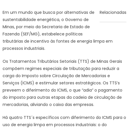
on
Agência
Minas
Em um mundo que busca por alternativas de
Relacionadas
Gerais
sustentabilidade energética, o Governo de
|
Minas, por meio da Secretaria de Estado de
Política
Fazenda (SEF/MG), estabelece políticas
tributária
tributárias de incentivo às fontes de energia limpa em
do
Governo
processos industriais.
de
Minas
Os Tratamentos Tributários Setoriais (TTS) de Minas Gerais
incentiva
compõem regimes especiais de tributação para reduzir a
economi
carga do Imposto sobre Circulação de Mercadorias e
verde
Serviços (ICMS) e estimular setores estratégicos. Os TTS’s
no
preveem o diferimento do ICMS, o que “adia” o pagamento
estado
do imposto para outras etapas da cadeia de circulação de
mercadorias, aliviando o caixa das empresas.
Há quatro TTS´s específicos com diferimento do ICMS para o
uso de energia limpa em processos industriais: o do