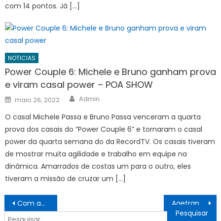
com 14 pontos. Já […]
NOTICIAS
Power Couple 6: Michele e Bruno ganham prova
e viram casal power – POA SHOW
Author
Posted
Admin
maio 26, 2022
on
O casal Michele Passa e Bruno Passa venceram a quarta
prova dos casais do “Power Couple 6” e tornaram o casal
power da quarta semana do da RecordTV. Os casais tiveram
de mostrar muita agilidade e trabalho em equipe na
dinâmica. Amarrados de costas um para o outro, eles
tiveram a missão de cruzar um […]
Navegação
Com apoio do Governo do Estado, Mato Grosso do Sul entra na corrida das agtechs com ecossistema voltado ao agro do futuro
Agetran informa as interdições para esta quarta-feira (03) – CGNotícias
de
Pesquisar