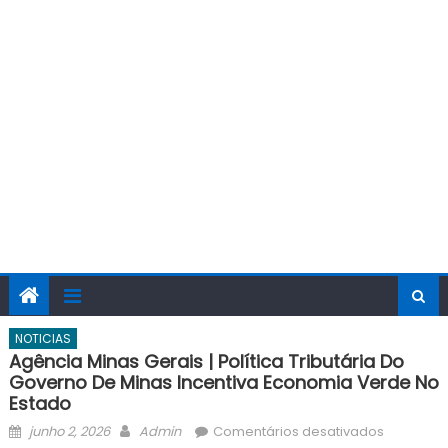
NOTICIAS
Agência Minas Gerais | Política Tributária Do
Governo De Minas Incentiva Economia Verde No
Estado
Posted
Author
em
junho 2, 2026
Admin
Comentários desativados