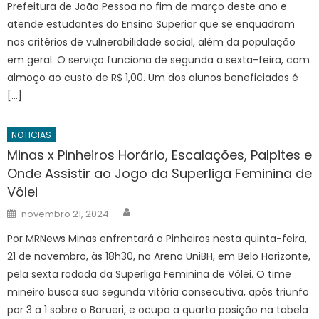
Prefeitura de João Pessoa no fim de março deste ano e
atende estudantes do Ensino Superior que se enquadram
nos critérios de vulnerabilidade social, além da população
em geral. O serviço funciona de segunda a sexta-feira, com
almoço ao custo de R$ 1,00. Um dos alunos beneficiados é
[…]
NOTICIAS
Minas x Pinheiros Horário, Escalações, Palpites e
Onde Assistir ao Jogo da Superliga Feminina de
Vôlei
Author
Posted
novembro 21, 2024
on
Por MRNews Minas enfrentará o Pinheiros nesta quinta-feira,
21 de novembro, às 18h30, na Arena UniBH, em Belo Horizonte,
pela sexta rodada da Superliga Feminina de Vôlei. O time
mineiro busca sua segunda vitória consecutiva, após triunfo
por 3 a 1 sobre o Barueri, e ocupa a quarta posição na tabela