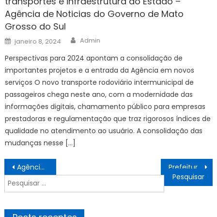
transportes e infraestrutura do Estado –
Agência de Noticias do Governo de Mato
Grosso do Sul
Author
Posted
Admin
janeiro 8, 2024
on
Perspectivas para 2024 apontam a consolidação de
importantes projetos e a entrada da Agência em novos
serviços O novo transporte rodoviário intermunicipal de
passageiros chega neste ano, com a modernidade das
informações digitais, chamamento público para empresas
prestadoras e regulamentação que traz rigorosos índices de
qualidade no atendimento ao usuário. A consolidação das
mudanças nesse […]
Navegação
Agência Minas Gerais | Governo de Minas entrega obras de Unidade Básica de Saúde em Inimutaba
Prefeitura de Sorocaba divulga horários de pesagem nas UBSs para famílias atendidas pelo programa Bolsa Família – Agência de Notícias
de
Pesquisar
Post
por: