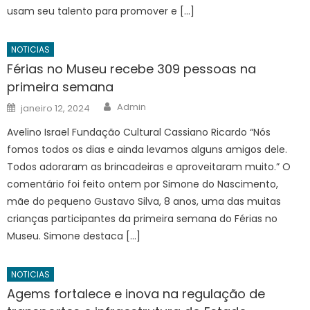
usam seu talento para promover e […]
NOTICIAS
Férias no Museu recebe 309 pessoas na
primeira semana
Author
Posted
Admin
janeiro 12, 2024
on
Avelino Israel Fundação Cultural Cassiano Ricardo “Nós
fomos todos os dias e ainda levamos alguns amigos dele.
Todos adoraram as brincadeiras e aproveitaram muito.” O
comentário foi feito ontem por Simone do Nascimento,
mãe do pequeno Gustavo Silva, 8 anos, uma das muitas
crianças participantes da primeira semana do Férias no
Museu. Simone destaca […]
NOTICIAS
Agems fortalece e inova na regulação de