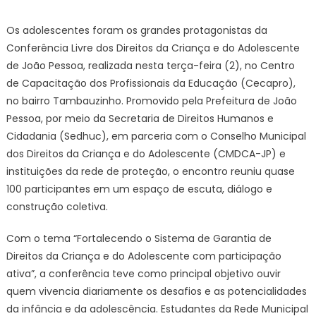
on
Prefeitura
promove
Os adolescentes foram os grandes protagonistas da
conferên
Conferência Livre dos Direitos da Criança e do Adolescente
e
de João Pessoa, realizada nesta terça-feira (2), no Centro
amplia
de Capacitação dos Profissionais da Educação (Cecapro),
voz
no bairro Tambauzinho. Promovido pela Prefeitura de João
de
adolesce
Pessoa, por meio da Secretaria de Direitos Humanos e
na
Cidadania (Sedhuc), em parceria com o Conselho Municipal
definição
dos Direitos da Criança e do Adolescente (CMDCA-JP) e
de
instituições da rede de proteção, o encontro reuniu quase
políticas
100 participantes em um espaço de escuta, diálogo e
públicas
construção coletiva.
Com o tema “Fortalecendo o Sistema de Garantia de
Direitos da Criança e do Adolescente com participação
ativa”, a conferência teve como principal objetivo ouvir
quem vivencia diariamente os desafios e as potencialidades
da infância e da adolescência. Estudantes da Rede Municipal