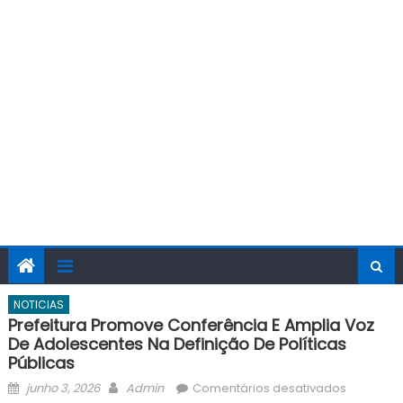
NOTICIAS
Prefeitura Promove Conferência E Amplia Voz
De Adolescentes Na Definição De Políticas
Públicas
Posted
Author
em
junho 3, 2026
Admin
Comentários desativados