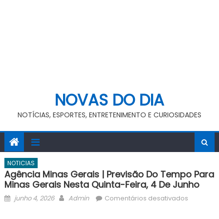
NOVAS DO DIA
NOTÍCIAS, ESPORTES, ENTRETENIMENTO E CURIOSIDADES
NOTICIAS
Agência Minas Gerais | Previsão Do Tempo Para
Minas Gerais Nesta Quinta-Feira, 4 De Junho
Posted
Author
em
junho 4, 2026
Admin
Comentários desativados
on
Agência