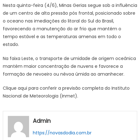
Minas
Nesta quinta-feira (4/6), Minas Gerias segue sob a influência
Gerais
de um centro de alta pressão pós frontal, posicionado sobre
|
o oceano nas imediações do litoral do Sul do Brasil,
Previsão
favorecendo a manutenção do ar frio que mantém o
do
tempo estável e as temperaturas amenas em todo o
tempo
para
estado.
Minas
Gerais
Na faixa Leste, o transporte de umidade de origem oceânica
nesta
mantém maior concentração de nuvens e favorece a
quinta-
formação de nevoeiro ou névoa úmida ao amanhecer.
feira,
4
Clique aqui para conferir a previsão completa do Instituto
de
Nacional de Meteorologia (Inmet).
junho
Admin
https://novasdodia.com.br