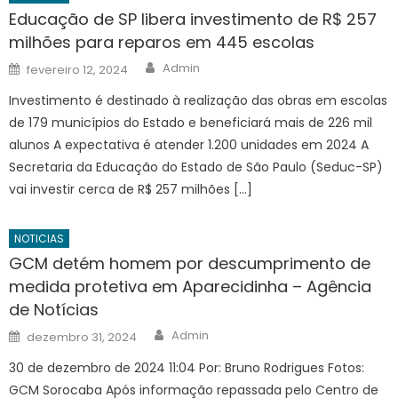
Educação de SP libera investimento de R$ 257
milhões para reparos em 445 escolas
Author
Posted
Admin
fevereiro 12, 2024
on
Investimento é destinado à realização das obras em escolas
de 179 municípios do Estado e beneficiará mais de 226 mil
alunos A expectativa é atender 1.200 unidades em 2024 A
Secretaria da Educação do Estado de São Paulo (Seduc-SP)
vai investir cerca de R$ 257 milhões […]
NOTICIAS
GCM detém homem por descumprimento de
medida protetiva em Aparecidinha – Agência
de Notícias
Author
Posted
Admin
dezembro 31, 2024
on
30 de dezembro de 2024 11:04 Por: Bruno Rodrigues Fotos:
GCM Sorocaba Após informação repassada pelo Centro de