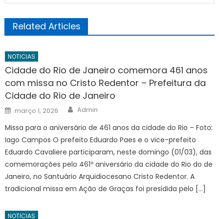
Related Articles
NOTICIAS
Cidade do Rio de Janeiro comemora 461 anos
com missa no Cristo Redentor – Prefeitura da
Cidade do Rio de Janeiro
Author
Posted
Admin
março 1, 2026
on
Missa para o aniversário de 461 anos da cidade do Rio – Foto:
Iago Campos O prefeito Eduardo Paes e o vice-prefeito
Eduardo Cavaliere participaram, neste domingo (01/03), das
comemorações pelo 461º aniversário da cidade do Rio do de
Janeiro, no Santuário Arquidiocesano Cristo Redentor. A
tradicional missa em Ação de Graças foi presidida pelo […]
NOTICIAS