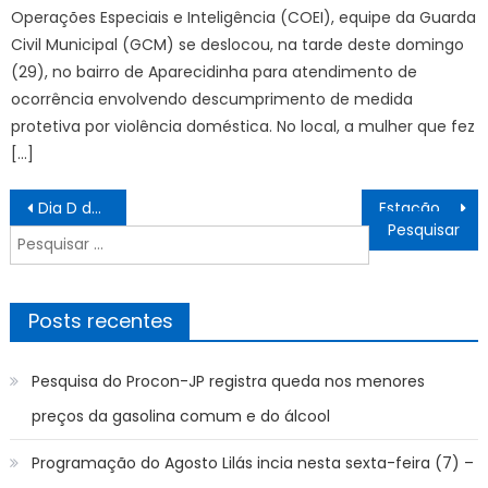
Operações Especiais e Inteligência (COEI), equipe da Guarda
Civil Municipal (GCM) se deslocou, na tarde deste domingo
(29), no bairro de Aparecidinha para atendimento de
ocorrência envolvendo descumprimento de medida
protetiva por violência doméstica. No local, a mulher que fez
[…]
Navegação
Dia D da Campanha do Agasalho será realizado durante Drive Thru – CGNotícias
Estação Cabo Branco tem yoga, dança circular, exposição, mostra de artesanato e projeto Pôr do Sol
de
Pesquisar
Post
por:
Posts recentes
Pesquisa do Procon-JP registra queda nos menores
preços da gasolina comum e do álcool
Programação do Agosto Lilás incia nesta sexta-feira (7) –