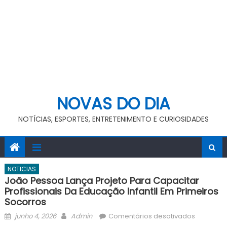
NOVAS DO DIA
NOTÍCIAS, ESPORTES, ENTRETENIMENTO E CURIOSIDADES
NOTICIAS
João Pessoa Lança Projeto Para Capacitar
Profissionais Da Educação Infantil Em Primeiros
Socorros
Posted
Author
em
junho 4, 2026
Admin
Comentários desativados
on
João