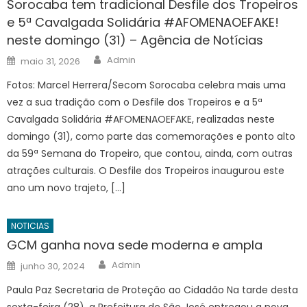
Sorocaba tem tradicional Desfile dos Tropeiros
e 5ª Cavalgada Solidária #AFOMENAOEFAKE!
neste domingo (31) – Agência de Notícias
Author
Posted
Admin
maio 31, 2026
on
Fotos: Marcel Herrera/Secom Sorocaba celebra mais uma
vez a sua tradição com o Desfile dos Tropeiros e a 5ª
Cavalgada Solidária #AFOMENAOEFAKE, realizadas neste
domingo (31), como parte das comemorações e ponto alto
da 59ª Semana do Tropeiro, que contou, ainda, com outras
atrações culturais. O Desfile dos Tropeiros inaugurou este
ano um novo trajeto, […]
NOTICIAS
GCM ganha nova sede moderna e ampla
Author
Posted
Admin
junho 30, 2024
on
Paula Paz Secretaria de Proteção ao Cidadão Na tarde desta
sexta-feira (28), a Prefeitura de São José entregou a nova