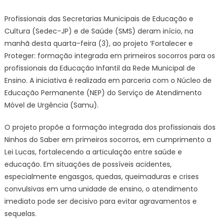
Pessoa
Profissionais das Secretarias Municipais de Educação e
lança
Cultura (Sedec-JP) e de Saúde (SMS) deram início, na
projeto
manhã desta quarta-feira (3), ao projeto ‘Fortalecer e
para
Proteger: formação integrada em primeiros socorros para os
capacitar
profissionais da Educação Infantil da Rede Municipal de
profission
da
Ensino. A iniciativa é realizada em parceria com o Núcleo de
educaçã
Educação Permanente (NEP) do Serviço de Atendimento
infantil
Móvel de Urgência (Samu).
em
primeiros
O projeto propõe a formação integrada dos profissionais dos
socorros
Ninhos do Saber em primeiros socorros, em cumprimento a
Lei Lucas, fortalecendo a articulação entre saúde e
educação. Em situações de possíveis acidentes,
especialmente engasgos, quedas, queimaduras e crises
convulsivas em uma unidade de ensino, o atendimento
imediato pode ser decisivo para evitar agravamentos e
sequelas.