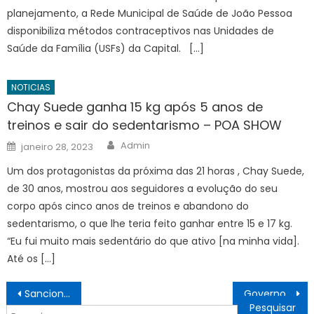
planejamento, a Rede Municipal de Saúde de João Pessoa
disponibiliza métodos contraceptivos nas Unidades de
Saúde da Família (USFs) da Capital. […]
NOTICIAS
Chay Suede ganha 15 kg após 5 anos de
treinos e sair do sedentarismo – POA SHOW
Author
Posted
Admin
janeiro 28, 2023
on
Um dos protagonistas da próxima das 21 horas , Chay Suede,
de 30 anos, mostrou aos seguidores a evolução do seu
corpo após cinco anos de treinos e abandono do
sedentarismo, o que lhe teria feito ganhar entre 15 e 17 kg.
“Eu fui muito mais sedentário do que ativo [na minha vida].
Até os […]
Navegação
Sancionada lei que define reajuste a servidores municipais – CGNotícias
Governo de MS reforça qualidade da educação básica com ampliação do atendimento aos municípios
de
Pesquisar