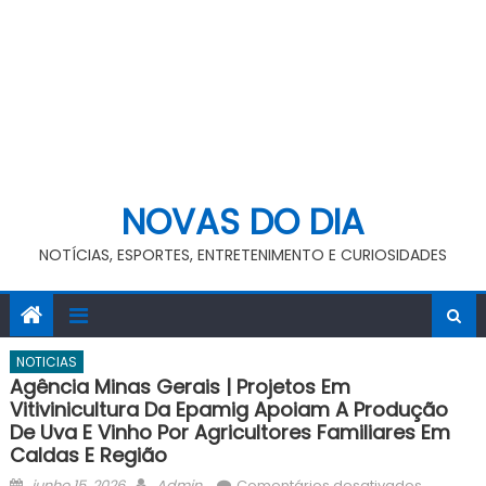
NOVAS DO DIA
NOTÍCIAS, ESPORTES, ENTRETENIMENTO E CURIOSIDADES
NOTICIAS
Agência Minas Gerais | Projetos Em
Vitivinicultura Da Epamig Apoiam A Produção
De Uva E Vinho Por Agricultores Familiares Em
Caldas E Região
Posted
Author
em
junho 15, 2026
Admin
Comentários desativados