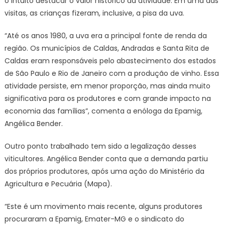
o intuito destacar o valor histórico da atividade. Em uma das
em
visitas, as crianças fizeram, inclusive, a pisa da uva.
Caldas
e
“Até os anos 1980, a uva era a principal fonte de renda da
região
região. Os municípios de Caldas, Andradas e Santa Rita de
Caldas eram responsáveis pelo abastecimento dos estados
de São Paulo e Rio de Janeiro com a produção de vinho. Essa
atividade persiste, em menor proporção, mas ainda muito
significativa para os produtores e com grande impacto na
economia das famílias”, comenta a enóloga da Epamig,
Angélica Bender.
Outro ponto trabalhado tem sido a legalização desses
viticultores. Angélica Bender conta que a demanda partiu
dos próprios produtores, após uma ação do Ministério da
Agricultura e Pecuária (Mapa).
“Este é um movimento mais recente, alguns produtores
procuraram a Epamig, Emater-MG e o sindicato do