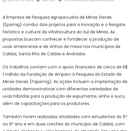
on
Agência
Minas
A Empresa de Pesquisa Agropecuária de Minas Gerais
Gerais
(Epamig) conduz dois projetos para a Inovação e o Resgate
|
histórico e cultural da vitivinicultura do Sul de Minas. As
Projetos
propostas buscam conhecer e fortalecer a produção de
em
uvas americanas e de vinhos de mesa nos municípios de
vitivinicu
da
Caldas, Santa Rita de Caldas e Andradas.
Epamig
apoiam
Os trabalhos contam com o apoio financeiro de cerca de R$
a
1 milhão da Fundação de Amparo à Pesquisa do Estado de
produçã
Minas Gerais (Fapemig). As ações incluem a implantação de
de
unidades demonstrativas com diferentes variedades de
uva
uvas híbridas para a produção de espumante, vinho e suco,
e
além de capacitações para os produtores.
vinho
por
Também foram realizadas atividades com estudantes do 6º
agriculto
ao 9º ano e em duas creches do município de Caldas, com
familiare