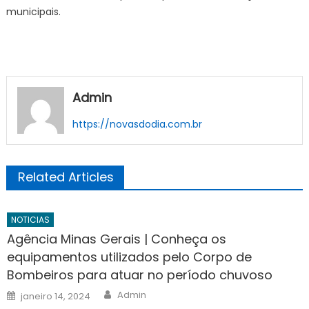
municipais.
Admin
https://novasdodia.com.br
Related Articles
NOTICIAS
Agência Minas Gerais | Conheça os
equipamentos utilizados pelo Corpo de
Bombeiros para atuar no período chuvoso
Author
Posted
Admin
janeiro 14, 2024
on