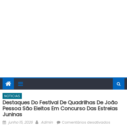
NOTICIAS
Destaques Do Festival De Quadrilhas De João
Pessoa São Eleitos Em Concurso Das Estrelas
Juninas
Posted
Author
em
junho 15, 2026
Admin
Comentários desativados