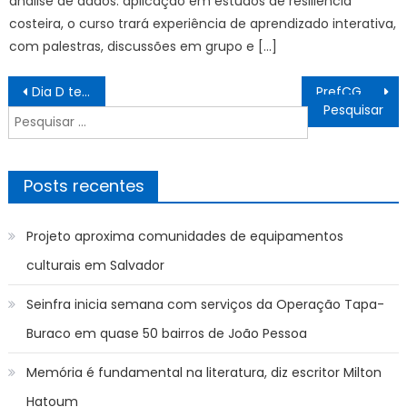
análise de dados: aplicação em estudos de resiliência
costeira, o curso trará experiência de aprendizado interativa,
com palestras, discussões em grupo e […]
Navegação
Dia D tem mutirão para 2,3 mil procedimentos oncológicos – CGNotícias
PrefCG mantém frentes de serviço após fim de semana chuvoso – CGNotícias
de
Pesquisar
Post
por:
Posts recentes
Projeto aproxima comunidades de equipamentos
culturais em Salvador
Seinfra inicia semana com serviços da Operação Tapa-
Buraco em quase 50 bairros de João Pessoa
Memória é fundamental na literatura, diz escritor Milton
Hatoum