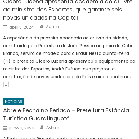
Cícero Lucena apresenta academia ao ar livre
ao ministro dos Esportes, que garante seis
novas unidades na Capital
Author
Posted
Admin
abril 5, 2024
on
A experiência da primeira academia ao ar livre da cidade,
construída pela Prefeitura de João Pessoa na praia de Cabo
Branco, servirá de modelo para o Brasil. Nesta quinta-feira
(4), o prefeito Cícero Lucena apresentou o equipamento ao
ministro dos Esportes, André Fufuca, que projetou a
construção de novas unidades pelo País e ainda confirmou
[…]
NOTICIAS
Abre e Fecha no Feriado – Prefeitura Estância
Turística Guaratinguetá
Author
Posted
Admin
julho 8, 2026
on
A Prefeitura de Guaratinguetá informa que os serviços