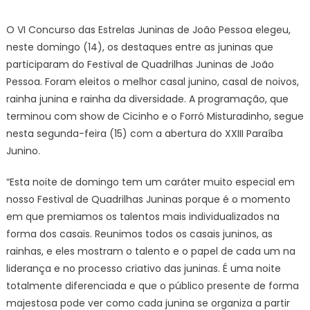
on
Destaqu
do
O VI Concurso das Estrelas Juninas de João Pessoa elegeu,
Festival
neste domingo (14), os destaques entre as juninas que
de
participaram do Festival de Quadrilhas Juninas de João
Quadrilh
Pessoa. Foram eleitos o melhor casal junino, casal de noivos,
de
rainha junina e rainha da diversidade. A programação, que
João
Pessoa
terminou com show de Cicinho e o Forró Misturadinho, segue
são
nesta segunda-feira (15) com a abertura do XXIII Paraíba
eleitos
Junino.
em
Concurs
“Esta noite de domingo tem um caráter muito especial em
das
nosso Festival de Quadrilhas Juninas porque é o momento
Estrelas
em que premiamos os talentos mais individualizados na
Juninas
forma dos casais. Reunimos todos os casais juninos, as
rainhas, e eles mostram o talento e o papel de cada um na
liderança e no processo criativo das juninas. É uma noite
totalmente diferenciada e que o público presente de forma
majestosa pode ver como cada junina se organiza a partir