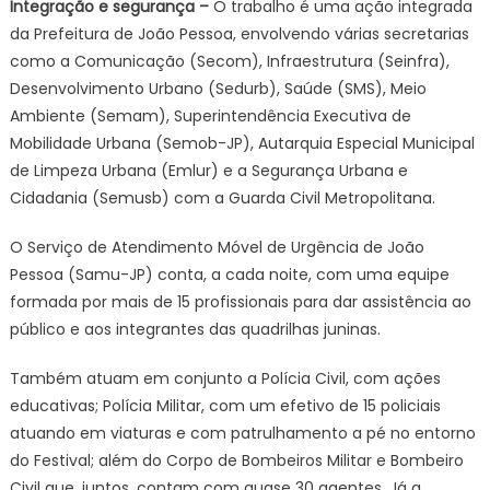
Integração e segurança –
O trabalho é uma ação integrada
da Prefeitura de João Pessoa, envolvendo várias secretarias
como a Comunicação (Secom), Infraestrutura (Seinfra),
Desenvolvimento Urbano (Sedurb), Saúde (SMS), Meio
Ambiente (Semam), Superintendência Executiva de
Mobilidade Urbana (Semob-JP), Autarquia Especial Municipal
de Limpeza Urbana (Emlur) e a Segurança Urbana e
Cidadania (Semusb) com a Guarda Civil Metropolitana.
O Serviço de Atendimento Móvel de Urgência de João
Pessoa (Samu-JP) conta, a cada noite, com uma equipe
formada por mais de 15 profissionais para dar assistência ao
público e aos integrantes das quadrilhas juninas.
Também atuam em conjunto a Polícia Civil, com ações
educativas; Polícia Militar, com um efetivo de 15 policiais
atuando em viaturas e com patrulhamento a pé no entorno
do Festival; além do Corpo de Bombeiros Militar e Bombeiro
Civil que, juntos, contam com quase 30 agentes. Já a