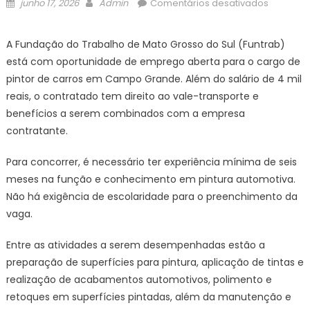
Posted
Author
em
junho 17, 2026
Admin
Comentários desativados
on
Funtrab
divulga
A Fundação do Trabalho de Mato Grosso do Sul (Funtrab)
vaga
está com oportunidade de emprego aberta para o cargo de
para
pintor de carros em Campo Grande. Além do salário de 4 mil
pintor
reais, o contratado tem direito ao vale-transporte e
de
benefícios a serem combinados com a empresa
carros
para
contratante.
candidat
com
Para concorrer, é necessário ter experiência mínima de seis
experiên
meses na função e conhecimento em pintura automotiva.
na
Não há exigência de escolaridade para o preenchimento da
Capital
vaga.
–
Agência
Entre as atividades a serem desempenhadas estão a
de
preparação de superfícies para pintura, aplicação de tintas e
Noticias
realização de acabamentos automotivos, polimento e
do
retoques em superfícies pintadas, além da manutenção e
Governo