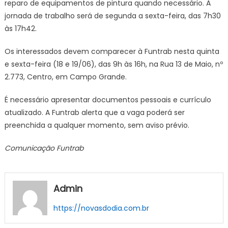
reparo de equipamentos de pintura quando necessário. A
de
jornada de trabalho será de segunda a sexta-feira, das 7h30
Mato
às 17h42.
Grosso
do
Os interessados devem comparecer à Funtrab nesta quinta
Sul
e sexta-feira (18 e 19/06), das 9h às 16h, na Rua 13 de Maio, nº
2.773, Centro, em Campo Grande.
É necessário apresentar documentos pessoais e currículo
atualizado. A Funtrab alerta que a vaga poderá ser
preenchida a qualquer momento, sem aviso prévio.
Comunicação Funtrab
Admin
https://novasdodia.com.br