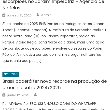
escorpiões no Jardim Imperatriz – Agência de
Notícias
Author
Posted
Admin
janeiro 31, 2025
on
31 de janeiro de 2025 18:16 Por: Bruno Rodrigues Fotos: Renan
Tonet (Secom/Sorocaba) A Prefeitura de Sorocaba realizou,
nesta sexta-feira (31), no Jardim Imperatriz, região do
Parque Vitória Régia, Zona Norte da cidade, mais uma ação
de combate aos escorpiões, envolvendo setores do Poder
Público. A iniciativa contou com um esforço multitarefas
que reuniu equipes […]
NOTICIAS
Brasil poderá ter novo recorde na produção de
grãos na safra 2024/2025
Author
Posted
junho 12, 2025
on
Por MRNews Por EBC, SIGA NOSSO CANAL DO WHATSAPP
AGORA O Brasil deverá bater novo recorde de produção de