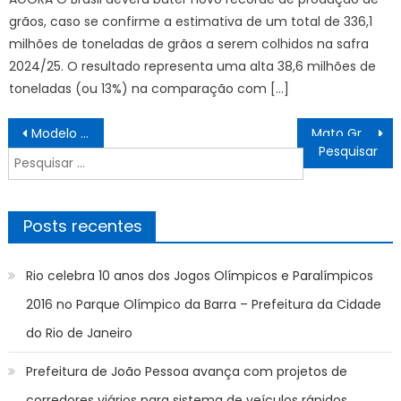
grãos, caso se confirme a estimativa de um total de 336,1
milhões de toneladas de grãos a serem colhidos na safra
2024/25. O resultado representa uma alta 38,6 milhões de
toneladas (ou 13%) na comparação com […]
Navegação
Modelo de gestão da Farmácia Municipal de Bonito atrai visita de equipe de Miranda – Prefeitura Municipal de Bonito
Mato Grosso do Sul registra queda nos principais indicadores criminais entre janeiro e maio – Agência de Noticias do Governo de Mato Grosso do Sul
de
Pesquisar
Post
por:
Posts recentes
Rio celebra 10 anos dos Jogos Olímpicos e Paralímpicos
2016 no Parque Olímpico da Barra – Prefeitura da Cidade
do Rio de Janeiro
Prefeitura de João Pessoa avança com projetos de
corredores viários para sistema de veículos rápidos