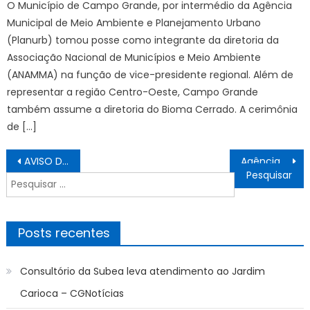
O Município de Campo Grande, por intermédio da Agência
Municipal de Meio Ambiente e Planejamento Urbano
(Planurb) tomou posse como integrante da diretoria da
Associação Nacional de Municípios e Meio Ambiente
(ANAMMA) na função de vice-presidente regional. Além de
representar a região Centro-Oeste, Campo Grande
também assume a diretoria do Bioma Cerrado. A cerimônia
de […]
Navegação
AVISO DE LICITAÇÃO PREGÃO ELETRÔNICO Nº. 25/2026 – AQUISIÇÃO DE 02 (DOIS) APARELHOS DE ULTRASSOM DIAGNÓSTICO, DESTINADOS AO FORTALECIMENTO DA CAPACIDADE DIAGNÓSTICA DA SECRETARIA MUNICIPAL DE SAÚDE DE BONITO/MS, EM ATENDIMENTO À PROPOSTA FUNDO A FUNDO EVENTUAL CUSTEIO E INVESTIMENTO – SES Nº 2025TR005838 E À EMENDA ESTADUAL Nº 2025EM001097.
Agência Minas Gerais | Governo de Minas realiza quatro edições da Praça de Serviços do Governo Presente em comunidades de Belo Horizonte
de
Pesquisar
Post
por:
Posts recentes
Consultório da Subea leva atendimento ao Jardim
Carioca – CGNotícias