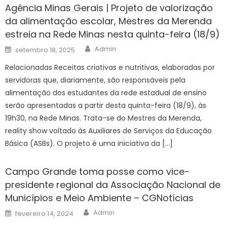
Agência Minas Gerais | Projeto de valorização
da alimentação escolar, Mestres da Merenda
estreia na Rede Minas nesta quinta-feira (18/9)
Author
Posted
Admin
setembro 18, 2025
on
Relacionadas Receitas criativas e nutritivas, elaboradas por
servidoras que, diariamente, são responsáveis pela
alimentação dos estudantes da rede estadual de ensino
serão apresentadas a partir desta quinta-feira (18/9), às
19h30, na Rede Minas. Trata-se do Mestres da Merenda,
reality show voltado às Auxiliares de Serviços da Educação
Básica (ASBs). O projeto é uma iniciativa da […]
Campo Grande toma posse como vice-
presidente regional da Associação Nacional de
Municípios e Meio Ambiente – CGNotícias
Author
Posted
Admin
fevereiro 14, 2024
on