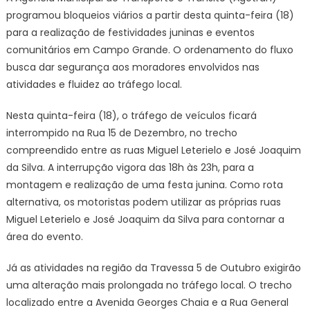
interdiç
programou bloqueios viários a partir desta quinta-feira (18)
de
para a realização de festividades juninas e eventos
trânsito
comunitários em Campo Grande. O ordenamento do fluxo
para
busca dar segurança aos moradores envolvidos nas
festas
juninas
atividades e fluidez ao tráfego local.
–
CGNotíci
Nesta quinta-feira (18), o tráfego de veículos ficará
interrompido na Rua 15 de Dezembro, no trecho
compreendido entre as ruas Miguel Leterielo e José Joaquim
da Silva. A interrupção vigora das 18h às 23h, para a
montagem e realização de uma festa junina. Como rota
alternativa, os motoristas podem utilizar as próprias ruas
Miguel Leterielo e José Joaquim da Silva para contornar a
área do evento.
Já as atividades na região da Travessa 5 de Outubro exigirão
uma alteração mais prolongada no tráfego local. O trecho
localizado entre a Avenida Georges Chaia e a Rua General