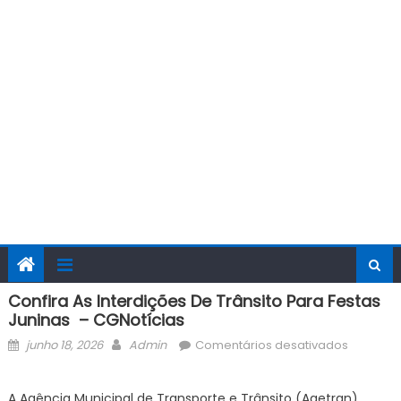
Confira As Interdições De Trânsito Para Festas
Juninas – CGNotícias
Posted
Author
em
junho 18, 2026
Admin
Comentários desativados
on
Confira
as
A Agência Municipal de Transporte e Trânsito (Agetran)