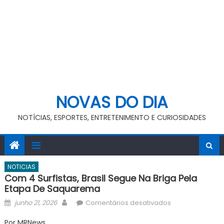
NOVAS DO DIA
NOTÍCIAS, ESPORTES, ENTRETENIMENTO E CURIOSIDADES
NOTICIAS
Com 4 Surfistas, Brasil Segue Na Briga Pela
Etapa De Saquarema
Posted
Author
em
junho 21, 2026
Comentários desativados
on
Com
Por MRNews