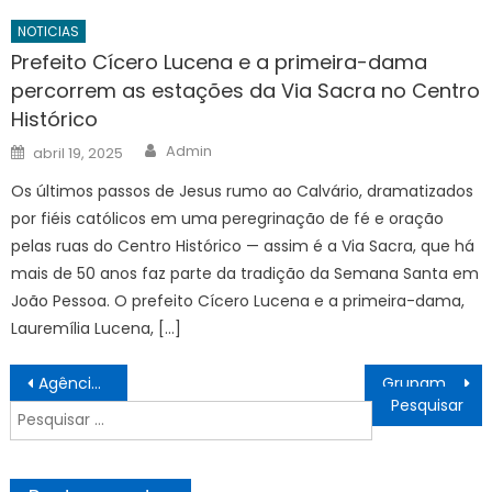
NOTICIAS
Prefeito Cícero Lucena e a primeira-dama
percorrem as estações da Via Sacra no Centro
Histórico
Author
Posted
Admin
abril 19, 2025
on
Os últimos passos de Jesus rumo ao Calvário, dramatizados
por fiéis católicos em uma peregrinação de fé e oração
pelas ruas do Centro Histórico — assim é a Via Sacra, que há
mais de 50 anos faz parte da tradição da Semana Santa em
João Pessoa. O prefeito Cícero Lucena e a primeira-dama,
Lauremília Lucena, […]
Navegação
Agência Minas Gerais | Vinhos de colheita de inverno de Minas Gerais são destaque no Decanter World Wine Awards 2026
Grupamento Ambiental da Guarda Metropolitana ajuda a preservar o patrimônio ecológico de João Pessoa
de
Pesquisar
Post
por: