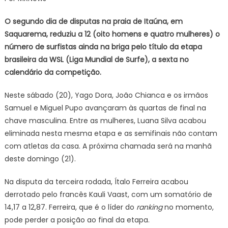
4
surfistas,
O segundo dia de disputas na praia de Itaúna, em
Brasil
Saquarema, reduziu a 12 (oito homens e quatro mulheres) o
segue
número de surfistas ainda na briga pelo título da etapa
na
brasileira da WSL (Liga Mundial de Surfe), a sexta no
briga
pela
calendário da competição.
etapa
de
Neste sábado (20), Yago Dora, João Chianca e os irmãos
Saquarema
Samuel e Miguel Pupo avançaram às quartas de final na
chave masculina. Entre as mulheres, Luana Silva acabou
eliminada nesta mesma etapa e as semifinais não contam
com atletas da casa. A próxima chamada será na manhã
deste domingo (21).
Na disputa da terceira rodada, Ítalo Ferreira acabou
derrotado pelo francês Kauli Vaast, com um somatório de
14,17 a 12,87. Ferreira, que é o líder do
ranking
no momento,
pode perder a posição ao final da etapa.