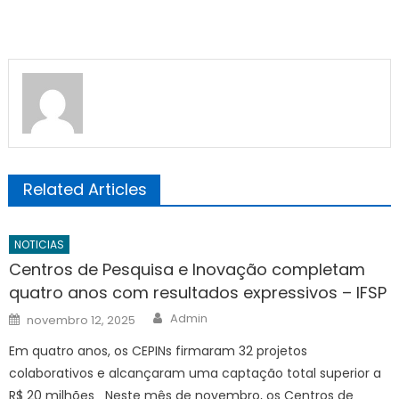
Related Articles
NOTICIAS
Centros de Pesquisa e Inovação completam
quatro anos com resultados expressivos – IFSP
Author
Posted
Admin
novembro 12, 2025
on
Em quatro anos, os CEPINs firmaram 32 projetos
colaborativos e alcançaram uma captação total superior a
R$ 20 milhões Neste mês de novembro, os Centros de