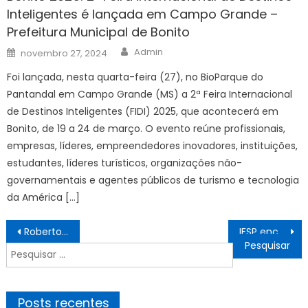
Inteligentes é lançada em Campo Grande –
Prefeitura Municipal de Bonito
Author
Posted
Admin
novembro 27, 2024
on
Foi lançada, nesta quarta-feira (27), no BioParque do
Pantandal em Campo Grande (MS) a 2ª Feira Internacional
de Destinos Inteligentes (FIDI) 2025, que acontecerá em
Bonito, de 19 a 24 de março. O evento reúne profissionais,
empresas, líderes, empreendedores inovadores, instituições,
estudantes, líderes turísticos, organizações não-
governamentais e agentes públicos de turismo e tecnologia
da América […]
Navegação
Roberto Kovalick interrompe cobertura da Copa do Mundo para noticiar tragédia em São Paulo no Jornal Hoje
IFSP encaminha ao CNE contribuição sobre diretrizes para formação inicial de professores – IFSP
de
Pesquisar
Post
por:
Posts recentes