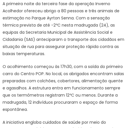
A primeira noite da terceira fase da operação Inverno
com
Acolhedor ofereceu abrigo a 80 pessoas e três animais de
sensaç
estimação no Parque Ayrton Senna. Com a sensação
de
térmica prevista de até -2ºC nesta madrugada (24), as
-2ºC,
equipas da Secretaria Municipal de Assistência Social e
Inverno
Acolhed
Cidadania (SAS) anteciparam o transporte dos cidadãos em
abriga
situação de rua para assegurar proteção rápida contra as
80
baixas temperaturas.
pessoa
–
O acolhimento começou às 17h30, com a saída do primeiro
CGNotíc
carro do Centro POP. No local, os abrigados encontram salas
preparadas com colchões, cobertores, alimentação quente
e agasalhos. A estrutura entra em funcionamento sempre
que os termômetros registram 12ºC ou menos. Durante a
madrugada, 12 indivíduos procuraram o espaço de forma
espontânea.
A iniciativa engloba cuidados de saúde por meio do