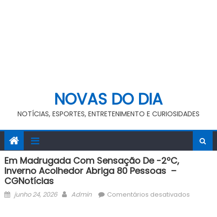
NOVAS DO DIA
NOTÍCIAS, ESPORTES, ENTRETENIMENTO E CURIOSIDADES
Em Madrugada Com Sensação De -2ºC,
Inverno Acolhedor Abriga 80 Pessoas –
CGNotícias
Posted
Author
em
junho 24, 2026
Admin
Comentários desativados
on
Em
madrug