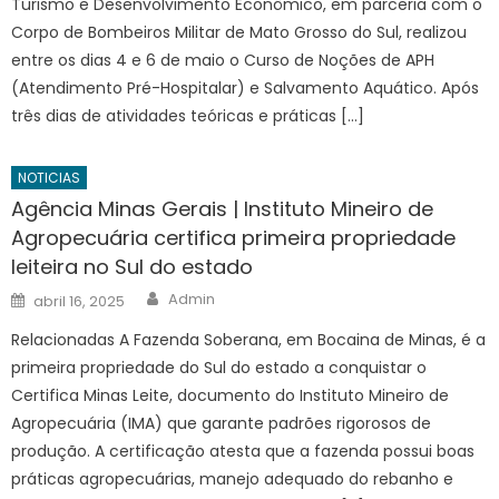
Turismo e Desenvolvimento Econômico, em parceria com o
Corpo de Bombeiros Militar de Mato Grosso do Sul, realizou
entre os dias 4 e 6 de maio o Curso de Noções de APH
(Atendimento Pré-Hospitalar) e Salvamento Aquático. Após
três dias de atividades teóricas e práticas […]
NOTICIAS
Agência Minas Gerais | Instituto Mineiro de
Agropecuária certifica primeira propriedade
leiteira no Sul do estado
Author
Posted
Admin
abril 16, 2025
on
Relacionadas A Fazenda Soberana, em Bocaina de Minas, é a
primeira propriedade do Sul do estado a conquistar o
Certifica Minas Leite, documento do Instituto Mineiro de
Agropecuária (IMA) que garante padrões rigorosos de
produção. A certificação atesta que a fazenda possui boas
práticas agropecuárias, manejo adequado do rebanho e