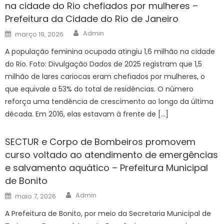
na cidade do Rio chefiados por mulheres –
Prefeitura da Cidade do Rio de Janeiro
Author
Posted
Admin
março 19, 2026
on
A população feminina ocupada atingiu 1,6 milhão na cidade
do Rio. Foto: Divulgação Dados de 2025 registram que 1,5
milhão de lares cariocas eram chefiados por mulheres, o
que equivale a 53% do total de residências. O número
reforça uma tendência de crescimento ao longo da última
década. Em 2016, elas estavam à frente de […]
SECTUR e Corpo de Bombeiros promovem
curso voltado ao atendimento de emergências
e salvamento aquático – Prefeitura Municipal
de Bonito
Author
Posted
Admin
maio 7, 2026
on
A Prefeitura de Bonito, por meio da Secretaria Municipal de