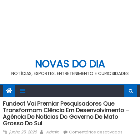
NOVAS DO DIA
NOTÍCIAS, ESPORTES, ENTRETENIMENTO E CURIOSIDADES
Fundect Vai Premiar Pesquisadores Que
Transformam Ciência Em Desenvolvimento –
Agência De Noticias Do Governo De Mato
Grosso Do Sul
Posted
Author
em
junho 25, 2026
Admin
Comentários desativados
on
Fundect