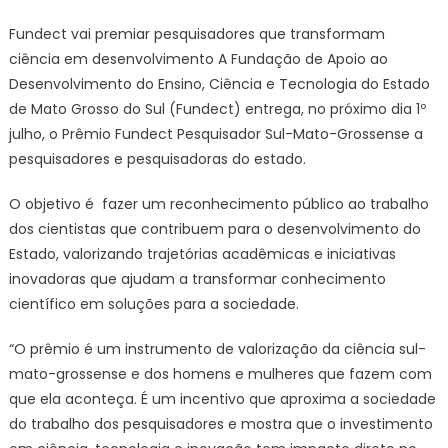
vai
Fundect vai premiar pesquisadores que transformam
premiar
ciência em desenvolvimento
A Fundação de Apoio ao
pesquis
Desenvolvimento do Ensino, Ciência e Tecnologia do Estado
que
de Mato Grosso do Sul (Fundect) entrega, no próximo dia 1º
transfo
julho, o Prêmio Fundect Pesquisador Sul-Mato-Grossense a
ciência
em
pesquisadores e pesquisadoras do estado.
desenvo
–
O objetivo é fazer um reconhecimento público ao trabalho
Agência
dos cientistas que contribuem para o desenvolvimento do
de
Estado, valorizando trajetórias acadêmicas e iniciativas
Noticias
inovadoras que ajudam a transformar conhecimento
do
científico em soluções para a sociedade.
Governo
de
“O prêmio é um instrumento de valorização da ciência sul-
Mato
mato-grossense e dos homens e mulheres que fazem com
Grosso
que ela aconteça. É um incentivo que aproxima a sociedade
do
do trabalho dos pesquisadores e mostra que o investimento
Sul