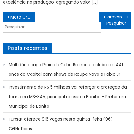
excelência na produção, agregando valor […]
Navegação
Mato Grosso do Sul celebra dez anos como referência nacional na educação de estudantes autistas
Caravana Cultural leva atrações gratuitas ao Habiteto neste sábado (27) – Agência de Notícias
de
Pesquisar
Post
por:
Posts recentes
Multidão ocupa Praia de Cabo Branco e celebra os 441
anos da Capital com shows de Roupa Nova e Fábio Jr
Investimento de R$ 5 milhões vai reforçar a proteção da
fauna na MS-345, principal acesso a Bonito. – Prefeitura
Municipal de Bonito
Funsat oferece 916 vagas nesta quinta-feira (06) –
CGNotícias