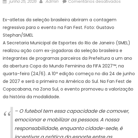
Posted
Author
em
junho 25, 2026
Admin
Comentários desativados
on
Pioneira
da
Ex-atletas da seleção brasileira abriram a contagem
Seleção
regressiva para o evento na Fan Fest. Foto: Gustavo
feminina
Stephan/SMEL
de
A Secretaria Municipal de Esportes do Rio de Janeiro (SMEL)
futebol
realizou ação com ex-jogadoras da seleção brasileira e
promov
o
integrantes de programas parceiros da Prefeitura a um ano
Mundial
da abertura Copa do Mundo Feminina da FIFA 2027™️, na
com
quarta-feira (24/6). A 10ª edição começa no dia 24 de junho
ação
de 2027 e será a primeira na América do Sul. Na Fan Fest de
em
Copacabana, na Zona Sul, o evento promoveu a valorização
Copaca
da história da modalidade.
–
Prefeitu
– O futebol tem essa capacidade de comover,
da
emocionar e mobilizar as pessoas. A nossa
Cidade
responsabilidade, enquanto cidade-sede, é
do
Rio
incentivar a prática do esporte entre as