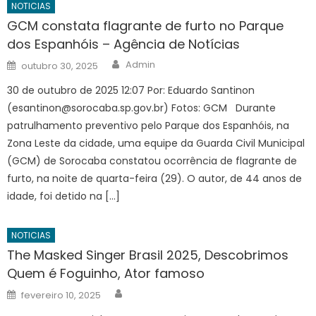
NOTICIAS
GCM constata flagrante de furto no Parque
dos Espanhóis – Agência de Notícias
Author
Posted
Admin
outubro 30, 2025
on
30 de outubro de 2025 12:07 Por: Eduardo Santinon
(
esantinon@sorocaba.sp.gov.br
) Fotos: GCM Durante
patrulhamento preventivo pelo Parque dos Espanhóis, na
Zona Leste da cidade, uma equipe da Guarda Civil Municipal
(GCM) de Sorocaba constatou ocorrência de flagrante de
furto, na noite de quarta-feira (29). O autor, de 44 anos de
idade, foi detido na […]
NOTICIAS
The Masked Singer Brasil 2025, Descobrimos
Quem é Foguinho, Ator famoso
Author
Posted
fevereiro 10, 2025
on