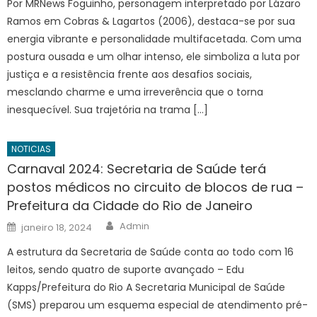
Por MRNews Foguinho, personagem interpretado por Lázaro
Ramos em Cobras & Lagartos (2006), destaca-se por sua
energia vibrante e personalidade multifacetada. Com uma
postura ousada e um olhar intenso, ele simboliza a luta por
justiça e a resistência frente aos desafios sociais,
mesclando charme e uma irreverência que o torna
inesquecível. Sua trajetória na trama […]
NOTICIAS
Carnaval 2024: Secretaria de Saúde terá
postos médicos no circuito de blocos de rua –
Prefeitura da Cidade do Rio de Janeiro
Author
Posted
Admin
janeiro 18, 2024
on
A estrutura da Secretaria de Saúde conta ao todo com 16
leitos, sendo quatro de suporte avançado – Edu
Kapps/Prefeitura do Rio A Secretaria Municipal de Saúde
(SMS) preparou um esquema especial de atendimento pré-