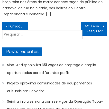
hospitalar nas áreas de maior concentração de público do
carnaval de rua na cidade, nos bairros do Centro,
Copacabana e Ipanema. […]
Navegação
Fumacê percorre nesta quinta-feira três bairros de Campo Grande – CGNotícias
AGU envia à Itália defesa de extradição de Carla Zambelli
de
Pesquisar
Post
por:
Posts recentes
Sine-JP disponibiliza 651 vagas de emprego e amplia
oportunidades para diferentes perfis
Projeto aproxima comunidades de equipamentos
culturais em Salvador
Seinfra inicia semana com serviços da Operação Tapa-